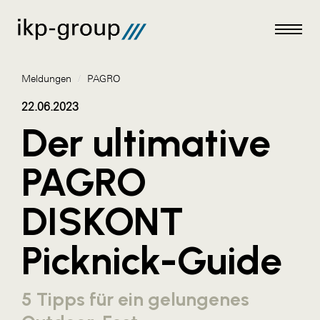
Meldungen
/
PAGRO
22.06.2023
Der ultimative
Meldungen
PAGRO
AKTUELLES
DISKONT
ACO
ALEX Krems
Picknick-Guide
Amazon Web Services
Artweger
5 Tipps für ein gelungenes
AustroCel Hallein