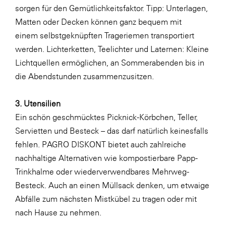
LAT Nitrogen
sorgen für den Gemütlichkeitsfaktor. Tipp: Unterlagen,
Matten oder Decken können ganz bequem mit
Libro
einem
selbstgeknüpften Trageriemen
transportiert
Lidl Österreich
werden.
Lichterketten
, Teelichter und
Laternen
: Kleine
Die Menü-Manufaktur
Lichtquellen ermöglichen, an Sommerabenden bis in
die Abendstunden zusammenzusitzen.
MTH Retail Group
OMV
3. Utensilien
OptimaMed
Ein schön geschmücktes Picknick-Körbchen, Teller,
Servietten und Besteck – das darf natürlich keinesfalls
PAGRO
fehlen. PAGRO DISKONT bietet auch zahlreiche
PHH Rechtsanwält:innen
nachhaltige Alternativen wie kompostierbare Papp-
Primark
Trinkhalme oder wiederverwendbares Mehrweg-
Besteck. Auch an einen Müllsack denken, um etwaige
Salesforce
Abfälle zum nächsten Mistkübel zu tragen oder mit
sebamed
nach Hause zu nehmen.
SeneCura