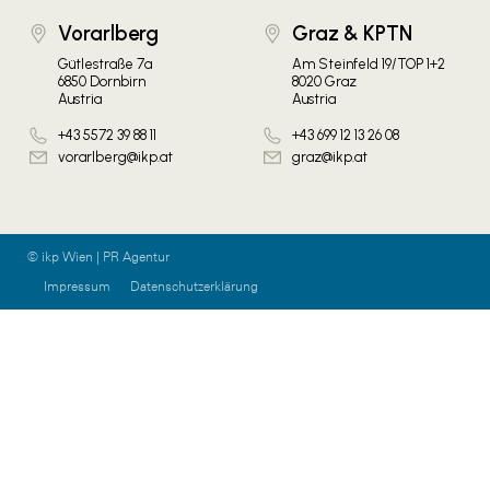
Vorarlberg
Graz & KPTN
Gütlestraße 7a
Am Steinfeld 19/TOP 1+2
6850 Dornbirn
8020 Graz
Austria
Austria
+43 5572 39 88 11
+43 699 12 13 26 08
vorarlberg@ikp.at
graz@ikp.at
© ikp Wien | PR Agentur
Impressum
Datenschutzerklärung