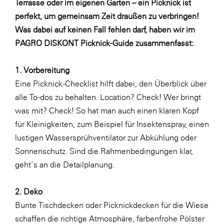
Terrasse oder im eigenen Garten – ein Picknick ist
Fressnapf
perfekt, um gemeinsam Zeit draußen zu verbringen!
FRoSTA
Was dabei auf keinen Fall fehlen darf, haben wir im
FV Energierohstoff & Kraftstoff
PAGRO DISKONT Picknick-Guide zusammenfasst:
Gardena
1. Vorbereitung
Gas Connect Austria
Eine Picknick-Checklist hilft dabei, den Überblick über
GBV - Verband gemeinnütziger
alle To-dos zu behalten. Location? Check! Wer bringt
Bauvereinigungen
was mit? Check! So hat man auch einen klaren Kopf
Getzner Werkstoffe
für Kleinigkeiten, zum Beispiel für Insektenspray, einen
lustigen Wassersprühventilator zur Abkühlung oder
Heimat Österreich
Sonnenschutz. Sind die Rahmenbedingungen klar,
ikp
geht’s an die Detailplanung.
Johnson & Johnson
2. Deko
JELD-WEN DANA
Bunte Tischdecken oder Picknickdecken für die Wiese
kosaplaner
schaffen die richtige Atmosphäre, farbenfrohe Pölster