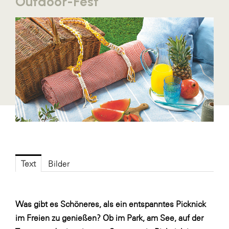
Outdoor-Fest
Blaguss
Bundesverband Sonnenschutztechnik
Cineplexx
Colmobil Austria
Controller Institut
Darbo
Designer Outlets Parndorf und Salzburg
DOMOFERM
Essity
Text
Bilder
EY
FG UBIT Salzburg
Was gibt es Schöneres, als ein entspanntes Picknick
foodaffairs
im Freien zu genießen? Ob im Park, am See, auf der