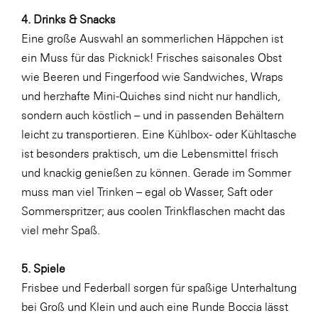
4. Drinks & Snacks
SERVICE&MORE
Eine große Auswahl an sommerlichen Häppchen ist
SKINUANCE®
ein Muss für das Picknick! Frisches saisonales Obst
Somfy
wie Beeren und Fingerfood wie Sandwiches, Wraps
und herzhafte Mini-Quiches sind nicht nur handlich,
Sony DADC
sondern auch köstlich – und in passenden
Behältern
SPIEGLTEC
leicht zu transportieren. Eine Kühlbox- oder Kühltasche
STIHL Tirol
ist besonders praktisch, um die Lebensmittel frisch
und knackig genießen zu können. Gerade im Sommer
Trend Micro
muss man viel Trinken – egal ob Wasser, Saft oder
TAG GmbH
Sommerspritzer; aus coolen
Trinkflaschen
macht das
VALETTA
viel mehr Spaß.
Verband Druck Medien Österreich
5. Spiele
Wirtschaftskammer Salzburg
Frisbee und Federball sorgen für spaßige Unterhaltung
WKS Fachgruppe Fahrzeughandel und
bei Groß und Klein und auch eine Runde Boccia lässt
Fahrzeugtechnik