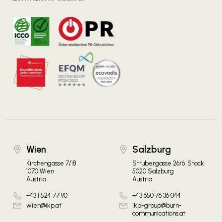
Wien
Salzburg
Kirchengasse 7/18
Strubergasse 26/6. Stock
1070 Wien
5020 Salzburg
Austria
Austria
+43 1 524 77 90
+43 650 76 36 044
wien@ikp.at
ikp-group@burn-
communications.at