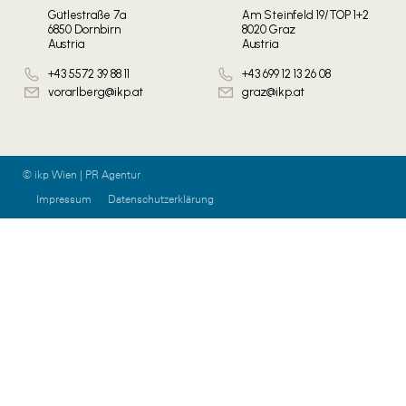
Gütlestraße 7a
Am Steinfeld 19/TOP 1+2
6850 Dornbirn
8020 Graz
Austria
Austria
+43 5572 39 88 11
+43 699 12 13 26 08
vorarlberg@ikp.at
graz@ikp.at
© ikp Wien | PR Agentur
Impressum
Datenschutzerklärung