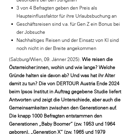
LAT Nitrogen
3 von 4 Befragten geben den Preis als
Libro
Haupteinflussfaktor für ihre Urlaubsbuchung an
Geschäftsreisen sind v.a. für Gen Z ein Bonus bei
Lidl Österreich
der Jobsuche
Die Menü-Manufaktur
Nachhaltiges Reisen und der Einsatz von KI sind
MTH Retail Group
noch nicht in der Breite angekommen
OMV
(Salzburg/Wien, 09. Jänner 2025).
Wie reisen die
Österreicher:innen, wohin und wie lange? Welche
OptimaMed
Gründe halten sie davon ab? Und was hat ihr Alter
PAGRO
damit zu tun? Die von DERTOUR Austria Ende 2024
PHH Rechtsanwält:innen
beim Ipsos Institut in Auftrag gegebene Studie liefert
Antworten und zeigt die Unterschiede, aber auch die
Primark
Gemeinsamkeiten zwischen den Generationen auf.
Salesforce
Die knapp 1000 Befragten entstammen den
sebamed
Generationen „Baby Boomer“ (zw. 1953 und 1964
geboren), „Generation X“ (zw. 1965 und 1979
SeneCura