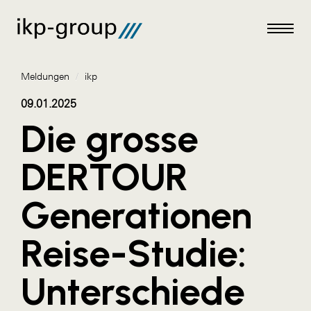
Meldungen
/
ikp
09.01.2025
Die grosse
Meldungen
DERTOUR
AKTUELLES
Generationen
ACO
ALEX Krems
Reise-Studie:
Amazon Web Services
Unterschiede
Artweger
AustroCel Hallein