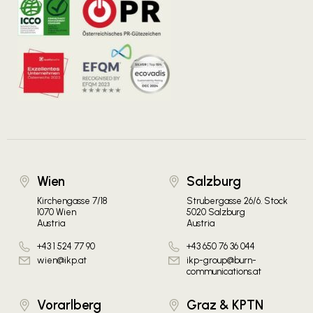
Wien
Salzburg
Kirchengasse 7/18
Strubergasse 26/6. Stock
1070 Wien
5020 Salzburg
Austria
Austria
+43 1 524 77 90
+43 650 76 36 044
wien@ikp.at
ikp-group@burn-
communications.at
Vorarlberg
Graz & KPTN