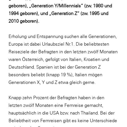
geboren), „Generation Y/Millennials“ (zw. 1980 und
SERVICE&MORE
1994 geboren), und „Generation Z“ (zw. 1995 und
SKINUANCE®
2010 geboren).
Somfy
Erholung und Entspannung suchen alle Generationen,
Sony DADC
Europa ist dabei Urlaubsziel Nr.1. Die beliebtesten
SPIEGLTEC
Reiseziele der Befragten in den letzten zwölf Monaten
waren Österreich, gefolgt von Italien, Kroatien und
STIHL Tirol
Deutschland. Spanien ist bei der Generation Z
Trend Micro
besonders beliebt (knapp 19 %), Italien mögen
TAG GmbH
Generationen X, Y und Z etwa gleich gerne.
VALETTA
Knapp zehn Prozent der Befragten haben in den
Verband Druck Medien Österreich
letzten zwölf Monaten eine Fernreise gemacht,
Wirtschaftskammer Salzburg
hauptsächlich in die USA bzw. nach Thailand. Bei der
Beliebtheit von Fernreisen gibt es keine Unterschiede
WKS Fachgruppe Fahrzeughandel und
Fahrzeugtechnik