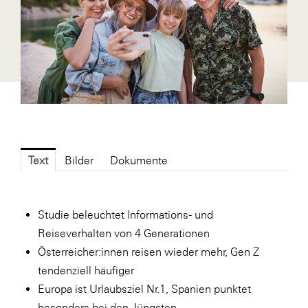
Fressnapf
FRoSTA
FV Energierohstoff & Kraftstoff
Gardena
Gas Connect Austria
GBV - Verband gemeinnütziger
Bauvereinigungen
Text
Bilder
Dokumente
Getzner Werkstoffe
Heimat Österreich
Studie beleuchtet Informations- und
ikp
Reiseverhalten von 4 Generationen
Johnson & Johnson
Österreicher:innen reisen wieder mehr, Gen Z
JELD-WEN DANA
tendenziell häufiger
Europa ist Urlaubsziel Nr.1, Spanien punktet
kosaplaner
besonders bei den Jüngsten