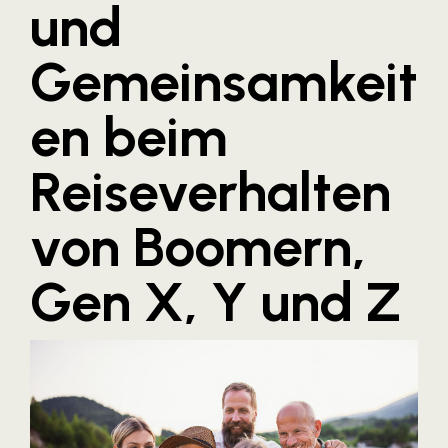
und
Blaguss
Gemeinsamkeit
Bundesverband Sonnenschutztechnik
Cineplexx
en beim
Colmobil Austria
Controller Institut
Reiseverhalten
Darbo
von Boomern,
Designer Outlets Parndorf und Salzburg
DOMOFERM
Gen X, Y und Z
Essity
EY
FG UBIT Salzburg
foodaffairs