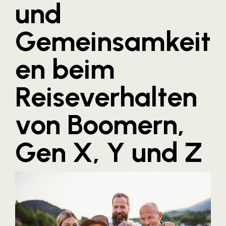
und
Blaguss
Gemeinsamkeit
Bundesverband Sonnenschutztechnik
Cineplexx
en beim
Colmobil Austria
Controller Institut
Reiseverhalten
Darbo
von Boomern,
Designer Outlets Parndorf und Salzburg
DOMOFERM
Gen X, Y und Z
Essity
EY
FG UBIT Salzburg
foodaffairs