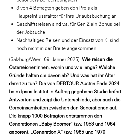
LAT Nitrogen
3 von 4 Befragten geben den Preis als
Libro
Haupteinflussfaktor für ihre Urlaubsbuchung an
Geschäftsreisen sind v.a. für Gen Z ein Bonus bei
Lidl Österreich
der Jobsuche
Die Menü-Manufaktur
Nachhaltiges Reisen und der Einsatz von KI sind
MTH Retail Group
noch nicht in der Breite angekommen
OMV
(Salzburg/Wien, 09. Jänner 2025).
Wie reisen die
Österreicher:innen, wohin und wie lange? Welche
OptimaMed
Gründe halten sie davon ab? Und was hat ihr Alter
PAGRO
damit zu tun? Die von DERTOUR Austria Ende 2024
PHH Rechtsanwält:innen
beim Ipsos Institut in Auftrag gegebene Studie liefert
Antworten und zeigt die Unterschiede, aber auch die
Primark
Gemeinsamkeiten zwischen den Generationen auf.
Salesforce
Die knapp 1000 Befragten entstammen den
sebamed
Generationen „Baby Boomer“ (zw. 1953 und 1964
geboren), „Generation X“ (zw. 1965 und 1979
SeneCura