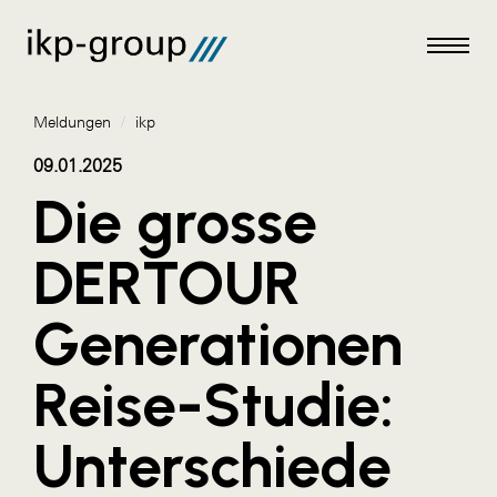
Meldungen
/
ikp
09.01.2025
Die grosse
Meldungen
DERTOUR
AKTUELLES
Generationen
ACO
ALEX Krems
Reise-Studie:
Amazon Web Services
Unterschiede
Artweger
AustroCel Hallein