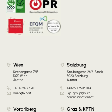
Wien
Salzburg
Kirchengasse 7/18
Strubergasse 26/6. Stock
1070 Wien
5020 Salzburg
Austria
Austria
+43 1 524 77 90
+43 650 76 36 044
wien@ikp.at
ikp-group@burn-
communications.at
Vorarlberg
Graz & KPTN