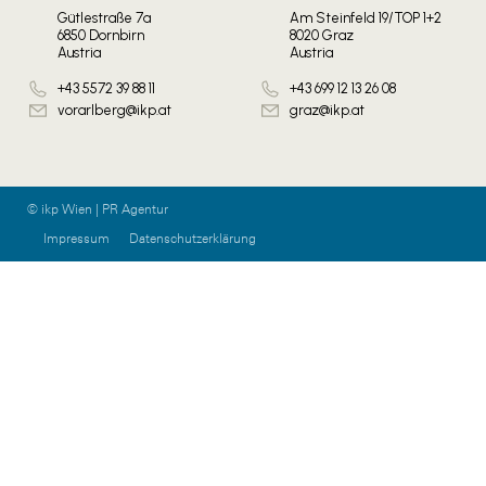
Gütlestraße 7a
Am Steinfeld 19/TOP 1+2
6850 Dornbirn
8020 Graz
Austria
Austria
+43 5572 39 88 11
+43 699 12 13 26 08
vorarlberg@ikp.at
graz@ikp.at
© ikp Wien | PR Agentur
Impressum
Datenschutzerklärung