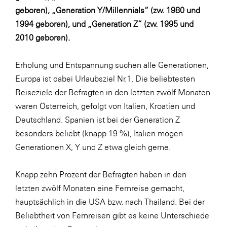
geboren), „Generation Y/Millennials“ (zw. 1980 und
SERVICE&MORE
1994 geboren), und „Generation Z“ (zw. 1995 und
SKINUANCE®
2010 geboren).
Somfy
Erholung und Entspannung suchen alle Generationen,
Sony DADC
Europa ist dabei Urlaubsziel Nr.1. Die beliebtesten
SPIEGLTEC
Reiseziele der Befragten in den letzten zwölf Monaten
waren Österreich, gefolgt von Italien, Kroatien und
STIHL Tirol
Deutschland. Spanien ist bei der Generation Z
Trend Micro
besonders beliebt (knapp 19 %), Italien mögen
TAG GmbH
Generationen X, Y und Z etwa gleich gerne.
VALETTA
Knapp zehn Prozent der Befragten haben in den
Verband Druck Medien Österreich
letzten zwölf Monaten eine Fernreise gemacht,
Wirtschaftskammer Salzburg
hauptsächlich in die USA bzw. nach Thailand. Bei der
Beliebtheit von Fernreisen gibt es keine Unterschiede
WKS Fachgruppe Fahrzeughandel und
Fahrzeugtechnik