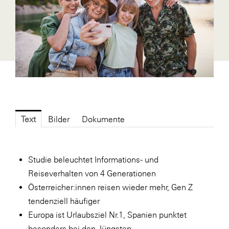
Fressnapf
FRoSTA
FV Energierohstoff & Kraftstoff
Gardena
Gas Connect Austria
GBV - Verband gemeinnütziger
Bauvereinigungen
Text
Bilder
Dokumente
Getzner Werkstoffe
Heimat Österreich
Studie beleuchtet Informations- und
ikp
Reiseverhalten von 4 Generationen
Johnson & Johnson
Österreicher:innen reisen wieder mehr, Gen Z
JELD-WEN DANA
tendenziell häufiger
Europa ist Urlaubsziel Nr.1, Spanien punktet
kosaplaner
besonders bei den Jüngsten