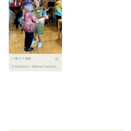
1 181 x 1 546
© SeneCura - Abdruck honorarfrei