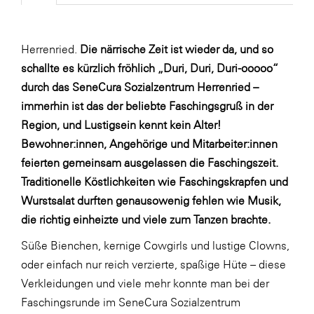
Fressnapf
FRoSTA
Herrenried.
Die närrische Zeit ist wieder da, und so
FV Energierohstoff & Kraftstoff
schallte es kürzlich fröhlich „Duri, Duri,
Duri-ooooo“
Gardena
durch das SeneCura Sozialzentrum Herrenried –
Gas Connect Austria
immerhin ist das der beliebte Faschingsgruß in der
Region, und Lustigsein kennt kein Alter!
GBV - Verband gemeinnütziger
Bewohner:innen, Angehörige und Mitarbeiter:innen
Bauvereinigungen
feierten gemeinsam ausgelassen die Faschingszeit.
Getzner Werkstoffe
Traditionelle Köstlichkeiten wie Faschingskrapfen und
Heimat Österreich
Wurstsalat durften genausowenig fehlen wie Musik,
die richtig einheizte und viele zum Tanzen brachte.
ikp
Johnson & Johnson
Süße Bienchen, kernige Cowgirls und lustige Clowns,
oder einfach nur reich verzierte, spaßige Hüte – diese
JELD-WEN DANA
Verkleidungen und viele mehr konnte man bei der
kosaplaner
Faschingsrunde im SeneCura Sozialzentrum