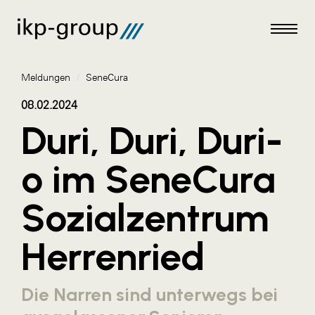
Meldungen
/
SeneCura
08.02.2024
Duri, Duri, Duri-
Meldungen
o im SeneCura
AKTUELLES
Sozialzentrum
ACO
ALEX Krems
Herrenried
Amazon Web Services
Artweger
Die Narren sind unterwegs bei
AustroCel Hallein