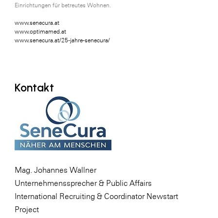
Einrichtungen für betreutes Wohnen.
www.senecura.at
www.optimamed.at
www.senecura.at/25-jahre-senecura/
Kontakt
Mag. Johannes Wallner
Unternehmenssprecher & Public Affairs
International Recruiting & Coordinator Newstart
Project