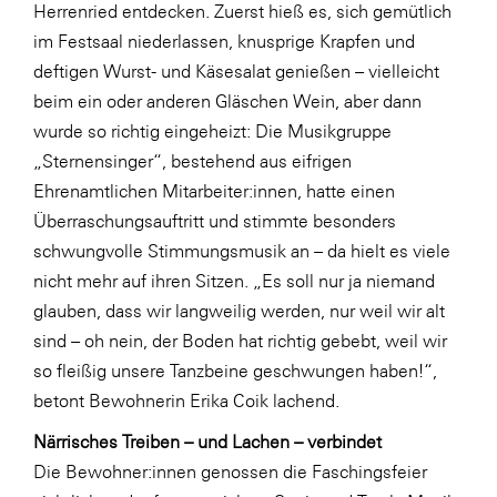
LAT Nitrogen
Herrenried entdecken. Zuerst hieß es, sich gemütlich
im Festsaal niederlassen, knusprige Krapfen und
Libro
deftigen Wurst- und Käsesalat genießen – vielleicht
Lidl Österreich
beim ein oder anderen Gläschen Wein, aber dann
Die Menü-Manufaktur
wurde so richtig eingeheizt: Die Musikgruppe
„Sternensinger“, bestehend aus eifrigen
MTH Retail Group
Ehrenamtlichen Mitarbeiter:innen, hatte einen
OMV
Überraschungsauftritt und stimmte besonders
OptimaMed
schwungvolle Stimmungsmusik an – da hielt es viele
nicht mehr auf ihren Sitzen. „Es soll nur ja niemand
PAGRO
glauben, dass wir langweilig werden, nur weil wir alt
PHH Rechtsanwält:innen
sind – oh nein, der Boden hat richtig gebebt, weil wir
Primark
so fleißig unsere Tanzbeine geschwungen haben!“,
betont Bewohnerin Erika Coik lachend.
Salesforce
Närrisches Treiben – und Lachen – verbindet
sebamed
Die Bewohner:innen genossen die Faschingsfeier
SeneCura