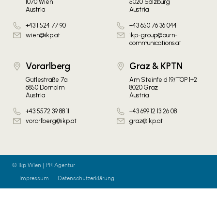
1070 Wien
5020 Salzburg
Austria
Austria
+43 1 524 77 90
+43 650 76 36 044
wien@ikp.at
ikp-group@burn-
communications.at
Vorarlberg
Graz & KPTN
Gütlestraße 7a
Am Steinfeld 19/TOP 1+2
6850 Dornbirn
8020 Graz
Austria
Austria
+43 5572 39 88 11
+43 699 12 13 26 08
vorarlberg@ikp.at
graz@ikp.at
© ikp Wien | PR Agentur
Impressum
Datenschutzerklärung