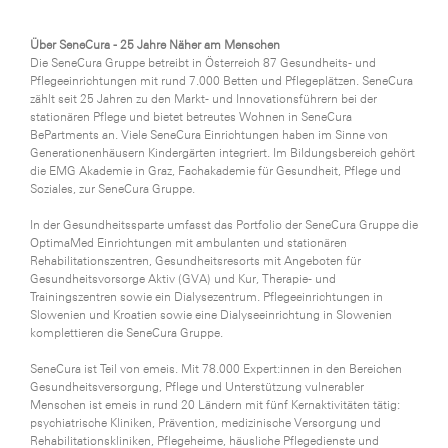
WKS Fachgruppe Finanzdienstleister
Über SeneCura - 25 Jahre Näher am Menschen
Die SeneCura Gruppe betreibt in Österreich 87 Gesundheits- und
WK UBIT
Pflegeeinrichtungen mit rund 7.000 Betten und Pflegeplätzen. SeneCura
zählt seit 25 Jahren zu den Markt- und Innovationsführern bei der
Zühlke
stationären Pflege und bietet betreutes Wohnen in SeneCura
BePartments an. Viele SeneCura Einrichtungen haben im Sinne von
Media
Generationenhäusern Kindergärten integriert. Im Bildungsbereich gehört
die EMG Akademie in Graz, Fachakademie für Gesundheit, Pflege und
Soziales, zur SeneCura Gruppe.
In der Gesundheitssparte umfasst das Portfolio der SeneCura Gruppe die
OptimaMed Einrichtungen mit ambulanten und stationären
Rehabilitationszentren, Gesundheitsresorts mit Angeboten für
Gesundheitsvorsorge Aktiv (GVA) und Kur, Therapie- und
Trainingszentren sowie ein Dialysezentrum. Pflegeeinrichtungen in
Slowenien und Kroatien sowie eine Dialyseeinrichtung in Slowenien
komplettieren die SeneCura Gruppe.
SeneCura ist Teil von emeis. Mit 78.000 Expert:innen in den Bereichen
Gesundheitsversorgung, Pflege und Unterstützung vulnerabler
Menschen ist emeis in rund 20 Ländern mit fünf Kernaktivitäten tätig:
psychiatrische Kliniken, Prävention, medizinische Versorgung und
Rehabilitationskliniken, Pflegeheime, häusliche Pflegedienste und