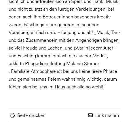
sichtlich und erfreuten sich an Speis und Trank, Musik
SERVICE&MORE
und nicht zuletzt an den lustigen Verkleidungen, bei
denen auch ihre Betreuer:innen besonders kreativ
SKINUANCE®
waren. Faschingsfeiern gehören im schönen
Somfy
Vorarlberg einfach dazu – für jung und alt! „Musik, Tanz
Sony DADC
und das Zusammensein mit den Angehörigen bringen
so viel Freude und Lachen, und zwar in jedem Alter –
SPIEGLTEC
und Fasching kommt einfach nie aus der Mode“,
STIHL Tirol
erklärte Pflegedienstleitung Melanie Stemer.
Trend Micro
„Familiäre Atmosphäre ist bei uns keine leere Phrase
und gemeinsames Feiern wahnsinnig wichtig, darum
TAG GmbH
fühlen sich bei uns im Haus auch alle so wohl!“
VALETTA
Verband Druck Medien Österreich
Wirtschaftskammer Salzburg
Seite drucken
Link mailen
WKS Fachgruppe Fahrzeughandel und
Fahrzeugtechnik