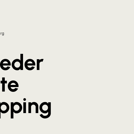
urg
ieder
te
pping