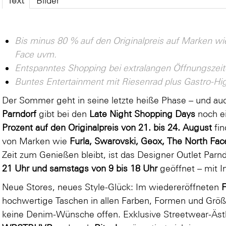
Text
Bilder
Bis minus 80 % auf den Originalpreis auf Marken wi
Face uvm.
Entspanntes Shopping bei extralangen Öffnungszeit
Buntes Entertainment mit
Riesenrad plus Gastro-Hi
Der Sommer geht in seine letzte heiße Phase – und au
Parndorf
gibt bei den
Late Night Shopping Days
noch ei
Prozent auf den Originalpreis von 21. bis 24. August
fi
von Marken wie
Furla, Swarovski, Geox, The North Fa
Zeit zum Genießen bleibt, ist das Designer Outlet Parn
21 Uhr und samstags von 9 bis 18 Uhr
geöffnet – mit In
Neue Stores, neues Style-Glück: Im wiedereröffneten
F
hochwertige Taschen in allen Farben, Formen und Größ
keine Denim-Wünsche offen. Exklusive Streetwear-Ästhe