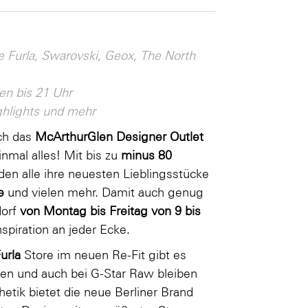
e Furla, Swarovski, Geox, The North
en bis 21 Uhr
ghlights und mehr
ch das
McArthurGlen Designer Outlet
nmal alles! Mit bis zu
minus 80
nden alle ihre neuesten Lieblingsstücke
ce
und vielen mehr. Damit auch genug
dorf
von Montag bis Freitag von 9 bis
spiration an jeder Ecke.
urla
Store im neuen Re-Fit gibt es
en und auch bei G-Star Raw bleiben
tik bietet die neue Berliner Brand