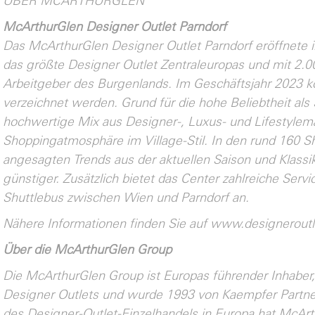
ÜBER MCARTHURGLEN
McArthurGlen Designer Outlet Parndorf
Das McArthurGlen Designer Outlet Parndorf eröffnete 
das größte Designer Outlet Zentraleuropas und mit 2.00
Arbeitgeber des Burgenlands. Im Geschäftsjahr 2023 k
verzeichnet werden. Grund für die hohe Beliebtheit als
hochwertige Mix aus Designer-, Luxus- und Lifestylem
Shoppingatmosphäre im Village-Stil. In den rund 160 S
angesagten Trends aus der aktuellen Saison und Klassik
günstiger. Zusätzlich bietet das Center zahlreiche Servi
Shuttlebus zwischen Wien und Parndorf an.
Nähere Informationen finden Sie auf
www.designeroutle
Über die McArthurGlen Group
Die McArthurGlen Group ist Europas führender Inhaber,
Designer Outlets und wurde 1993 von Kaempfer Partner
des Designer-Outlet-Einzelhandels in Europa hat McA