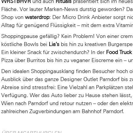
WRSTBHVR
und auch
Rituals
präsentiert sich im neues
Fläche. Vor lauter Marken-News durstig geworden? Dann
Shop von
waterdrop
: Der Micro Drink Anbieter sorgt n
Alltag für genügend Flüssigkeit – mit dem extra Vitami
Shoppingpause gefällig? Kein Problem! Von einer cr
köstliche Bowls bei
Lia’s
bis hin zu kreativen Burgerspez
Ein kleiner Snack für zwischendurch? In der
Food Truck
Pizza über Burritos bis hin zu veganer Eiscreme ein – u
Den idealen Shoppingausklang finden Besucher hoch
Ausblick über das ganze Designer Outlet Parndorf bis 
Abreise sind stressfrei: Eine Vielzahl an Parkplätzen st
Verfügung. Wer das Auto lieber zu Hause stehen lässt,
Wien nach Parndorf und retour nutzen – oder den elektr
zahlreichen Zugverbindungen am Bahnhof Parndorf.