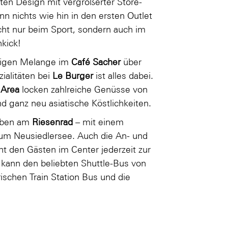
ten Design mit vergrößerter Store-
 nichts wie hin in den ersten Outlet
icht nur beim Sport, sondern auch im
nkick!
emigen Melange im
Café Sacher
über
ialitäten bei
Le Burger
ist alles dabei.
 Area
locken zahlreiche Genüsse von
nd ganz neu asiatische Köstlichkeiten.
 oben am
Riesenrad
– mit einem
zum Neusiedlersee. Auch die An- und
eht den Gästen im Center jederzeit zur
 kann den beliebten Shuttle-Bus von
ischen Train Station Bus und die