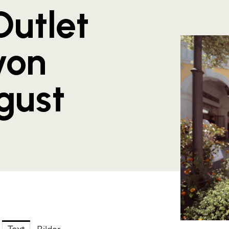
Outlet
von
gust