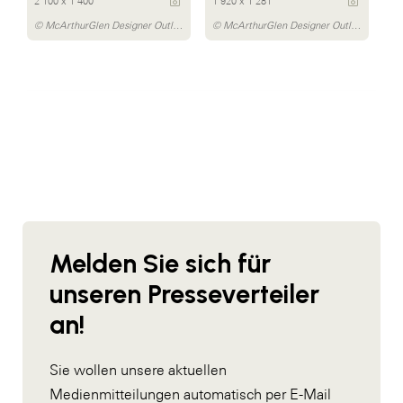
2 100 x 1 400
1 920 x 1 281
© McArthurGlen Designer Outlet Parndorf/Dávid Bártfay
© McArthurGlen Designer Outlet Parndorf/Daniel Bointner
Melden Sie sich für
unseren Presseverteiler
an!
Sie wollen unsere aktuellen
Medienmitteilungen automatisch per E-Mail