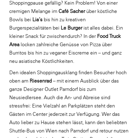
Shoppingpause gefällig? Kein Problem! Von einer
SERVICE&MORE
cremigen Melange im
Café Sacher
über köstliche
Bowls bei
Lia’s
bis hin zu kreativen
SKINUANCE®
Burgerspezialitäten bei
Le Burger
ist alles dabei. Ein
Somfy
kleiner Snack für zwischendurch? In der
Food Truck
Sony DADC
Area
locken zahlreiche Genüsse von Pizza über
Burritos bis hin zu veganer Eiscreme ein – und ganz
SPIEGLTEC
neu asiatische Köstlichkeiten.
STIHL Tirol
Den idealen Shoppingausklang finden Besucher hoch
Trend Micro
oben am
Riesenrad
– mit einem Ausblick über das
TAG GmbH
ganze Designer Outlet Parndorf bis zum
Neusiedlersee. Auch die An- und Abreise sind
VALETTA
stressfrei: Eine Vielzahl an Parkplätzen steht den
Verband Druck Medien Österreich
Gästen im Center jederzeit zur Verfügung. Wer das
Wirtschaftskammer Salzburg
Auto lieber zu Hause stehen lässt, kann den beliebten
Shuttle-Bus von Wien nach Parndorf und retour nutzen
WKS Fachgruppe Fahrzeughandel und
Fahrzeugtechnik