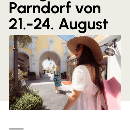
Parndorf von
Blaguss
21.-24. August
Bundesverband Sonnenschutztechnik
Cineplexx
Colmobil Austria
Controller Institut
Darbo
Designer Outlets Parndorf und Salzburg
DOMOFERM
Essity
EY
FG UBIT Salzburg
foodaffairs