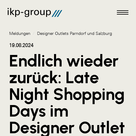
Meldungen
/
Designer Outlets Parndorf und Salzburg
19.08.2024
Endlich wieder
Meldungen
zurück: Late
AKTUELLES
Night Shopping
ACO
ALEX Krems
Days im
Amazon Web Services
Designer Outlet
Artweger
AustroCel Hallein