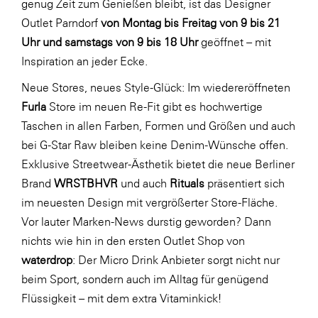
genug Zeit zum Genießen bleibt, ist das Designer
LAT Nitrogen
Outlet Parndorf
von Montag bis Freitag von 9 bis 21
Libro
Uhr und samstags von 9 bis 18 Uhr
geöffnet – mit
Lidl Österreich
Inspiration an jeder Ecke.
Die Menü-Manufaktur
Neue Stores, neues Style-Glück: Im wiedereröffneten
Furla
Store im neuen Re-Fit gibt es hochwertige
MTH Retail Group
Taschen in allen Farben, Formen und Größen und auch
OMV
bei G-Star Raw bleiben keine Denim-Wünsche offen.
OptimaMed
Exklusive Streetwear-Ästhetik bietet die neue Berliner
Brand
WRSTBHVR
und auch
Rituals
präsentiert sich
PAGRO
im neuesten Design mit vergrößerter Store-Fläche.
PHH Rechtsanwält:innen
Vor lauter Marken-News durstig geworden? Dann
Primark
nichts wie hin in den ersten Outlet Shop von
waterdrop
: Der Micro Drink Anbieter sorgt nicht nur
Salesforce
beim Sport, sondern auch im Alltag für genügend
sebamed
Flüssigkeit – mit dem extra Vitaminkick!
SeneCura