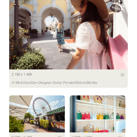
2 100 x 1 400
© McArthurGlen Designer Outlet Parndorf/Dávid Bártfay