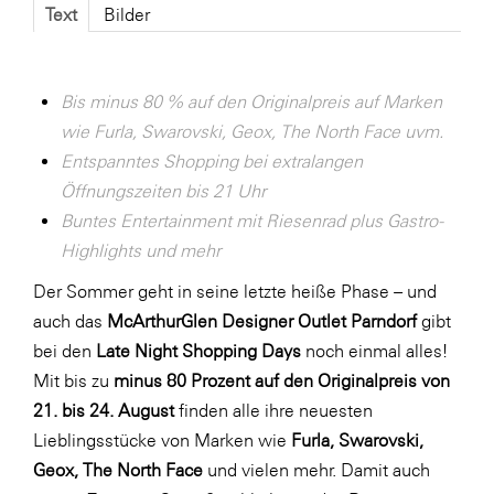
Fressnapf
Text
Bilder
FRoSTA
FV Energierohstoff & Kraftstoff
Bis minus 80 % auf den Originalpreis auf Marken
Gardena
wie Furla, Swarovski, Geox, The North Face uvm.
Entspanntes Shopping bei extralangen
Gas Connect Austria
Öffnungszeiten bis 21 Uhr
GBV - Verband gemeinnütziger
Buntes Entertainment mit
Riesenrad plus Gastro-
Bauvereinigungen
Highlights und mehr
Getzner Werkstoffe
Der Sommer geht in seine letzte heiße Phase – und
Heimat Österreich
auch das
McArthurGlen Designer Outlet Parndorf
gibt
ikp
bei den
Late Night Shopping Days
noch einmal alles!
Mit bis zu
minus 80 Prozent auf den Originalpreis von
Johnson & Johnson
21. bis 24. August
finden alle ihre neuesten
JELD-WEN DANA
Lieblingsstücke von Marken wie
Furla, Swarovski,
kosaplaner
Geox, The North Face
und vielen mehr. Damit auch