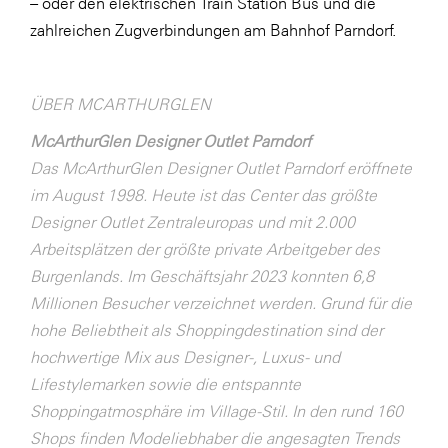
– oder den elektrischen Train Station Bus und die
zahlreichen Zugverbindungen am Bahnhof Parndorf.
WKS Fachgruppe Finanzdienstleister
WK UBIT
ÜBER MCARTHURGLEN
Zühlke
McArthurGlen Designer Outlet Parndorf
Media
Das McArthurGlen Designer Outlet Parndorf eröffnete
im August 1998. Heute ist das Center das größte
Designer Outlet Zentraleuropas und mit 2.000
Arbeitsplätzen der größte private Arbeitgeber des
Burgenlands. Im Geschäftsjahr 2023 konnten 6,8
Millionen Besucher verzeichnet werden. Grund für die
hohe Beliebtheit als Shoppingdestination sind der
hochwertige Mix aus Designer-, Luxus- und
Lifestylemarken sowie die entspannte
Shoppingatmosphäre im Village-Stil. In den rund 160
Shops finden Modeliebhaber die angesagten Trends