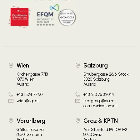
Wien
Salzburg
Kirchengasse 7/18
Strubergasse 26/6. Stock
1070 Wien
5020 Salzburg
Austria
Austria
+43 1 524 77 90
+43 650 76 36 044
wien@ikp.at
ikp-group@burn-
communications.at
Vorarlberg
Graz & KPTN
Gütlestraße 7a
Am Steinfeld 19/TOP 1+2
6850 Dornbirn
8020 Graz
Austria
Austria