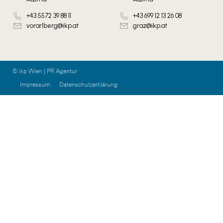
+43 5572 39 88 11
+43 699 12 13 26 08
vorarlberg@ikp.at
graz@ikp.at
© ikp Wien | PR Agentur
Impressum
Datenschutzerklärung