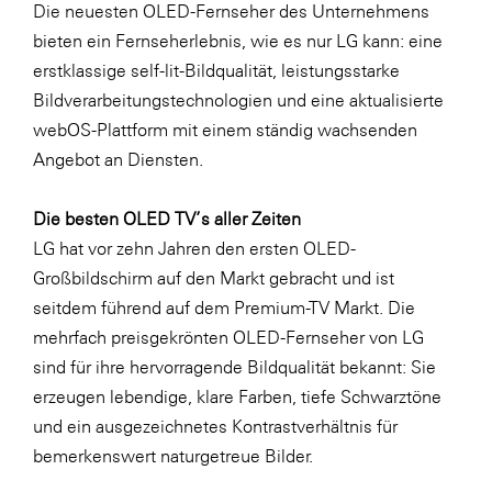
Die neuesten OLED-Fernseher des Unternehmens
LAT Nitrogen
bieten ein Fernseherlebnis, wie es nur LG kann: eine
Libro
erstklassige self-lit-Bildqualität, leistungsstarke
Lidl Österreich
Bildverarbeitungstechnologien und eine aktualisierte
webOS-Plattform mit einem ständig wachsenden
Die Menü-Manufaktur
Angebot an Diensten.
MTH Retail Group
OMV
Die besten OLED TV’s aller Zeiten
LG hat vor zehn Jahren den ersten OLED-
OptimaMed
Großbildschirm auf den Markt gebracht und ist
PAGRO
seitdem führend auf dem Premium-TV Markt. Die
PHH Rechtsanwält:innen
mehrfach preisgekrönten OLED-Fernseher von LG
sind für ihre hervorragende Bildqualität bekannt: Sie
Primark
erzeugen lebendige, klare Farben, tiefe Schwarztöne
Salesforce
und ein ausgezeichnetes Kontrastverhältnis für
sebamed
bemerkenswert naturgetreue Bilder.
SeneCura