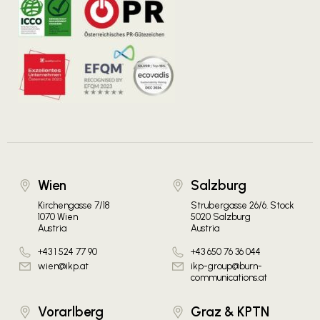
Wien
Salzburg
Kirchengasse 7/18
Strubergasse 26/6. Stock
1070 Wien
5020 Salzburg
Austria
Austria
+43 1 524 77 90
+43 650 76 36 044
wien@ikp.at
ikp-group@burn-
communications.at
Vorarlberg
Graz & KPTN