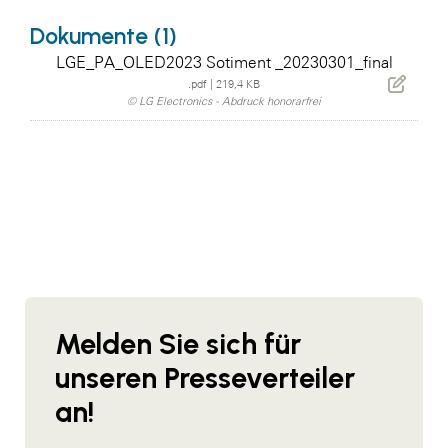
Dokumente (1)
LGE_PA_OLED2023 Sotiment _20230301_final
.pdf
|
219,4 KB
© LG Electronics - Abdruck honorarfrei
Melden Sie sich für
unseren Presseverteiler
an!