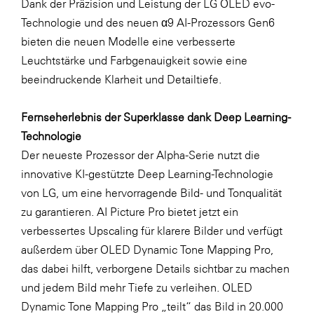
Dank der Präzision und Leistung der LG OLED evo-
Technologie und des neuen α9 AI-Prozessors Gen6
WKS Fachgruppe Finanzdienstleister
bieten die neuen Modelle eine verbesserte
WK UBIT
Leuchtstärke und Farbgenauigkeit sowie eine
Zühlke
beeindruckende Klarheit und Detailtiefe.
Media
Fernseherlebnis der Superklasse dank Deep Learning-
Technologie
Der neueste Prozessor der Alpha-Serie nutzt die
innovative KI-gestützte Deep Learning-Technologie
von LG, um eine hervorragende Bild- und Tonqualität
zu garantieren. AI Picture Pro bietet jetzt ein
verbessertes Upscaling für klarere Bilder und verfügt
außerdem über OLED Dynamic Tone Mapping Pro,
das dabei hilft, verborgene Details sichtbar zu machen
und jedem Bild mehr Tiefe zu verleihen. OLED
Dynamic Tone Mapping Pro „teilt“ das Bild in 20.000