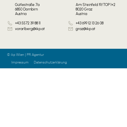
Gütlestraße 7a
Am Steinfeld 19/TOP 1+2
6850 Dornbirn
8020 Graz
Austria
Austria
+43 5572 39 88 11
+43 699 12 13 26 08
vorarlberg@ikp.at
graz@ikp.at
© ikp Wien | PR Agentur
Impressum
Datenschutzerklärung