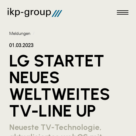
Meldungen
/
01.03.2023
LG STARTET
Meldungen
NEUES
AKTUELLES
WELTWEITES
ACO
ALEX Krems
TV-LINE UP
Amazon Web Services
Artweger
Neueste TV-Technologie,
AustroCel Hallein