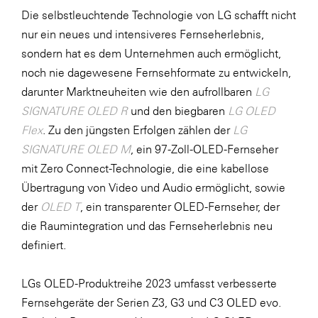
Die selbstleuchtende Technologie von LG schafft nicht
SERVICE&MORE
nur ein neues und intensiveres Fernseherlebnis,
SKINUANCE®
sondern hat es dem Unternehmen auch ermöglicht,
noch nie dagewesene Fernsehformate zu entwickeln,
Somfy
darunter Marktneuheiten wie den aufrollbaren
LG
Sony DADC
SIGNATURE OLED R
und den biegbaren
LG OLED
SPIEGLTEC
Flex
. Zu den jüngsten Erfolgen zählen der
LG
SIGNATURE OLED M
, ein 97-Zoll-OLED-Fernseher
STIHL Tirol
mit Zero Connect-Technologie, die eine kabellose
Trend Micro
Übertragung von Video und Audio ermöglicht, sowie
TAG GmbH
der
OLED T
, ein transparenter OLED-Fernseher, der
die Raumintegration und das Fernseherlebnis neu
VALETTA
definiert.
Verband Druck Medien Österreich
Wirtschaftskammer Salzburg
LGs OLED-Produktreihe 2023 umfasst verbesserte
Fernsehgeräte der Serien Z3, G3 und C3 OLED evo.
WKS Fachgruppe Fahrzeughandel und
Fahrzeugtechnik