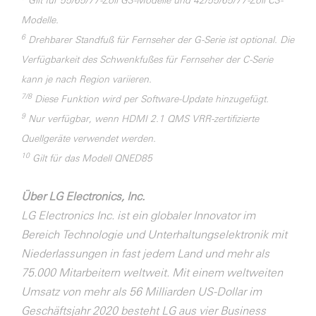
Gilt für 55/65/77-Zoll G3-Modelle und 42/55/65/77-Zoll C3-
Modelle.
6
Drehbarer Standfuß für Fernseher der G-Serie ist optional. Die
Verfügbarkeit des Schwenkfußes für Fernseher der C-Serie
kann je nach Region variieren.
7/8
Diese Funktion wird per Software-Update hinzugefügt.
9
Nur verfügbar, wenn HDMI 2.1 QMS VRR-zertifizierte
Quellgeräte verwendet werden.
10
Gilt für das Modell QNED85
Über LG Electronics, Inc.
LG Electronics Inc. ist ein globaler Innovator im
Bereich Technologie und Unterhaltungselektronik mit
Niederlassungen in fast jedem Land und mehr als
75.000 Mitarbeitern weltweit. Mit einem weltweiten
Umsatz von mehr als 56 Milliarden US-Dollar im
Geschäftsjahr 2020 besteht LG aus vier Business