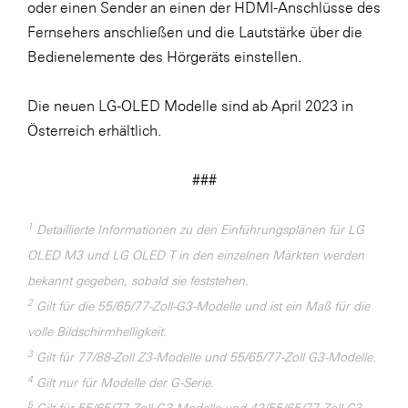
oder einen Sender an einen der HDMI-Anschlüsse des
Fernsehers anschließen und die Lautstärke über die
Bedienelemente des Hörgeräts einstellen.
Die neuen LG-OLED Modelle sind ab April 2023 in
Österreich erhältlich.
###
1
Detaillierte Informationen zu den Einführungsplänen für LG
OLED M3 und LG OLED T in den einzelnen Märkten werden
bekannt gegeben, sobald sie feststehen.
2
Gilt für die 55/65/77-Zoll-G3-Modelle und ist ein Maß für die
volle Bildschirmhelligkeit.
3
Gilt für 77/88-Zoll Z3-Modelle und 55/65/77-Zoll G3-Modelle.
4
Gilt nur für Modelle der G-Serie.
5