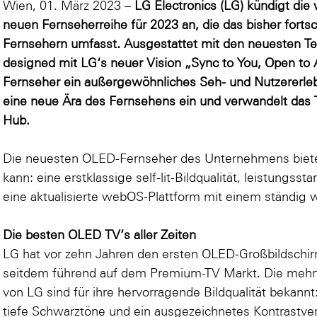
Wien, 01. März 2023 –
LG Electronics (LG) kündigt die
neuen Fernseherreihe für 2023 an, die das bisher forts
Fernsehern umfasst. Ausgestattet mit den neuesten 
designed mit LG‘s neuer Vision „Sync to You, Open to A
Fernseher ein außergewöhnliches Seh- und Nutzererleb
eine neue Ära des Fernsehens ein und verwandelt das 
Hub.
Die neuesten OLED-Fernseher des Unternehmens bieten
kann: eine erstklassige self-lit-Bildqualität, leistungss
eine aktualisierte webOS-Plattform mit einem ständig
Die besten OLED TV’s aller Zeiten
LG hat vor zehn Jahren den ersten OLED-Großbildschir
seitdem führend auf dem Premium-TV Markt. Die mehr
von LG sind für ihre hervorragende Bildqualität bekannt
tiefe Schwarztöne und ein ausgezeichnetes Kontrastve