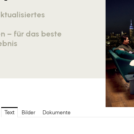
tualisiertes
n – für das beste
ebnis
Text
Bilder
Dokumente