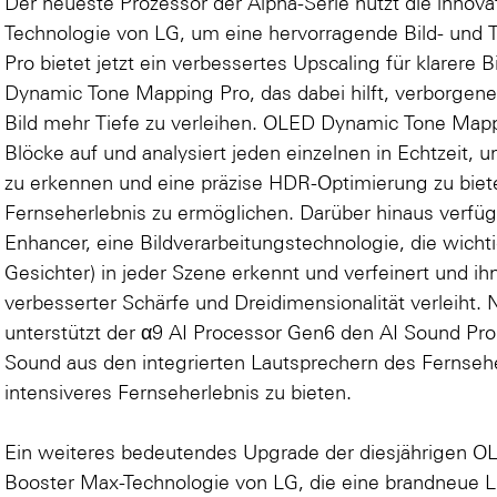
Der neueste Prozessor der Alpha-Serie nutzt die innova
Technologie von LG, um eine hervorragende Bild- und To
Pro bietet jetzt ein verbessertes Upscaling für klarer
Dynamic Tone Mapping Pro, das dabei hilft, verborgen
Bild mehr Tiefe zu verleihen. OLED Dynamic Tone Mappin
Blöcke auf und analysiert jeden einzelnen in Echtzeit, 
zu erkennen und eine präzise HDR-Optimierung zu biete
Fernseherlebnis zu ermöglichen. Darüber hinaus verfüg
Enhancer, eine Bildverarbeitungstechnologie, die wicht
Gesichter) in jeder Szene erkennt und verfeinert und ih
verbesserter Schärfe und Dreidimensionalität verleiht
unterstützt der α9 AI Processor Gen6 den AI Sound Pro 
Sound aus den integrierten Lautsprechern des Fernsehe
intensiveres Fernseherlebnis zu bieten.
Ein weiteres bedeutendes Upgrade der diesjährigen OL
Booster Max-Technologie von LG, die eine brandneue L