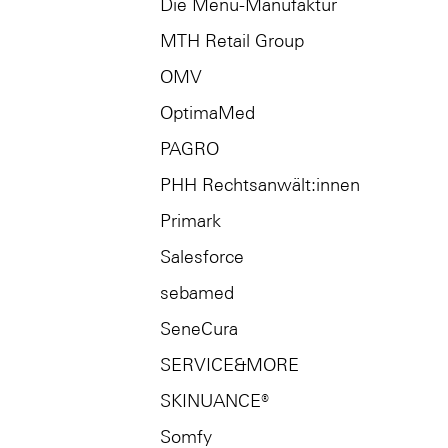
Die Menü-Manufaktur
MTH Retail Group
OMV
OptimaMed
PAGRO
PHH Rechtsanwält:innen
Primark
Salesforce
sebamed
SeneCura
SERVICE&MORE
SKINUANCE®
Somfy