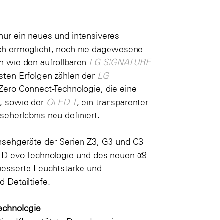
nur ein neues und intensiveres
ch ermöglicht, noch nie dagewesene
n wie den aufrollbaren
LG SIGNATURE
gsten Erfolgen zählen der
LG
Zero Connect-Technologie, die eine
, sowie der
OLED T
, ein transparenter
eherlebnis neu definiert.
sehgeräte der Serien Z3, G3 und C3
ED evo-Technologie und des neuen α9
besserte Leuchtstärke und
 Detailtiefe.
echnologie