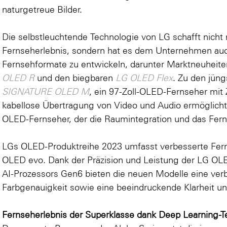
naturgetreue Bilder.
Die selbstleuchtende Technologie von LG schafft nicht 
Fernseherlebnis, sondern hat es dem Unternehmen au
Fernsehformate zu entwickeln, darunter Marktneuheite
OLED R
und den biegbaren
LG OLED Flex
. Zu den jün
SIGNATURE OLED M
, ein 97-Zoll-OLED-Fernseher mit 
kabellose Übertragung von Video und Audio ermöglicht
OLED-Fernseher, der die Raumintegration und das Ferns
LGs OLED-Produktreihe 2023 umfasst verbesserte Fern
OLED evo. Dank der Präzision und Leistung der LG OL
AI-Prozessors Gen6 bieten die neuen Modelle eine ver
Farbgenauigkeit sowie eine beeindruckende Klarheit und
Fernseherlebnis der Superklasse dank Deep Learning-T