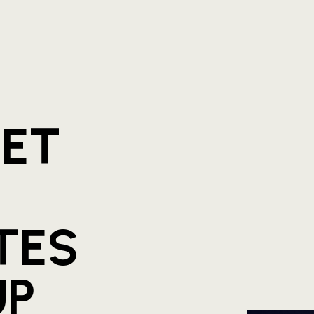
TET
TES
UP