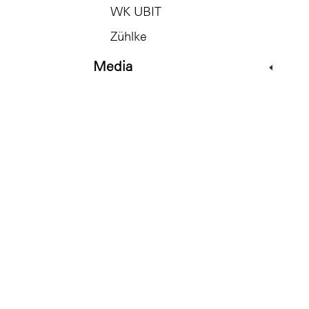
WK UBIT
Zühlke
Media