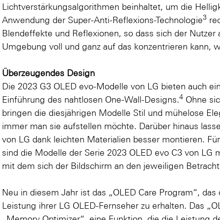
Lichtverstärkungsalgorithmen beinhaltet, um die Helligk
3
Anwendung der Super-Anti-Reflexions-Technologie
red
Blendeffekte und Reflexionen, so dass sich der Nutzer a
Umgebung voll und ganz auf das konzentrieren kann, w
Überzeugendes Design
Die 2023 G3 OLED evo-Modelle von LG bieten auch ein
4
Einführung des nahtlosen One-Wall-Designs.
Ohne sic
bringen die diesjährigen Modelle Stil und mühelose E
immer man sie aufstellen möchte. Darüber hinaus lass
von LG dank leichten Materialien besser montieren. Für m
sind die Modelle der Serie 2023 OLED evo C3 von LG 
mit dem sich der Bildschirm an den jeweiligen Betrach
Neu in diesem Jahr ist das „OLED Care Program“, das de
Leistung ihrer LG OLED-Fernseher zu erhalten. Das „O
„Memory Optimizer“, eine Funktion, die die Leistung d