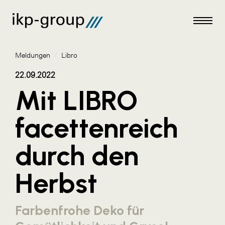
Meldungen
/
Libro
22.09.2022
Mit LIBRO
Meldungen
facettenreich
AKTUELLES
durch den
ACO
ALEX Krems
Herbst
Amazon Web Services
Artweger
Farbenfrohe Deko für
AustroCel Hallein