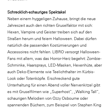
LAT Nitrogen
Libro
Schrecklich-schauriges Spektakel
Neben einem hyggeligen Zuhause, bringt die neue
Lidl Österreich
Jahreszeit auch den richten Gruselfaktor mit sich:
Die Menü-Manufaktur
Hexen, Vampire und Geister treiben sich auf den
MTH Retail Group
Straßen herum und feiern Halloween. Dabei dürfen
natürlich die passenden Kostümierungen und
OMV
Accessoires nicht fehlen. LIBRO versorgt Halloween-
OptimaMed
Fans mit allem, was das Horror-Herz begehrt: Zombie-
PAGRO
Schminke, Haarsprays, LED-Masken, Hexenhüte, aber
auch Deko-Elemente wie Teelichthalter im Kürbis-
PHH Rechtsanwält:innen
Look oder Totenköpfe. Erschreckend gute
Primark
Unterhaltung für einen Abend voller Nervenkitzel gibt
Salesforce
es mit Gruselfilmen wie „Superhost“, „Walking Tall“,
schaurigen Melodien von Ozzy Osbourne oder
sebamed
spannenden Büchern, zum Beispiel von Stephen King
SeneCura