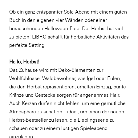
Fressnapf
Ob ein ganz entspannter Sofa-Abend mit einem guten
FRoSTA
Buch in den eigenen vier Wänden oder einer
FV Energierohstoff & Kraftstoff
berauschenden Halloween-Fete: Der Herbst hat viel
Gardena
zu bieten! LIBRO schafft für herbstliche Aktivitäten das
perfekte Setting.
Gas Connect Austria
GBV - Verband gemeinnütziger
Hallo, Herbst!
Bauvereinigungen
Das Zuhause wird mit Deko-Elementen zur
Getzner Werkstoffe
Wohlfühloase. Waldbewohner, wie Igel oder Eulen,
Heimat Österreich
die den Herbst repräsentieren, erhalten Einzug, bunte
Kränze und Gestecke sorgen für angenehmes Flair.
ikp
Auch Kerzen dürfen nicht fehlen, um eine gemütliche
Johnson & Johnson
Atmosphäre zu schaffen – ideal, um einen der neuen
JELD-WEN DANA
Herbst-Bestseller zu lesen, die Lieblingsserie zu
schauen oder zu einem lustigen Spieleabend
kosaplaner
einzuladen.