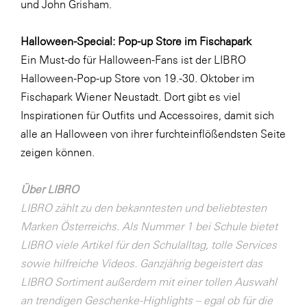
und John Grisham.
SERVICE&MORE
Halloween-Special: Pop-up Store im Fischapark
SKINUANCE®
Ein Must-do für Halloween-Fans ist der LIBRO
Somfy
Halloween-Pop-up Store von 19.-30. Oktober im
Sony DADC
Fischapark Wiener Neustadt. Dort gibt es viel
Inspirationen für Outfits und Accessoires, damit sich
SPIEGLTEC
alle an Halloween von ihrer furchteinflößendsten Seite
STIHL Tirol
zeigen können.
Trend Micro
Über LIBRO
TAG GmbH
LIBRO zählt zu den bekanntesten und beliebtesten
VALETTA
Marken Österreichs. Als Nummer 1 bei Schule bietet
Verband Druck Medien Österreich
LIBRO viele Artikel für den Schulalltag, tolle Services
sowie hilfreiche Videos. Ganzjährig begeistert das
Wirtschaftskammer Salzburg
LIBRO Sortiment außerdem mit einer tollen Auswahl
WKS Fachgruppe Fahrzeughandel und
an trendigen Geschenke-Highlights – egal ob für die
Fahrzeugtechnik