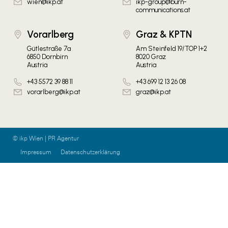
wien@ikp.at
ikp-group@burn-
communications.at
Vorarlberg
Graz & KPTN
Gütlestraße 7a
Am Steinfeld 19/TOP 1+2
6850 Dornbirn
8020 Graz
Austria
Austria
+43 5572 39 88 11
+43 699 12 13 26 08
vorarlberg@ikp.at
graz@ikp.at
© ikp Wien | PR Agentur
Impressum
Datenschutzerklärung