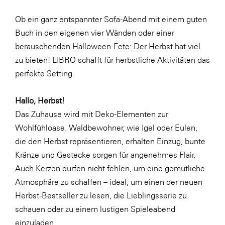
Fressnapf
Ob ein ganz entspannter Sofa-Abend mit einem guten
FRoSTA
Buch in den eigenen vier Wänden oder einer
FV Energierohstoff & Kraftstoff
berauschenden Halloween-Fete: Der Herbst hat viel
Gardena
zu bieten! LIBRO schafft für herbstliche Aktivitäten das
perfekte Setting.
Gas Connect Austria
GBV - Verband gemeinnütziger
Hallo, Herbst!
Bauvereinigungen
Das Zuhause wird mit Deko-Elementen zur
Getzner Werkstoffe
Wohlfühloase. Waldbewohner, wie Igel oder Eulen,
Heimat Österreich
die den Herbst repräsentieren, erhalten Einzug, bunte
Kränze und Gestecke sorgen für angenehmes Flair.
ikp
Auch Kerzen dürfen nicht fehlen, um eine gemütliche
Johnson & Johnson
Atmosphäre zu schaffen – ideal, um einen der neuen
JELD-WEN DANA
Herbst-Bestseller zu lesen, die Lieblingsserie zu
schauen oder zu einem lustigen Spieleabend
kosaplaner
einzuladen.