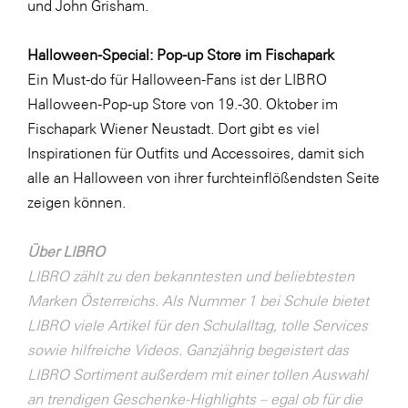
und John Grisham.
SERVICE&MORE
Halloween-Special: Pop-up Store im Fischapark
SKINUANCE®
Ein Must-do für Halloween-Fans ist der LIBRO
Somfy
Halloween-Pop-up Store von 19.-30. Oktober im
Sony DADC
Fischapark Wiener Neustadt. Dort gibt es viel
Inspirationen für Outfits und Accessoires, damit sich
SPIEGLTEC
alle an Halloween von ihrer furchteinflößendsten Seite
STIHL Tirol
zeigen können.
Trend Micro
Über LIBRO
TAG GmbH
LIBRO zählt zu den bekanntesten und beliebtesten
VALETTA
Marken Österreichs. Als Nummer 1 bei Schule bietet
Verband Druck Medien Österreich
LIBRO viele Artikel für den Schulalltag, tolle Services
sowie hilfreiche Videos. Ganzjährig begeistert das
Wirtschaftskammer Salzburg
LIBRO Sortiment außerdem mit einer tollen Auswahl
WKS Fachgruppe Fahrzeughandel und
an trendigen Geschenke-Highlights – egal ob für die
Fahrzeugtechnik