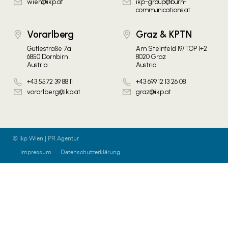
wien@ikp.at
ikp-group@burn-
communications.at
Vorarlberg
Graz & KPTN
Gütlestraße 7a
Am Steinfeld 19/TOP 1+2
6850 Dornbirn
8020 Graz
Austria
Austria
+43 5572 39 88 11
+43 699 12 13 26 08
vorarlberg@ikp.at
graz@ikp.at
© ikp Wien | PR Agentur
Impressum
Datenschutzerklärung