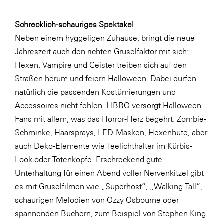
LAT Nitrogen
Libro
Schrecklich-schauriges Spektakel
Neben einem hyggeligen Zuhause, bringt die neue
Lidl Österreich
Jahreszeit auch den richten Gruselfaktor mit sich:
Die Menü-Manufaktur
Hexen, Vampire und Geister treiben sich auf den
MTH Retail Group
Straßen herum und feiern Halloween. Dabei dürfen
natürlich die passenden Kostümierungen und
OMV
Accessoires nicht fehlen. LIBRO versorgt Halloween-
OptimaMed
Fans mit allem, was das Horror-Herz begehrt: Zombie-
PAGRO
Schminke, Haarsprays, LED-Masken, Hexenhüte, aber
auch Deko-Elemente wie Teelichthalter im Kürbis-
PHH Rechtsanwält:innen
Look oder Totenköpfe. Erschreckend gute
Primark
Unterhaltung für einen Abend voller Nervenkitzel gibt
Salesforce
es mit Gruselfilmen wie „Superhost“, „Walking Tall“,
schaurigen Melodien von Ozzy Osbourne oder
sebamed
spannenden Büchern, zum Beispiel von Stephen King
SeneCura