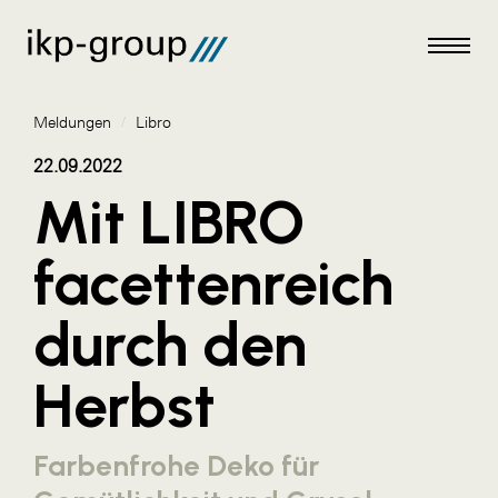
Meldungen
/
Libro
22.09.2022
Mit LIBRO
Meldungen
facettenreich
AKTUELLES
durch den
ACO
ALEX Krems
Herbst
Amazon Web Services
Artweger
Farbenfrohe Deko für
AustroCel Hallein