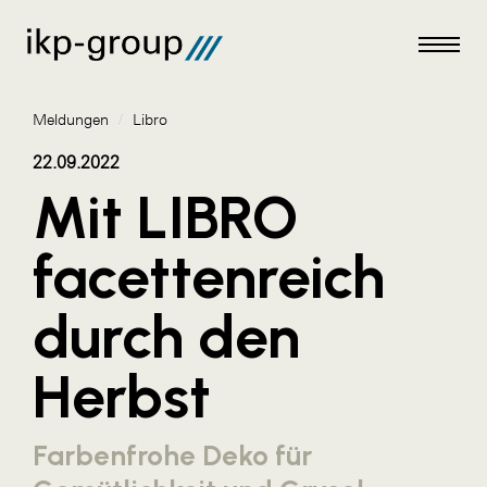
Meldungen
/
Libro
22.09.2022
Mit LIBRO
Meldungen
facettenreich
AKTUELLES
durch den
ACO
ALEX Krems
Herbst
Amazon Web Services
Artweger
Farbenfrohe Deko für
AustroCel Hallein