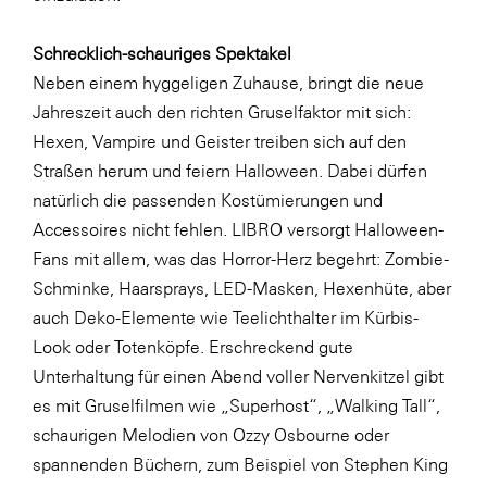
LAT Nitrogen
Libro
Schrecklich-schauriges Spektakel
Neben einem hyggeligen Zuhause, bringt die neue
Lidl Österreich
Jahreszeit auch den richten Gruselfaktor mit sich:
Die Menü-Manufaktur
Hexen, Vampire und Geister treiben sich auf den
MTH Retail Group
Straßen herum und feiern Halloween. Dabei dürfen
natürlich die passenden Kostümierungen und
OMV
Accessoires nicht fehlen. LIBRO versorgt Halloween-
OptimaMed
Fans mit allem, was das Horror-Herz begehrt: Zombie-
PAGRO
Schminke, Haarsprays, LED-Masken, Hexenhüte, aber
auch Deko-Elemente wie Teelichthalter im Kürbis-
PHH Rechtsanwält:innen
Look oder Totenköpfe. Erschreckend gute
Primark
Unterhaltung für einen Abend voller Nervenkitzel gibt
Salesforce
es mit Gruselfilmen wie „Superhost“, „Walking Tall“,
schaurigen Melodien von Ozzy Osbourne oder
sebamed
spannenden Büchern, zum Beispiel von Stephen King
SeneCura