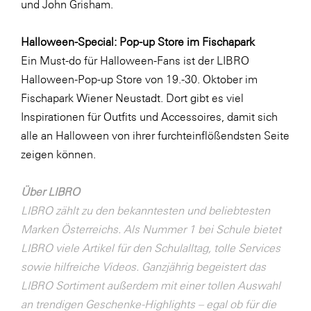
und John Grisham.
SERVICE&MORE
Halloween-Special: Pop-up Store im Fischapark
SKINUANCE®
Ein Must-do für Halloween-Fans ist der LIBRO
Somfy
Halloween-Pop-up Store von 19.-30. Oktober im
Sony DADC
Fischapark Wiener Neustadt. Dort gibt es viel
Inspirationen für Outfits und Accessoires, damit sich
SPIEGLTEC
alle an Halloween von ihrer furchteinflößendsten Seite
STIHL Tirol
zeigen können.
Trend Micro
Über LIBRO
TAG GmbH
LIBRO zählt zu den bekanntesten und beliebtesten
VALETTA
Marken Österreichs. Als Nummer 1 bei Schule bietet
Verband Druck Medien Österreich
LIBRO viele Artikel für den Schulalltag, tolle Services
sowie hilfreiche Videos. Ganzjährig begeistert das
Wirtschaftskammer Salzburg
LIBRO Sortiment außerdem mit einer tollen Auswahl
WKS Fachgruppe Fahrzeughandel und
an trendigen Geschenke-Highlights – egal ob für die
Fahrzeugtechnik