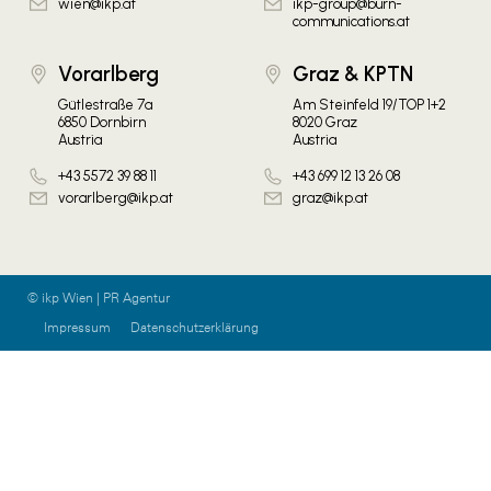
wien@ikp.at
ikp-group@burn-
communications.at
Vorarlberg
Graz & KPTN
Gütlestraße 7a
Am Steinfeld 19/TOP 1+2
6850 Dornbirn
8020 Graz
Austria
Austria
+43 5572 39 88 11
+43 699 12 13 26 08
vorarlberg@ikp.at
graz@ikp.at
© ikp Wien | PR Agentur
Impressum
Datenschutzerklärung