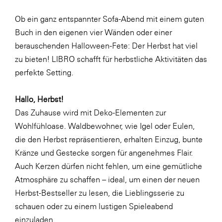
Fressnapf
Ob ein ganz entspannter Sofa-Abend mit einem guten
FRoSTA
Buch in den eigenen vier Wänden oder einer
FV Energierohstoff & Kraftstoff
berauschenden Halloween-Fete: Der Herbst hat viel
Gardena
zu bieten! LIBRO schafft für herbstliche Aktivitäten das
perfekte Setting.
Gas Connect Austria
GBV - Verband gemeinnütziger
Hallo, Herbst!
Bauvereinigungen
Das Zuhause wird mit Deko-Elementen zur
Getzner Werkstoffe
Wohlfühloase. Waldbewohner, wie Igel oder Eulen,
Heimat Österreich
die den Herbst repräsentieren, erhalten Einzug, bunte
Kränze und Gestecke sorgen für angenehmes Flair.
ikp
Auch Kerzen dürfen nicht fehlen, um eine gemütliche
Johnson & Johnson
Atmosphäre zu schaffen – ideal, um einen der neuen
JELD-WEN DANA
Herbst-Bestseller zu lesen, die Lieblingsserie zu
schauen oder zu einem lustigen Spieleabend
kosaplaner
einzuladen.