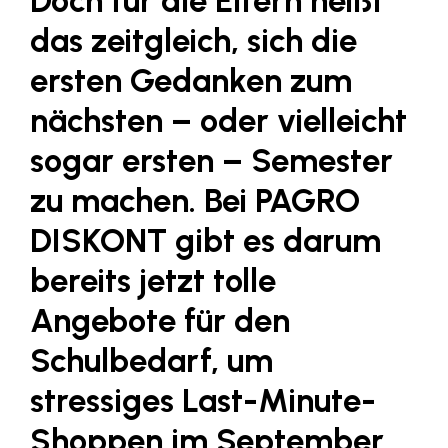
Doch für die Eltern heißt
Fressnapf
das zeitgleich, sich die
FRoSTA
ersten Gedanken zum
FV Energierohstoff & Kraftstoff
nächsten – oder vielleicht
Gardena
sogar ersten – Semester
Gas Connect Austria
GBV - Verband gemeinnütziger
zu machen. Bei PAGRO
Bauvereinigungen
DISKONT gibt es darum
Getzner Werkstoffe
bereits jetzt tolle
Heimat Österreich
Angebote für den
ikp
Schulbedarf, um
Johnson & Johnson
JELD-WEN DANA
stressiges Last-Minute-
kosaplaner
Shoppen im September