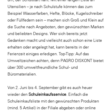
Utensilien – je nach Schulstufe können das zum
SERVICE&MORE
Beispiel Wasserfarben, Hefte, Blöcke, Kugelschreiber
SKINUANCE®
oder Füllfedern sein – machen sich Groß und Klein auf
Somfy
die Suche nach Angeboten, den gewünschten Marken
und beliebten Designs. Wer sich bereits jetzt
Sony DADC
Gedanken macht und vielleicht auch schon eine Liste
SPIEGLTEC
erhalten oder angelegt hat, kann bereits in der
STIHL Tirol
Ferienzeit einiges erledigen. Top-Tipp: Auf das
Umweltzeichen achten, denn PAGRO DISKONT bietet
Trend Micro
über 300 umweltfreundliche Schul- und
TAG GmbH
Büromaterialien.
VALETTA
Von 2. Juni bis 4. September gibt es auch heuer
Verband Druck Medien Österreich
wieder den
Schuleinkaufsservice
. Einfach die
Wirtschaftskammer Salzburg
Schuleinkaufsliste mit den gewünschten Produkten
WKS Fachgruppe Fahrzeughandel und
(mind. 5 Artikel) in der Filiale abgeben oder online
Fahrzeugtechnik