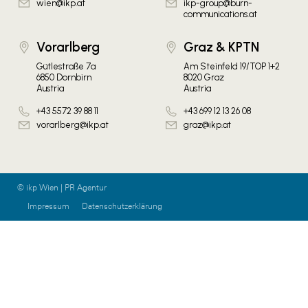
wien@ikp.at
ikp-group@burn-
communications.at
Vorarlberg
Graz & KPTN
Gütlestraße 7a
Am Steinfeld 19/TOP 1+2
6850 Dornbirn
8020 Graz
Austria
Austria
+43 5572 39 88 11
+43 699 12 13 26 08
vorarlberg@ikp.at
graz@ikp.at
© ikp Wien | PR Agentur
Impressum
Datenschutzerklärung