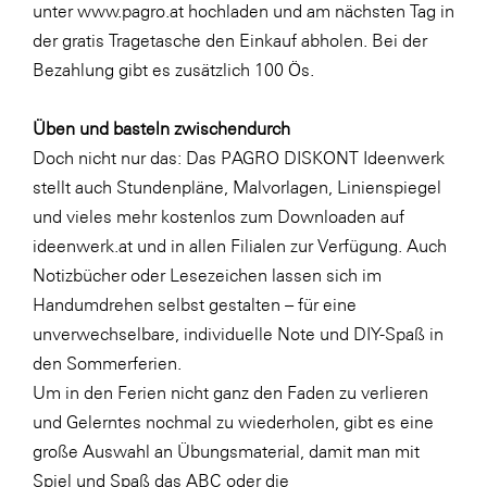
unter www.pagro.at hochladen und am nächsten Tag in
WKS Fachgruppe Finanzdienstleister
der gratis Tragetasche den Einkauf abholen. Bei der
Bezahlung gibt es zusätzlich 100 Ös.
WK UBIT
Zühlke
Üben und basteln zwischendurch
Doch nicht nur das: Das
PAGRO DISKONT Ideenwerk
Media
stellt auch Stundenpläne, Malvorlagen, Linienspiegel
und vieles mehr kostenlos zum Downloaden auf
ideenwerk.at und in allen Filialen zur Verfügung. Auch
Notizbücher
oder
Lesezeichen
lassen sich im
Handumdrehen selbst gestalten – für eine
unverwechselbare, individuelle Note und DIY-Spaß in
den Sommerferien.
Um in den Ferien nicht ganz den Faden zu verlieren
und Gelerntes nochmal zu wiederholen, gibt es eine
große Auswahl an Übungsmaterial, damit man mit
Spiel und Spaß das ABC oder die