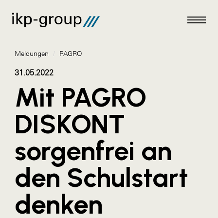
Meldungen
/
PAGRO
31.05.2022
Mit PAGRO
Meldungen
DISKONT
AKTUELLES
sorgenfrei an
ACO
ALEX Krems
den Schulstart
Amazon Web Services
denken
Artweger
AustroCel Hallein