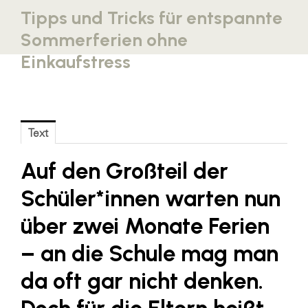
Tipps und Tricks für entspannte
Blaguss
Sommerferien ohne
Bundesverband Sonnenschutztechnik
Einkaufstress
Cineplexx
Colmobil Austria
Controller Institut
Text
Darbo
Auf den Großteil der
Designer Outlets Parndorf und Salzburg
DOMOFERM
Schüler*innen warten nun
Essity
über zwei Monate Ferien
EY
– an die Schule mag man
FG UBIT Salzburg
da oft gar nicht denken.
foodaffairs