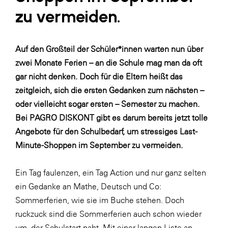
LAT Nitrogen
zu vermeiden.
Libro
Lidl Österreich
Auf den Großteil der Schüler*innen warten nun über
Die Menü-Manufaktur
zwei Monate Ferien – an die Schule mag man da oft
gar nicht denken. Doch für die Eltern heißt das
MTH Retail Group
zeitgleich, sich die ersten Gedanken zum nächsten –
OMV
oder vielleicht sogar ersten – Semester zu machen.
OptimaMed
Bei PAGRO DISKONT gibt es darum bereits jetzt tolle
Angebote für den Schulbedarf, um stressiges Last-
PAGRO
Minute-Shoppen im September zu vermeiden.
PHH Rechtsanwält:innen
Primark
Ein Tag faulenzen, ein Tag Action und nur ganz selten
ein Gedanke an Mathe, Deutsch und Co:
Salesforce
Sommerferien, wie sie im Buche stehen. Doch
sebamed
ruckzuck sind die Sommerferien auch schon wieder
SeneCura
um, der Schulstart naht. Mit einer langen Liste an