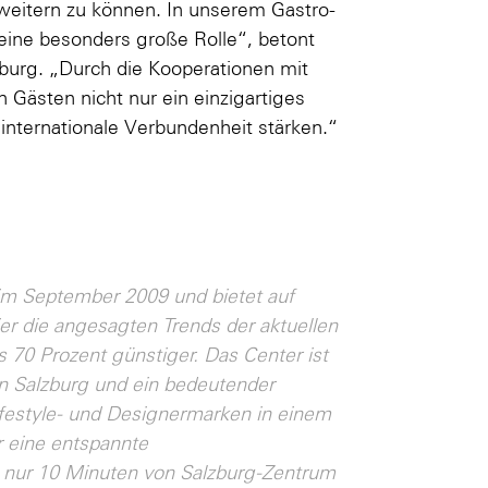
erweitern zu können. In unserem Gastro-
 eine besonders große Rolle“, betont
burg. „Durch die Kooperationen mit
 Gästen nicht nur ein einzigartiges
internationale Verbundenheit stärken.“
im September 2009 und bietet auf
er die angesagten Trends der aktuellen
s 70 Prozent günstiger. Das Center ist
on Salzburg und ein bedeutender
ifestyle- und Designermarken in einem
r eine entspannte
t nur 10 Minuten von Salzburg-Zentrum