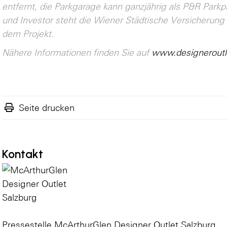
entfernt, die Parkgarage kann ganzjährig als P&R Park
und Investor steht die Wiener Städtische Versicherung
dem Projekt.
Nähere Informationen finden Sie auf
www.designeroutle
Seite drucken
Kontakt
Pressestelle McArthurGlen Designer Outlet Salzburg