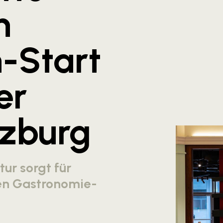
n
h-Start
er
lzburg
ur sorgt für
gen Gastronomie-