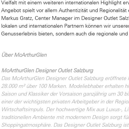
Vielfalt mit einem weiteren internationalen Highlight 
Angebot spielt vor allem Authentizität und Regionalität
Markus Gratz, Center Manager im Designer Outlet Salz
lokalen und internationalen Partnern können wir unseren
Genusserlebnis bieten, sondern auch die regionale und 
Über McArthurGlen
McArthurGlen Designer Outlet Salzburg
Das McArthurGlen Designer Outlet Salzburg eröffnete 
28.000 m² über 100 Marken. Modeliebhaber erhalten hi
Saison und Klassiker der Vorsaison ganzjährig um 30 bi
einer der wichtigsten privaten Arbeitgeber in der Regi
Wirtschaftsimpuls. Der hochwertige Mix aus Luxus-, L
traditionellen Ambiente mit modernem Design sorgt fü
Shoppingatmosphäre. Das Designer Outlet Salzburg is