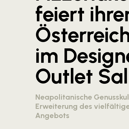
feiert ihre
Österreic
im Design
Outlet Sa
Neapolitanische Genusskult
Erweiterung des vielfälti
Angebots