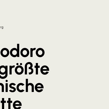
urg
odoro
tgrößte
nische
tte