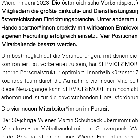
Wien, im Juni 2023_
Die österreichische Verbandspl
Mitgliedern die größte Einkaufs- und Dienstleistungso
österreichischen Einrichtungsbranche. Unter anderem un
Handelspartner*innen proaktiv mit wirksamen Employer
eigenen Recruiting erfolgreich einsetzt. Vier Position
Mitarbeitende besetzt werden.
Um bestmöglich auf die Veränderungen, mit denen die 
konfrontiert ist, vorbereitet zu sein, hat SERVICE&M
interne Personalstruktur optimiert. Innerhalb kürzester 
köpfiges Team durch die Aufnahme vier neuer Mitarbeit
diese Neuzugänge kann SERVICE&MORE nun noch aktiv
arbeiten und ist für die bevorstehenden Herausforder
Die vier neuen Mitarbeiter*innen im Portrait
Der 50-jährige Wiener Martin Schuhbeck übernimmt ab
Modulmanager Möbelhandel mit dem Schwerpunkt Wohne
in der Geschäftsführung eines Wiener Einrichtungshau