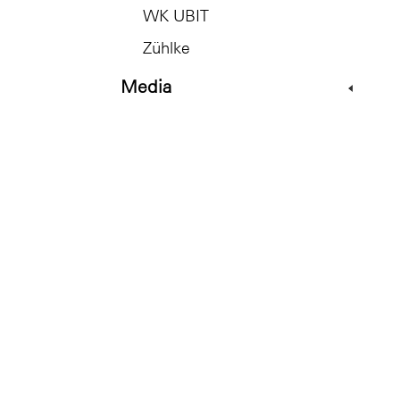
WK UBIT
Zühlke
Media