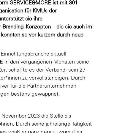
attform SERVICE&MORE
ist mit 301
rganisation für KMUs der
terstützt sie ihre
 Branding-Konzepten – die sie auch im
en konnten so vor kurzem durch neue
Einrichtungsbranche aktuell
ORE in den vergangenen Monaten seine
Zeit schaffte es der Verband, sein 27-
er*innen zu vervollständigen. Durch
er für die Partnerunternehmen
ungen bestens gewappnet.
 November 2023 die Stelle als
n. Durch seine jahrelange Tätigkeit
ses weiß er ganz genau, worauf es