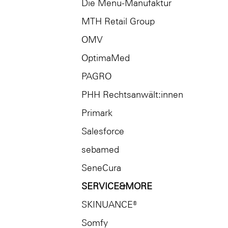
Die Menü-Manufaktur
MTH Retail Group
OMV
OptimaMed
PAGRO
PHH Rechtsanwält:innen
Primark
Salesforce
sebamed
SeneCura
SERVICE&MORE
SKINUANCE®
Somfy