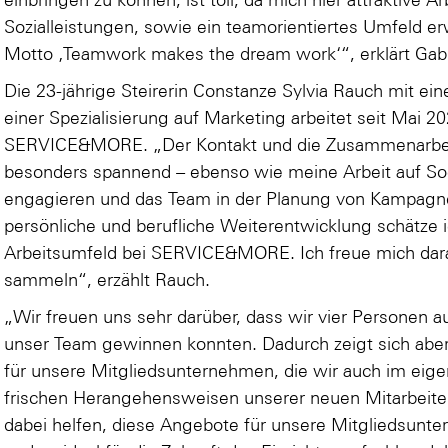
Sozialleistungen, sowie ein teamorientiertes Umfeld 
Motto ‚Teamwork makes the dream work‘“, erklärt Gabl
Die 23-jährige Steirerin Constanze Sylvia Rauch mit e
einer Spezialisierung auf Marketing arbeitet seit Mai 2
SERVICE&MORE. „Der Kontakt und die Zusammenarbeit 
besonders spannend – ebenso wie meine Arbeit auf Soc
engagieren und das Team in der Planung von Kampagne
persönliche und berufliche Weiterentwicklung schätz
Arbeitsumfeld bei SERVICE&MORE. Ich freue mich dara
sammeln“, erzählt Rauch.
„Wir freuen uns sehr darüber, dass wir vier Personen a
unser Team gewinnen konnten. Dadurch zeigt sich aber
für unsere Mitgliedsunternehmen, die wir auch im ei
frischen Herangehensweisen unserer neuen Mitarbeite
dabei helfen, diese Angebote für unsere Mitgliedsunt