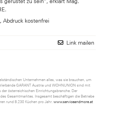
s gerüstet zu sein“, erklärt Mag.
RE.
, Abdruck kostenfrei
Link mailen
telständischen Unternehmen alles, was sie brauchen, um
euten Verbände GARANT Austria und WOHNUNION sind mit
 der österreichischen Einrichtungsbranche. Der
 des Gesamtmarktes. Insgesamt beschäftigen die Betriebe
ren rund 8.230 Küchen pro Jahr.
www.serviceandmore.at