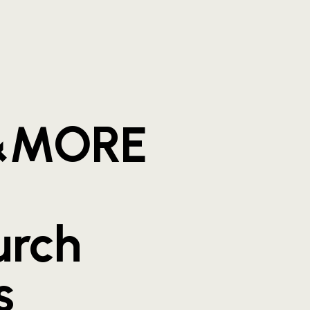
&MORE
urch
s