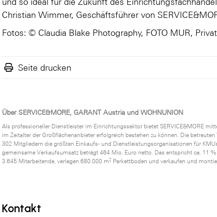
und so ideal für die Zukunft des Einrichtungsfachhandel
Christian Wimmer, Geschäftsführer von SERVICE&MO
Fotos: © Claudia Blake Photography, FOTO MUR, Privat
Seite drucken
Über SERVICE&MORE, GARANT Austria und WOHNUNION
Als professioneller Dienstleister im Einrichtungssektor bietet SERVICE&MORE mit
im Zeitalter der Großflächenanbieter erfolgreich bestehen zu können. Die betr
302 Mitgliedern die größten Einkaufs- und Dienstleistungsorganisationen für KMUs
gemeinsame Verkaufsumsatz beträgt 464 Mio. Euro netto. Das entspricht ca. 11 %
2
3.645 Mitarbeitende, verlegen 680.000 m
Parkettboden und verkaufen und montie
Kontakt