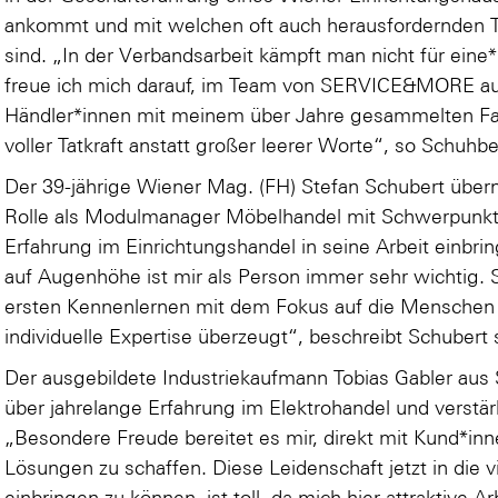
ankommt und mit welchen oft auch herausfordernden 
sind. „In der Verbandsarbeit kämpft man nicht für eine*
freue ich mich darauf, im Team von SERVICE&MORE auc
Händler*innen mit meinem über Jahre gesammelten Fac
voller Tatkraft anstatt großer leerer Worte“, so Schuhb
Der 39-jährige Wiener Mag. (FH) Stefan Schubert ü
Rolle als Modulmanager Möbelhandel mit Schwerpunkt 
Erfahrung im Einrichtungshandel in seine Arbeit einbri
auf Augenhöhe ist mir als Person immer sehr wichti
ersten Kennenlernen mit dem Fokus auf die Menschen 
individuelle Expertise überzeugt“, beschreibt Schubert 
Der ausgebildete Industriekaufmann Tobias Gabler aus S
über jahrelange Erfahrung im Elektrohandel und verstär
„Besondere Freude bereitet es mir, direkt mit Kund*inne
Lösungen zu schaffen. Diese Leidenschaft jetzt in die
einbringen zu können, ist toll, da mich hier attraktive