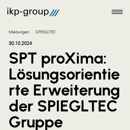
Meldungen
/
SPIEGLTEC
30.10.2024
SPT proXima:
Meldungen
Lösungsorientie
AKTUELLES
rte Erweiterung
ACO
ALEX Krems
der SPIEGLTEC
Amazon Web Services
Gruppe
Artweger
AustroCel Hallein