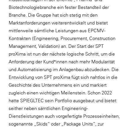
LAT Nitrogen
Biotechnologiebranche ein fester Bestandteil der
Libro
Branche. Die Gruppe hat sich stetig mit den
Marktanforderungen weiterentwickelt und bietet
Lidl Österreich
mittlerweile sämtliche Leistungen aus EPCMV-
Die Menü-Manufaktur
Kontrakten (Engineering, Procurement, Construction
MTH Retail Group
Management, Validation) an. Der Start der SPT
proXima ist nun der nächste logische Schritt, um die
OMV
Anforderung der Kund*innen nach mehr Modularität
OptimaMed
und Automatisierung im Anlagenbau abzudecken. Die
PAGRO
Entwicklung von SPT proXima fügt sich nahtlos in die
Geschichte des Unternehmens ein und markiert
PHH Rechtsanwält:innen
zugleich einen wichtigen Meilenstein. Schon 2022
Primark
hatte SPIEGLTEC sein Portfolio ausgebaut und bietet
Salesforce
seither neben sämtlichen Engineering-
Dienstleistungen auch vorgefertigte Prozesseinheiten,
sebamed
sogenannte „Skids“ oder „Package Units“, zur
SeneCura