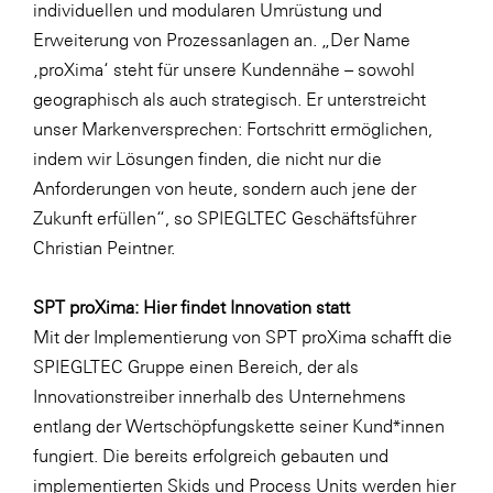
individuellen und modularen Umrüstung und
SERVICE&MORE
Erweiterung von Prozessanlagen an. „Der Name
‚proXima‘ steht für unsere Kundennähe – sowohl
SKINUANCE®
geographisch als auch strategisch. Er unterstreicht
Somfy
unser Markenversprechen: Fortschritt ermöglichen,
Sony DADC
indem wir Lösungen finden, die nicht nur die
Anforderungen von heute, sondern auch jene der
SPIEGLTEC
Zukunft erfüllen“, so SPIEGLTEC Geschäftsführer
STIHL Tirol
Christian Peintner.
Trend Micro
SPT proXima: Hier findet Innovation statt
TAG GmbH
Mit der Implementierung von SPT proXima schafft die
VALETTA
SPIEGLTEC Gruppe einen Bereich, der als
Verband Druck Medien Österreich
Innovationstreiber innerhalb des Unternehmens
entlang der Wertschöpfungskette seiner Kund*innen
Wirtschaftskammer Salzburg
fungiert. Die bereits erfolgreich gebauten und
WKS Fachgruppe Fahrzeughandel und
implementierten Skids und Process Units werden hier
Fahrzeugtechnik