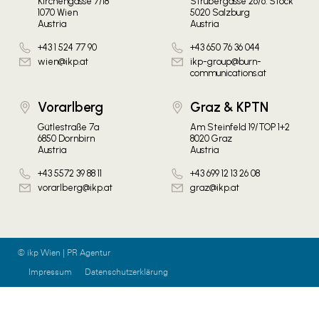
Kirchengasse 7/18
Strubergasse 26/6. Stock
1070 Wien
5020 Salzburg
Austria
Austria
+43 1 524 77 90
+43 650 76 36 044
wien@ikp.at
ikp-group@burn-
communications.at
Vorarlberg
Graz & KPTN
Gütlestraße 7a
Am Steinfeld 19/TOP 1+2
6850 Dornbirn
8020 Graz
Austria
Austria
+43 5572 39 88 11
+43 699 12 13 26 08
vorarlberg@ikp.at
graz@ikp.at
© ikp Wien | PR Agentur
Impressum
Datenschutzerklärung