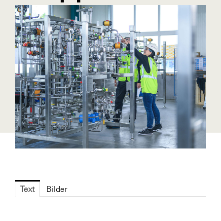
Blaguss
Bundesverband Sonnenschutztechnik
Cineplexx
Colmobil Austria
Controller Institut
Darbo
Designer Outlets Parndorf und Salzburg
DOMOFERM
Essity
EY
FG UBIT Salzburg
Text
Bilder
foodaffairs