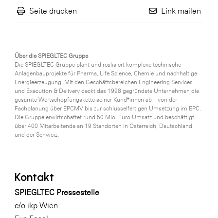
Seite drucken
Link mailen
Über die SPIEGLTEC Gruppe
Die SPIEGLTEC Gruppe plant und realisiert komplexe technische
Anlagenbauprojekte für Pharma, Life Science, Chemie und nachhaltige
Energieerzeugung. Mit den Geschäftsbereichen Engineering Services
und Execution & Delivery deckt das 1998 gegründete Unternehmen die
gesamte Wertschöpfungskette seiner Kund*innen ab – von der
Fachplanung über EPCMV bis zur schlüsselfertigen Umsetzung im EPC.
Die Gruppe erwirtschaftet rund 50 Mio. Euro Umsatz und beschäftigt
über 400 Mitarbeitende an 19 Standorten in Österreich, Deutschland
und der Schweiz.
Kontakt
SPIEGLTEC Pressestelle
c/o ikp Wien