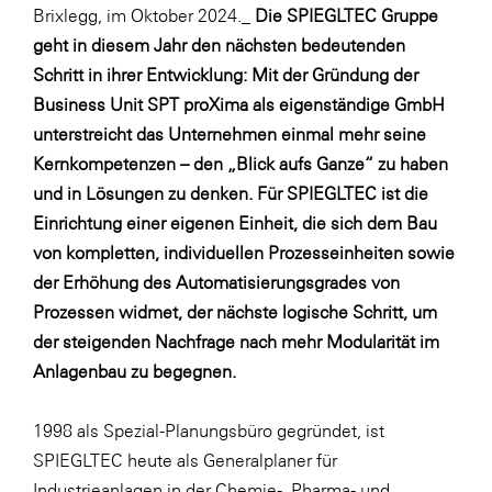
Fressnapf
Brixlegg, im Oktober 2024._
Die SPIEGLTEC Gruppe
geht in diesem Jahr den nächsten bedeutenden
FRoSTA
Schritt in ihrer Entwicklung: Mit der Gründung der
FV Energierohstoff & Kraftstoff
Business Unit SPT proXima als eigenständige GmbH
Gardena
unterstreicht das Unternehmen einmal mehr seine
Kernkompetenzen – den „Blick aufs Ganze“ zu haben
Gas Connect Austria
und in Lösungen zu denken. Für SPIEGLTEC ist die
GBV - Verband gemeinnütziger
Einrichtung einer eigenen Einheit, die sich dem Bau
Bauvereinigungen
von kompletten, individuellen Prozesseinheiten sowie
Getzner Werkstoffe
der Erhöhung des Automatisierungsgrades von
Heimat Österreich
Prozessen widmet, der nächste logische Schritt, um
der steigenden Nachfrage nach mehr Modularität im
ikp
Anlagenbau zu begegnen.
Johnson & Johnson
JELD-WEN DANA
1998 als Spezial-Planungsbüro gegründet, ist
SPIEGLTEC heute als Generalplaner für
kosaplaner
Industrieanlagen in der Chemie-, Pharma- und