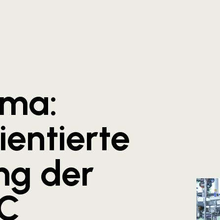
ima:
ientierte
ng der
EC