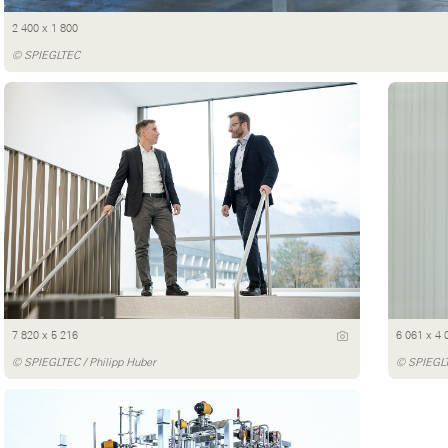
2 400 x 1 800
© SPIEGLTEC
7 820 x 5 216
6 061 x 4 
© SPIEGLTEC / Philipp Huber
© SPIEGLT