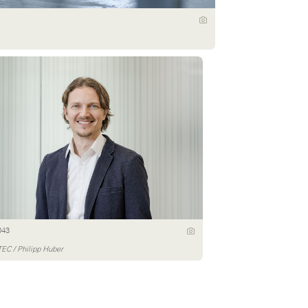
043
EC / Philipp Huber