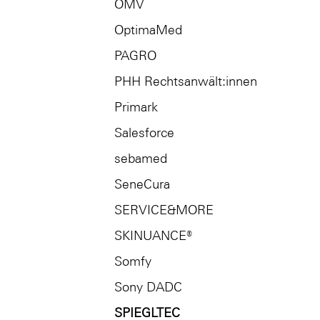
OMV
OptimaMed
PAGRO
PHH Rechtsanwält:innen
Primark
Salesforce
sebamed
SeneCura
SERVICE&MORE
SKINUANCE®
Somfy
Sony DADC
SPIEGLTEC