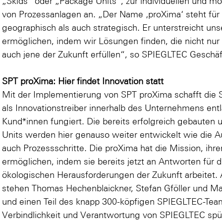
„Skids“ oder „Package Units“, zur individuellen und 
von Prozessanlagen an. „Der Name ‚proXima‘ steht fü
geographisch als auch strategisch. Er unterstreicht un
ermöglichen, indem wir Lösungen finden, die nicht nu
auch jene der Zukunft erfüllen“, so SPIEGLTEC Geschäft
SPT proXima: Hier findet Innovation statt
Mit der Implementierung von SPT proXima schafft die
als Innovationstreiber innerhalb des Unternehmens en
Kund*innen fungiert. Die bereits erfolgreich gebauten
Units werden hier genauso weiter entwickelt wie die 
auch Prozessschritte. Die proXima hat die Mission, ihre
ermöglichen, indem sie bereits jetzt an Antworten für
ökologischen Herausforderungen der Zukunft arbeitet.
stehen Thomas Hechenblaickner, Stefan Gföller und Mar
und einen Teil des knapp 300-köpfigen SPIEGLTEC-Team
Verbindlichkeit und Verantwortung von SPIEGLTEC spü