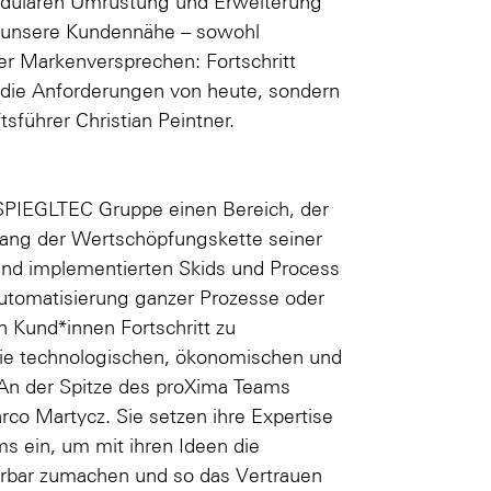
modularen Umrüstung und Erweiterung
r unsere Kundennähe – sowohl
ser Markenversprechen: Fortschritt
r die Anforderungen von heute, sondern
sführer Christian Peintner.
 SPIEGLTEC Gruppe einen Bereich, der
tlang der Wertschöpfungskette seiner
 und implementierten Skids und Process
Automatisierung ganzer Prozesse oder
n Kund*innen Fortschritt zu
 die technologischen, ökonomischen und
 An der Spitze des proXima Teams
co Martycz. Sie setzen ihre Expertise
s ein, um mit ihren Ideen die
rbar zumachen und so das Vertrauen