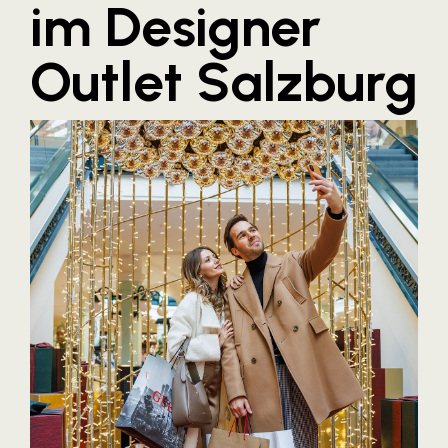
im Designer
Blaguss
Outlet Salzburg
Bundesverband Sonnenschutztechnik
Cineplexx
Colmobil Austria
Controller Institut
Darbo
Designer Outlets Parndorf und Salzburg
DOMOFERM
Essity
EY
FG UBIT Salzburg
foodaffairs