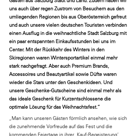
Gästen aus Salzburg Stadt und Land. Zudem haben wir
LAT Nitrogen
uns auch über regen Zustrom von Besuchern aus den
Libro
umliegenden Regionen bis aus Oberösterreich gefreut
und auch unsere vielen deutschen Touristen verbinden
Lidl Österreich
einen Ausflug in die weihnachtliche Stadt Salzburg mit
Die Menü-Manufaktur
ein paar entspannten Einkaufsstunden bei uns im
MTH Retail Group
Center. Mit der Rückkehr des Winters in den
Skiregionen waren Wintersportartikel einmal mehr
OMV
stark nachgefragt. Aber auch Premium Brands,
OptimaMed
Accessoires und Beautyartikel sowie Düfte waren
PAGRO
wieder die Stars unter den Geschenkideen. Und
unsere Geschenke-Gutscheine sind einmal mehr als
PHH Rechtsanwält:innen
das ideale Geschenk für Kurzentschlossene die
Primark
optimale Lösung für das Weihnachtsfest.“
Salesforce
„Man kann unseren Gästen förmlich ansehen, wie sich
sebamed
die zunehmende Vorfreude auf das Fest und die
SeneCura
kommenden Feiertage in ihrer ‚Kauf-Begeisterung‘