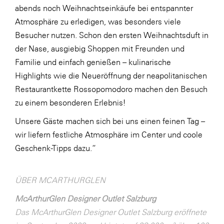
abends noch Weihnachtseinkäufe bei entspannter
WKS Fachgruppe Finanzdienstleister
Atmosphäre zu erledigen, was besonders viele
Besucher nutzen. Schon den ersten Weihnachtsduft in
WK UBIT
der Nase, ausgiebig Shoppen mit Freunden und
Zühlke
Familie und einfach genießen – kulinarische
Media
Highlights wie die Neueröffnung der neapolitanischen
Restaurantkette Rossopomodoro machen den Besuch
zu einem besonderen Erlebnis!
Unsere Gäste machen sich bei uns einen feinen Tag –
wir liefern festliche Atmosphäre im Center und coole
Geschenk-Tipps dazu.“
ÜBER MCARTHURGLEN
McArthurGlen Designer Outlet Salzburg
Das McArthurGlen Designer Outlet Salzburg eröffnete