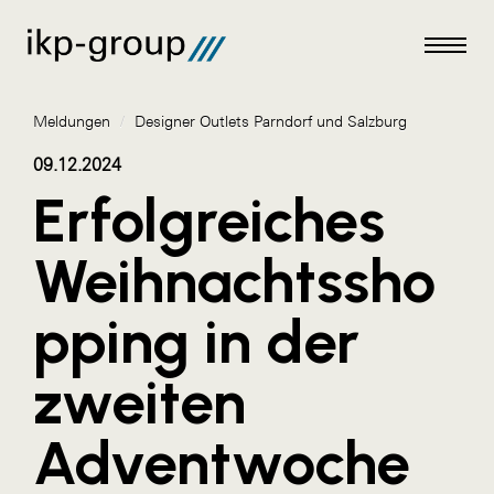
Meldungen
/
Designer Outlets Parndorf und Salzburg
09.12.2024
Erfolgreiches
Meldungen
Weihnachtssho
AKTUELLES
pping in der
ACO
ALEX Krems
zweiten
Amazon Web Services
Adventwoche
Artweger
AustroCel Hallein