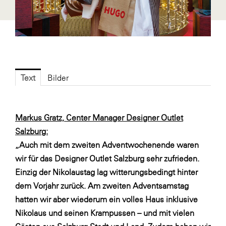
Fressnapf
FRoSTA
FV Energierohstoff & Kraftstoff
Gardena
Gas Connect Austria
Text
Bilder
GBV - Verband gemeinnütziger
Bauvereinigungen
Markus Gratz, Center Manager Designer Outlet
Getzner Werkstoffe
Salzburg:
Heimat Österreich
„Auch mit dem zweiten Adventwochenende waren
wir für das Designer Outlet Salzburg sehr zufrieden.
ikp
Einzig der Nikolaustag lag witterungsbedingt hinter
Johnson & Johnson
dem Vorjahr zurück. Am zweiten Adventsamstag
JELD-WEN DANA
hatten wir aber wiederum ein volles Haus inklusive
Nikolaus und seinen Krampussen – und mit vielen
kosaplaner