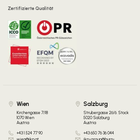
Zertifizierte Qualität
Wien
Salzburg
Kirchengasse 7/18
Strubergasse 26/6. Stock
1070 Wien
5020 Salzburg
Austria
Austria
+43 1 524 77 90
+43 650 76 36 044
wien@ikp.at
ikp-group@burn-