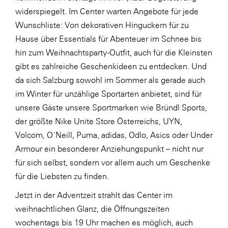
widerspiegelt. Im Center warten Angebote für jede
SERVICE&MORE
Wunschliste: Von dekorativen Hinguckern für zu
SKINUANCE®
Hause über Essentials für Abenteuer im Schnee bis
Somfy
hin zum Weihnachtsparty-Outfit, auch für die Kleinsten
gibt es zahlreiche Geschenkideen zu entdecken. Und
Sony DADC
da sich Salzburg sowohl im Sommer als gerade auch
SPIEGLTEC
im Winter für unzählige Sportarten anbietet, sind für
STIHL Tirol
unsere Gäste unsere Sportmarken wie Bründl Sports,
der größte Nike Unite Store Österreichs, UYN,
Trend Micro
Volcom, O´Neill, Puma, adidas, Odlo, Asics oder Under
TAG GmbH
Armour ein besonderer Anziehungspunkt – nicht nur
VALETTA
für sich selbst, sondern vor allem auch um Geschenke
für die Liebsten zu finden.
Verband Druck Medien Österreich
Jetzt in der Adventzeit strahlt das Center im
Wirtschaftskammer Salzburg
weihnachtlichen Glanz, die Öffnungszeiten
WKS Fachgruppe Fahrzeughandel und
wochentags bis 19 Uhr machen es möglich, auch
Fahrzeugtechnik