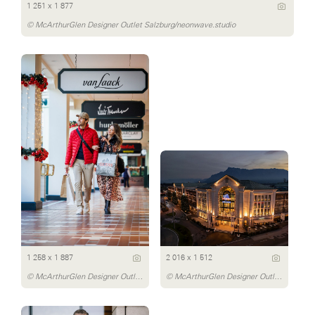
1 251 x 1 877
© McArthurGlen Designer Outlet Salzburg/neonwave.studio
1 258 x 1 887
2 016 x 1 512
© McArthurGlen Designer Outlet Salzburg/neonwave.studio
© McArthurGlen Designer Outlet Salzburg/neonwave.studio