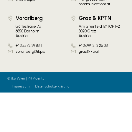
communications.at
Vorarlberg
Graz & KPTN
Gütlestraße 7a
Am Steinfeld 19/TOP 1+2
6850 Dornbirn
8020 Graz
Austria
Austria
+43 5572 39 88 11
+43 699 12 13 26 08
vorarlberg@ikp.at
graz@ikp.at
© ikp Wien | PR Agentur
Impressum
Datenschutzerklärung