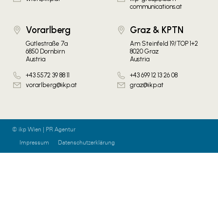
communications.at
Vorarlberg
Graz & KPTN
Gütlestraße 7a
Am Steinfeld 19/TOP 1+2
6850 Dornbirn
8020 Graz
Austria
Austria
+43 5572 39 88 11
+43 699 12 13 26 08
vorarlberg@ikp.at
graz@ikp.at
© ikp Wien | PR Agentur
Impressum
Datenschutzerklärung