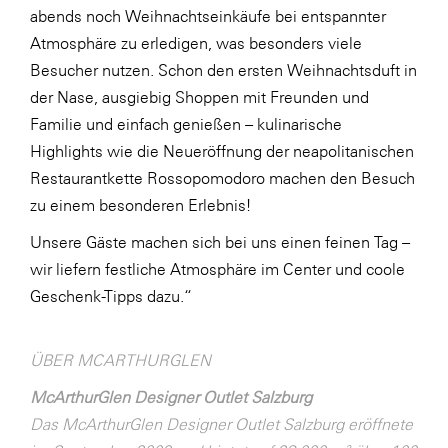
abends noch Weihnachtseinkäufe bei entspannter
WKS Fachgruppe Finanzdienstleister
Atmosphäre zu erledigen, was besonders viele
Besucher nutzen. Schon den ersten Weihnachtsduft in
WK UBIT
der Nase, ausgiebig Shoppen mit Freunden und
Zühlke
Familie und einfach genießen – kulinarische
Media
Highlights wie die Neueröffnung der neapolitanischen
Restaurantkette Rossopomodoro machen den Besuch
zu einem besonderen Erlebnis!
Unsere Gäste machen sich bei uns einen feinen Tag –
wir liefern festliche Atmosphäre im Center und coole
Geschenk-Tipps dazu.“
ÜBER MCARTHURGLEN
McArthurGlen Designer Outlet Salzburg
Das McArthurGlen Designer Outlet Salzburg eröffnete