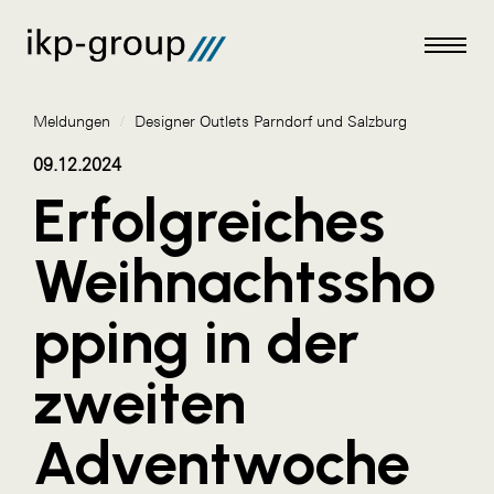
Meldungen
/
Designer Outlets Parndorf und Salzburg
09.12.2024
Erfolgreiches
Meldungen
Weihnachtssho
AKTUELLES
pping in der
ACO
ALEX Krems
zweiten
Amazon Web Services
Adventwoche
Artweger
AustroCel Hallein