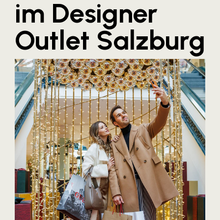
im Designer
Blaguss
Outlet Salzburg
Bundesverband Sonnenschutztechnik
Cineplexx
Colmobil Austria
Controller Institut
Darbo
Designer Outlets Parndorf und Salzburg
DOMOFERM
Essity
EY
FG UBIT Salzburg
foodaffairs