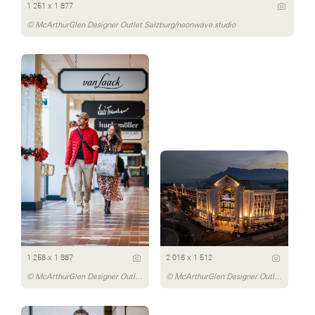
1 251 x 1 877
© McArthurGlen Designer Outlet Salzburg/neonwave.studio
1 258 x 1 887
2 016 x 1 512
© McArthurGlen Designer Outlet Salzburg/neonwave.studio
© McArthurGlen Designer Outlet Salzburg/neonwave.studio