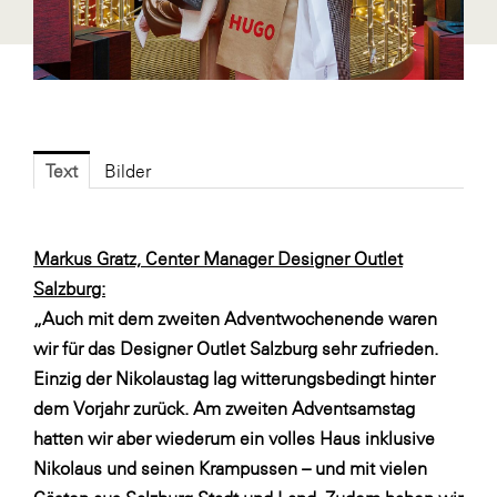
Fressnapf
FRoSTA
FV Energierohstoff & Kraftstoff
Gardena
Gas Connect Austria
Text
Bilder
GBV - Verband gemeinnütziger
Bauvereinigungen
Markus Gratz, Center Manager Designer Outlet
Getzner Werkstoffe
Salzburg:
Heimat Österreich
„Auch mit dem zweiten Adventwochenende waren
wir für das Designer Outlet Salzburg sehr zufrieden.
ikp
Einzig der Nikolaustag lag witterungsbedingt hinter
Johnson & Johnson
dem Vorjahr zurück. Am zweiten Adventsamstag
JELD-WEN DANA
hatten wir aber wiederum ein volles Haus inklusive
Nikolaus und seinen Krampussen – und mit vielen
kosaplaner