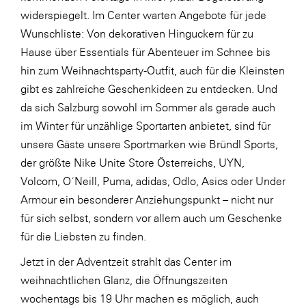
widerspiegelt. Im Center warten Angebote für jede
SERVICE&MORE
Wunschliste: Von dekorativen Hinguckern für zu
SKINUANCE®
Hause über Essentials für Abenteuer im Schnee bis
Somfy
hin zum Weihnachtsparty-Outfit, auch für die Kleinsten
gibt es zahlreiche Geschenkideen zu entdecken. Und
Sony DADC
da sich Salzburg sowohl im Sommer als gerade auch
SPIEGLTEC
im Winter für unzählige Sportarten anbietet, sind für
STIHL Tirol
unsere Gäste unsere Sportmarken wie Bründl Sports,
der größte Nike Unite Store Österreichs, UYN,
Trend Micro
Volcom, O´Neill, Puma, adidas, Odlo, Asics oder Under
TAG GmbH
Armour ein besonderer Anziehungspunkt – nicht nur
VALETTA
für sich selbst, sondern vor allem auch um Geschenke
für die Liebsten zu finden.
Verband Druck Medien Österreich
Jetzt in der Adventzeit strahlt das Center im
Wirtschaftskammer Salzburg
weihnachtlichen Glanz, die Öffnungszeiten
WKS Fachgruppe Fahrzeughandel und
wochentags bis 19 Uhr machen es möglich, auch
Fahrzeugtechnik