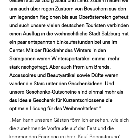
Gästen aus Salzburg Stadt und Land. Zudem haben wir
LAT Nitrogen
uns auch über regen Zustrom von Besuchern aus den
Libro
umliegenden Regionen bis aus Oberösterreich gefreut
und auch unsere vielen deutschen Touristen verbinden
Lidl Österreich
einen Ausflug in die weihnachtliche Stadt Salzburg mit
Die Menü-Manufaktur
ein paar entspannten Einkaufsstunden bei uns im
MTH Retail Group
Center. Mit der Rückkehr des Winters in den
Skiregionen waren Wintersportartikel einmal mehr
OMV
stark nachgefragt. Aber auch Premium Brands,
OptimaMed
Accessoires und Beautyartikel sowie Düfte waren
PAGRO
wieder die Stars unter den Geschenkideen. Und
unsere Geschenke-Gutscheine sind einmal mehr als
PHH Rechtsanwält:innen
das ideale Geschenk für Kurzentschlossene die
Primark
optimale Lösung für das Weihnachtsfest.“
Salesforce
„Man kann unseren Gästen förmlich ansehen, wie sich
sebamed
die zunehmende Vorfreude auf das Fest und die
SeneCura
kommenden Feiertage in ihrer ‚Kauf-Begeisterung‘