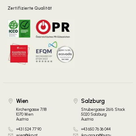
Zertifizierte Qualität
Wien
Salzburg
Kirchengasse 7/18
Strubergasse 26/6. Stock
1070 Wien
5020 Salzburg
Austria
Austria
+43 1 524 77 90
+43 650 76 36 044
wien@ikp.at
ikp-group@burn-