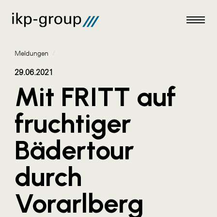
Meldungen
/
29.06.2021
Mit FRITT auf
Meldungen
fruchtiger
AKTUELLES
Bädertour
ACO
ALEX Krems
durch
Amazon Web Services
Vorarlberg
Artweger
AustroCel Hallein