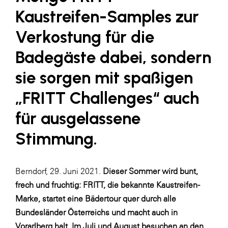
LAT Nitrogen
Kaustreifen-Samples zur
Libro
Verkostung für die
Lidl Österreich
Badegäste dabei, sondern
Die Menü-Manufaktur
sie sorgen mit spaßigen
MTH Retail Group
„FRITT Challenges“ auch
OMV
für ausgelassene
OptimaMed
Stimmung.
PAGRO
PHH Rechtsanwält:innen
Primark
Berndorf, 29. Juni 2021.
Dieser Sommer wird bunt,
frech und fruchtig: FRITT, die bekannte Kaustreifen-
Salesforce
Marke, startet eine Bädertour quer durch alle
sebamed
Bundesländer Österreichs und macht auch in
SeneCura
Vorarlberg halt. Im Juli und August besuchen an den