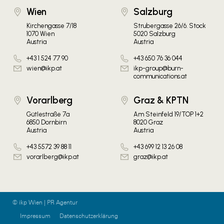
Wien
Salzburg
Kirchengasse 7/18
Strubergasse 26/6. Stock
1070 Wien
5020 Salzburg
Austria
Austria
+43 1 524 77 90
+43 650 76 36 044
wien@ikp.at
ikp-group@burn-
communications.at
Vorarlberg
Graz & KPTN
Gütlestraße 7a
Am Steinfeld 19/TOP 1+2
6850 Dornbirn
8020 Graz
Austria
Austria
+43 5572 39 88 11
+43 699 12 13 26 08
vorarlberg@ikp.at
graz@ikp.at
© ikp Wien | PR Agentur
Impressum
Datenschutzerklärung