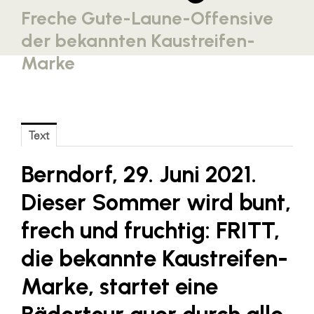
Freche Gute-Laune-Offensive
Blaguss
der bekannten Kaustreifen-
Bundesverband Sonnenschutztechnik
Marke
Cineplexx
Colmobil Austria
Controller Institut
Text
Darbo
Berndorf, 29. Juni 2021.
Designer Outlets Parndorf und Salzburg
DOMOFERM
Dieser Sommer wird bunt,
Essity
frech und fruchtig: FRITT,
EY
die bekannte Kaustreifen-
FG UBIT Salzburg
Marke, startet eine
foodaffairs