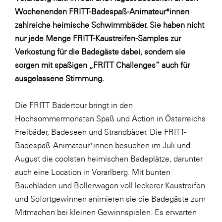
Wochenenden FRITT-Badespaß-Animateur*innen
SERVICE&MORE
zahlreiche heimische Schwimmbäder. Sie haben nicht
SKINUANCE®
nur jede Menge FRITT-Kaustreifen-Samples zur
Somfy
Verkostung für die Badegäste dabei, sondern sie
sorgen mit spaßigen „FRITT Challenges“ auch für
Sony DADC
ausgelassene Stimmung.
SPIEGLTEC
STIHL Tirol
Die FRITT Bädertour bringt in den
Hochsommermonaten Spaß und Action in Österreichs
Trend Micro
Freibäder, Badeseen und Strandbäder. Die FRITT-
TAG GmbH
Badespaß-Animateur*innen besuchen im Juli und
VALETTA
August die coolsten heimischen Badeplätze, darunter
auch eine Location in Vorarlberg. Mit bunten
Verband Druck Medien Österreich
Bauchläden und Bollerwagen voll leckerer Kaustreifen
Wirtschaftskammer Salzburg
und Sofortgewinnen animieren sie die Badegäste zum
WKS Fachgruppe Fahrzeughandel und
Mitmachen bei kleinen Gewinnspielen. Es erwarten
Fahrzeugtechnik