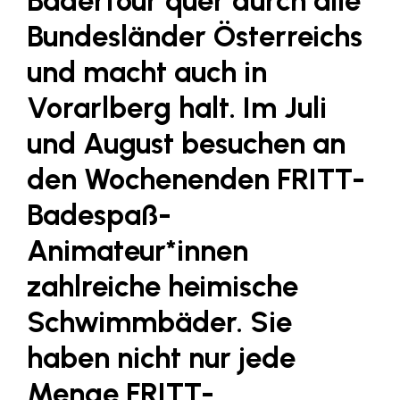
Bädertour quer durch alle
Fressnapf
Bundesländer Österreichs
FRoSTA
und macht auch in
FV Energierohstoff & Kraftstoff
Vorarlberg halt. Im Juli
Gardena
und August besuchen an
Gas Connect Austria
GBV - Verband gemeinnütziger
den Wochenenden FRITT-
Bauvereinigungen
Badespaß-
Getzner Werkstoffe
Animateur*innen
Heimat Österreich
zahlreiche heimische
ikp
Schwimmbäder. Sie
Johnson & Johnson
JELD-WEN DANA
haben nicht nur jede
kosaplaner
Menge FRITT-