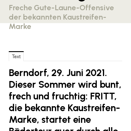
Freche Gute-Laune-Offensive
Blaguss
der bekannten Kaustreifen-
Bundesverband Sonnenschutztechnik
Marke
Cineplexx
Colmobil Austria
Controller Institut
Text
Darbo
Berndorf, 29. Juni 2021.
Designer Outlets Parndorf und Salzburg
DOMOFERM
Dieser Sommer wird bunt,
Essity
frech und fruchtig: FRITT,
EY
die bekannte Kaustreifen-
FG UBIT Salzburg
Marke, startet eine
foodaffairs