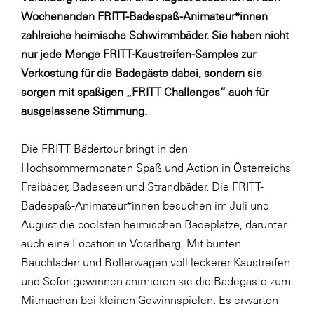
Wochenenden FRITT-Badespaß-Animateur*innen
SERVICE&MORE
zahlreiche heimische Schwimmbäder. Sie haben nicht
SKINUANCE®
nur jede Menge FRITT-Kaustreifen-Samples zur
Somfy
Verkostung für die Badegäste dabei, sondern sie
sorgen mit spaßigen „FRITT Challenges“ auch für
Sony DADC
ausgelassene Stimmung.
SPIEGLTEC
STIHL Tirol
Die FRITT Bädertour bringt in den
Hochsommermonaten Spaß und Action in Österreichs
Trend Micro
Freibäder, Badeseen und Strandbäder. Die FRITT-
TAG GmbH
Badespaß-Animateur*innen besuchen im Juli und
VALETTA
August die coolsten heimischen Badeplätze, darunter
auch eine Location in Vorarlberg. Mit bunten
Verband Druck Medien Österreich
Bauchläden und Bollerwagen voll leckerer Kaustreifen
Wirtschaftskammer Salzburg
und Sofortgewinnen animieren sie die Badegäste zum
WKS Fachgruppe Fahrzeughandel und
Mitmachen bei kleinen Gewinnspielen. Es erwarten
Fahrzeugtechnik