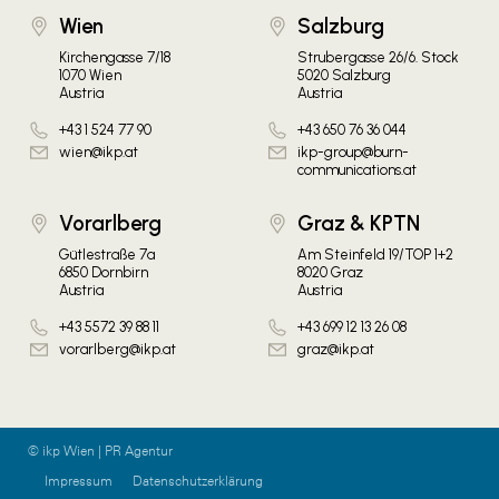
Wien
Salzburg
Kirchengasse 7/18
Strubergasse 26/6. Stock
1070 Wien
5020 Salzburg
Austria
Austria
+43 1 524 77 90
+43 650 76 36 044
wien@ikp.at
ikp-group@burn-
communications.at
Vorarlberg
Graz & KPTN
Gütlestraße 7a
Am Steinfeld 19/TOP 1+2
6850 Dornbirn
8020 Graz
Austria
Austria
+43 5572 39 88 11
+43 699 12 13 26 08
vorarlberg@ikp.at
graz@ikp.at
© ikp Wien | PR Agentur
Impressum
Datenschutzerklärung