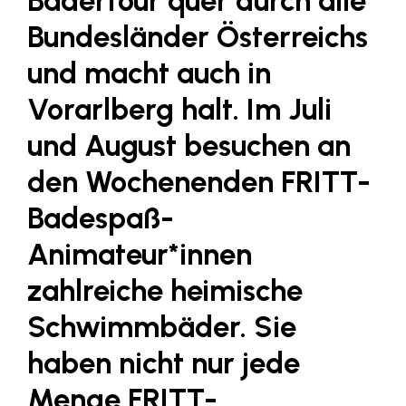
Bädertour quer durch alle
Fressnapf
Bundesländer Österreichs
FRoSTA
und macht auch in
FV Energierohstoff & Kraftstoff
Vorarlberg halt. Im Juli
Gardena
und August besuchen an
Gas Connect Austria
GBV - Verband gemeinnütziger
den Wochenenden FRITT-
Bauvereinigungen
Badespaß-
Getzner Werkstoffe
Animateur*innen
Heimat Österreich
zahlreiche heimische
ikp
Schwimmbäder. Sie
Johnson & Johnson
JELD-WEN DANA
haben nicht nur jede
kosaplaner
Menge FRITT-