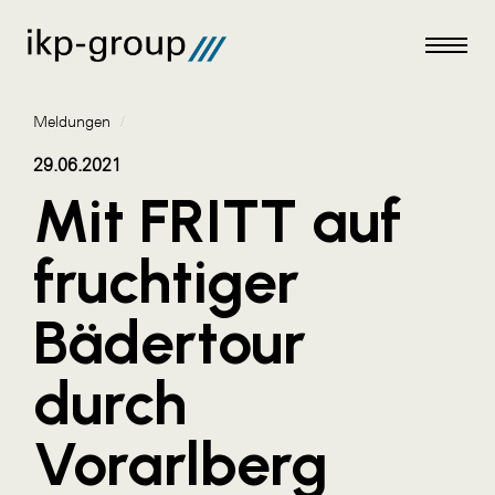
Meldungen
/
29.06.2021
Mit FRITT auf
Meldungen
fruchtiger
AKTUELLES
Bädertour
ACO
ALEX Krems
durch
Amazon Web Services
Vorarlberg
Artweger
AustroCel Hallein