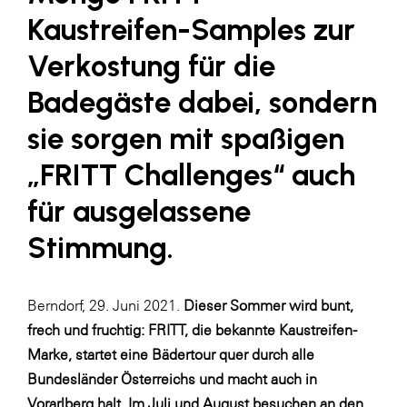
LAT Nitrogen
Kaustreifen-Samples zur
Libro
Verkostung für die
Lidl Österreich
Badegäste dabei, sondern
Die Menü-Manufaktur
sie sorgen mit spaßigen
MTH Retail Group
„FRITT Challenges“ auch
OMV
für ausgelassene
OptimaMed
Stimmung.
PAGRO
PHH Rechtsanwält:innen
Primark
Berndorf, 29. Juni 2021.
Dieser Sommer wird bunt,
frech und fruchtig: FRITT, die bekannte Kaustreifen-
Salesforce
Marke, startet eine Bädertour quer durch alle
sebamed
Bundesländer Österreichs und macht auch in
SeneCura
Vorarlberg halt. Im Juli und August besuchen an den