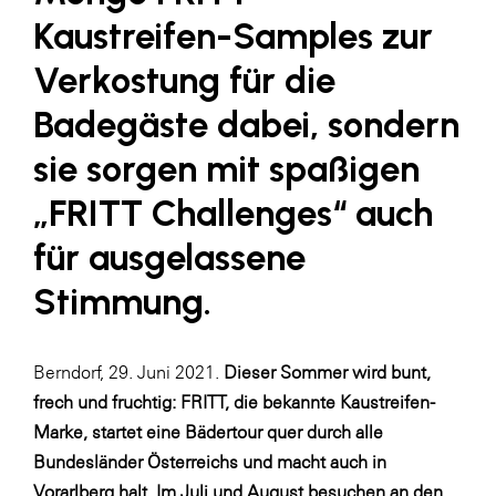
LAT Nitrogen
Kaustreifen-Samples zur
Libro
Verkostung für die
Lidl Österreich
Badegäste dabei, sondern
Die Menü-Manufaktur
sie sorgen mit spaßigen
MTH Retail Group
„FRITT Challenges“ auch
OMV
für ausgelassene
OptimaMed
Stimmung.
PAGRO
PHH Rechtsanwält:innen
Primark
Berndorf, 29. Juni 2021.
Dieser Sommer wird bunt,
frech und fruchtig: FRITT, die bekannte Kaustreifen-
Salesforce
Marke, startet eine Bädertour quer durch alle
sebamed
Bundesländer Österreichs und macht auch in
SeneCura
Vorarlberg halt. Im Juli und August besuchen an den