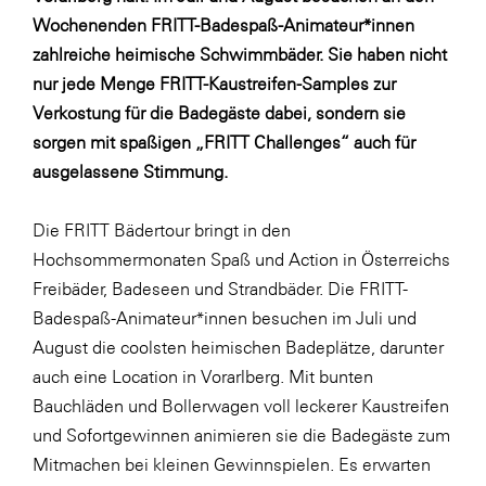
Wochenenden FRITT-Badespaß-Animateur*innen
SERVICE&MORE
zahlreiche heimische Schwimmbäder. Sie haben nicht
SKINUANCE®
nur jede Menge FRITT-Kaustreifen-Samples zur
Somfy
Verkostung für die Badegäste dabei, sondern sie
sorgen mit spaßigen „FRITT Challenges“ auch für
Sony DADC
ausgelassene Stimmung.
SPIEGLTEC
STIHL Tirol
Die FRITT Bädertour bringt in den
Hochsommermonaten Spaß und Action in Österreichs
Trend Micro
Freibäder, Badeseen und Strandbäder. Die FRITT-
TAG GmbH
Badespaß-Animateur*innen besuchen im Juli und
VALETTA
August die coolsten heimischen Badeplätze, darunter
auch eine Location in Vorarlberg. Mit bunten
Verband Druck Medien Österreich
Bauchläden und Bollerwagen voll leckerer Kaustreifen
Wirtschaftskammer Salzburg
und Sofortgewinnen animieren sie die Badegäste zum
WKS Fachgruppe Fahrzeughandel und
Mitmachen bei kleinen Gewinnspielen. Es erwarten
Fahrzeugtechnik