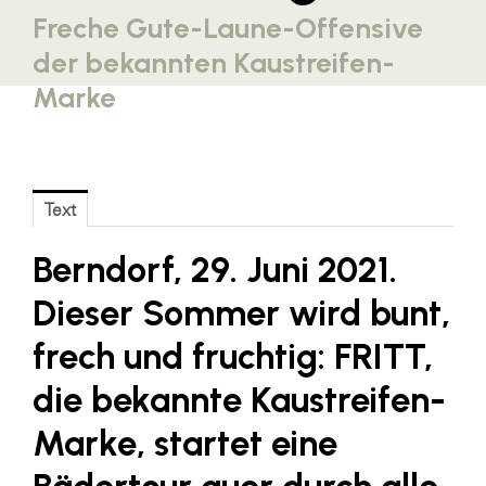
Freche Gute-Laune-Offensive
Blaguss
der bekannten Kaustreifen-
Bundesverband Sonnenschutztechnik
Marke
Cineplexx
Colmobil Austria
Controller Institut
Text
Darbo
Berndorf, 29. Juni 2021.
Designer Outlets Parndorf und Salzburg
DOMOFERM
Dieser Sommer wird bunt,
Essity
frech und fruchtig: FRITT,
EY
die bekannte Kaustreifen-
FG UBIT Salzburg
Marke, startet eine
foodaffairs