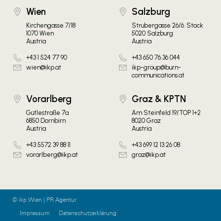
Wien
Salzburg
Kirchengasse 7/18
Strubergasse 26/6. Stock
1070 Wien
5020 Salzburg
Austria
Austria
+43 1 524 77 90
+43 650 76 36 044
wien@ikp.at
ikp-group@burn-
communications.at
Vorarlberg
Graz & KPTN
Gütlestraße 7a
Am Steinfeld 19/TOP 1+2
6850 Dornbirn
8020 Graz
Austria
Austria
+43 5572 39 88 11
+43 699 12 13 26 08
vorarlberg@ikp.at
graz@ikp.at
© ikp Wien | PR Agentur
Impressum
Datenschutzerklärung