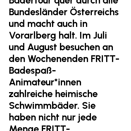
Bädertour quer durch alle
Fressnapf
Bundesländer Österreichs
FRoSTA
und macht auch in
FV Energierohstoff & Kraftstoff
Vorarlberg halt. Im Juli
Gardena
und August besuchen an
Gas Connect Austria
GBV - Verband gemeinnütziger
den Wochenenden FRITT-
Bauvereinigungen
Badespaß-
Getzner Werkstoffe
Animateur*innen
Heimat Österreich
zahlreiche heimische
ikp
Schwimmbäder. Sie
Johnson & Johnson
JELD-WEN DANA
haben nicht nur jede
kosaplaner
Menge FRITT-