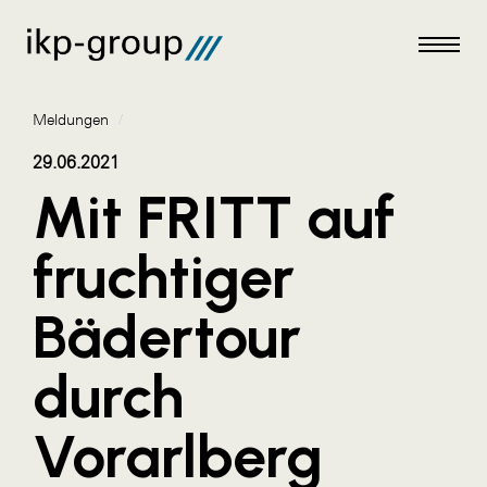
Meldungen
/
29.06.2021
Mit FRITT auf
Meldungen
fruchtiger
AKTUELLES
Bädertour
ACO
ALEX Krems
durch
Amazon Web Services
Vorarlberg
Artweger
AustroCel Hallein