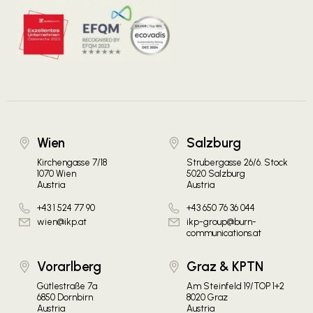
Wien
Salzburg
Kirchengasse 7/18
Strubergasse 26/6. Stock
1070 Wien
5020 Salzburg
Austria
Austria
+43 1 524 77 90
+43 650 76 36 044
wien@ikp.at
ikp-group@burn-
communications.at
Vorarlberg
Graz & KPTN
Gütlestraße 7a
Am Steinfeld 19/TOP 1+2
6850 Dornbirn
8020 Graz
Austria
Austria