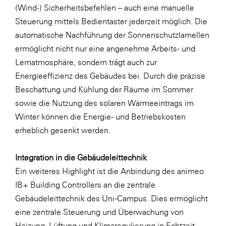
(Wind-) Sicherheitsbefehlen – auch eine manuelle
WKS Fachgruppe Finanzdienstleister
Steuerung mittels Bedientaster jederzeit möglich. Die
automatische Nachführung der Sonnenschutzlamellen
WK UBIT
ermöglicht nicht nur eine angenehme Arbeits- und
Zühlke
Lernatmosphäre, sondern trägt auch zur
Media
Energieeffizienz des Gebäudes bei. Durch die präzise
Beschattung und Kühlung der Räume im Sommer
sowie die Nutzung des solaren Wärmeeintrags im
Winter können die Energie- und Betriebskosten
erheblich gesenkt werden.
Integration in die Gebäudeleittechnik
Ein weiteres Highlight ist die Anbindung des animeo
IB+ Building Controllers an die zentrale
Gebäudeleittechnik des Uni-Campus. Dies ermöglicht
eine zentrale Steuerung und Überwachung von
Heizung, Lüftung und Klimaregulierung in Echtzeit.