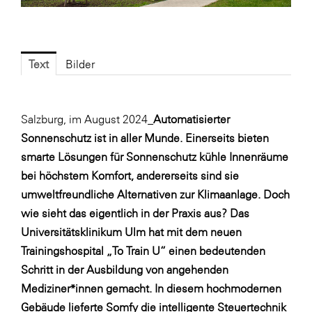
Fressnapf
FRoSTA
FV Energierohstoff & Kraftstoff
Text
Bilder
Gardena
Gas Connect Austria
Salzburg, im August 2024_
Automatisierter
GBV - Verband gemeinnütziger
Sonnenschutz ist in aller Munde. Einerseits bieten
Bauvereinigungen
smarte Lösungen für Sonnenschutz kühle Innenräume
Getzner Werkstoffe
bei höchstem Komfort, andererseits sind sie
Heimat Österreich
umweltfreundliche Alternativen zur Klimaanlage. Doch
wie sieht das eigentlich in der Praxis aus? Das
ikp
Universitätsklinikum Ulm hat mit dem neuen
Johnson & Johnson
Trainingshospital „To Train U“ einen bedeutenden
JELD-WEN DANA
Schritt in der Ausbildung von angehenden
Mediziner*innen gemacht. In diesem hochmodernen
kosaplaner
Gebäude lieferte Somfy die intelligente Steuertechnik