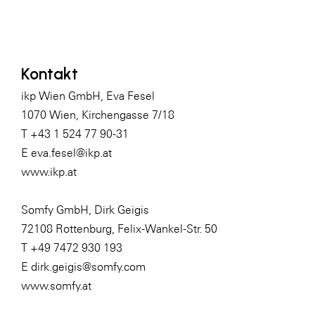
Kontakt
ikp Wien GmbH, Eva Fesel
1070 Wien, Kirchengasse 7/18
T +43 1 524 77 90-31
E
eva.fesel@ikp.at
www.ikp.at
Somfy GmbH, Dirk Geigis
72108 Rottenburg, Felix-Wankel-Str. 50
T +49 7472 930 193
E
dirk.geigis@somfy.com
www.somfy.at