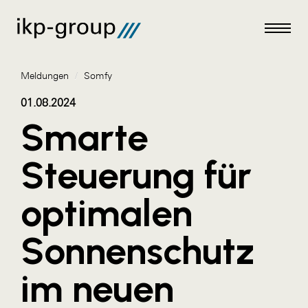
Meldungen
/
Somfy
01.08.2024
Smarte
Meldungen
Steuerung für
AKTUELLES
optimalen
ACO
ALEX Krems
Sonnenschutz
Amazon Web Services
im neuen
Artweger
AustroCel Hallein