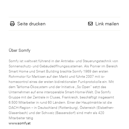
Seite drucken
Link mailen
Über Somfy
Somfy ist weltweit führend in der Antriebs- und Steuerungstechnik von
Sonnenschutz- und Gebäudeöffnungssystemen. Als Pionier im Bereich
Smart Home und Smart Building brachte Somfy 1969 den ersten
Rohrmotor für Markisen auf den Markt und führte 2007 mit io-
homecontrol eines der ersten bidirektionalen Funkprotokolle ein. Mit
dem TaHoma-Ökosystem und der Initiative „So Open“ setzt das
Unternehmen auf eine interoperable Smart-Home-Welt. Die Somfy
Gruppe mit der Zentrale in Cluses, Frankreich, beschäftigt insgesamt
6.500 Mitarbeiter in rund 60 Ländern. Einer der Hauptmärkte ist die
DACH-Region – in Deutschland (Rottenburg), Österreich (Elsbethen-
Glasenbach) und der Schweiz (Bassersdorf) sind mehr als 420
Mitarbeiter tätig
www.somfy.at