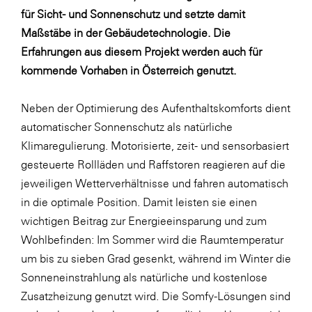
LAT Nitrogen
für Sicht- und Sonnenschutz und setzte damit
Libro
Maßstäbe in der Gebäudetechnologie. Die
Erfahrungen aus diesem Projekt werden auch für
Lidl Österreich
kommende Vorhaben in Österreich genutzt.
Die Menü-Manufaktur
MTH Retail Group
Neben der Optimierung des Aufenthaltskomforts dient
automatischer Sonnenschutz als natürliche
OMV
Klimaregulierung. Motorisierte, zeit- und sensorbasiert
OptimaMed
gesteuerte Rollläden und Raffstoren reagieren auf die
PAGRO
jeweiligen Wetterverhältnisse und fahren automatisch
in die optimale Position. Damit leisten sie einen
PHH Rechtsanwält:innen
wichtigen Beitrag zur Energieeinsparung und zum
Primark
Wohlbefinden: Im Sommer wird die Raumtemperatur
Salesforce
um bis zu sieben Grad gesenkt, während im Winter die
Sonneneinstrahlung als natürliche und kostenlose
sebamed
Zusatzheizung genutzt wird. Die Somfy-Lösungen sind
SeneCura