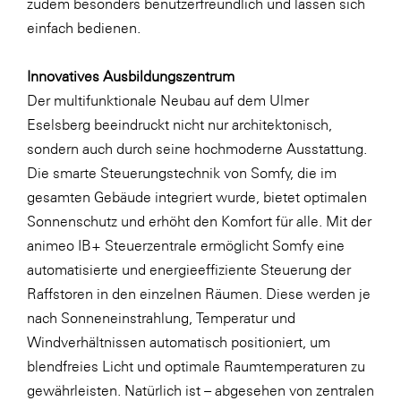
zudem besonders benutzerfreundlich und lassen sich
SERVICE&MORE
einfach bedienen.
SKINUANCE®
Innovatives Ausbildungszentrum
Somfy
Der multifunktionale Neubau auf dem Ulmer
Sony DADC
Eselsberg beeindruckt nicht nur architektonisch,
sondern auch durch seine hochmoderne Ausstattung.
SPIEGLTEC
Die smarte Steuerungstechnik von Somfy, die im
STIHL Tirol
gesamten Gebäude integriert wurde, bietet optimalen
Trend Micro
Sonnenschutz und erhöht den Komfort für alle. Mit der
animeo IB+ Steuerzentrale ermöglicht Somfy eine
TAG GmbH
automatisierte und energieeffiziente Steuerung der
VALETTA
Raffstoren in den einzelnen Räumen. Diese werden je
Verband Druck Medien Österreich
nach Sonneneinstrahlung, Temperatur und
Windverhältnissen automatisch positioniert, um
Wirtschaftskammer Salzburg
blendfreies Licht und optimale Raumtemperaturen zu
WKS Fachgruppe Fahrzeughandel und
gewährleisten. Natürlich ist – abgesehen von zentralen
Fahrzeugtechnik