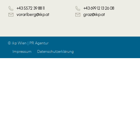
+43 5572 39 88 11
+43 699 12 13 26 08
vorarlberg@ikp.at
graz@ikp.at
© ikp Wien | PR Agentur
Impressum
Datenschutzerklärung