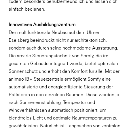
zudem besonders benutzerfreundlich und lassen sich
SERVICE&MORE
einfach bedienen.
SKINUANCE®
Innovatives Ausbildungszentrum
Somfy
Der multifunktionale Neubau auf dem Ulmer
Sony DADC
Eselsberg beeindruckt nicht nur architektonisch,
sondern auch durch seine hochmoderne Ausstattung.
SPIEGLTEC
Die smarte Steuerungstechnik von Somfy, die im
STIHL Tirol
gesamten Gebäude integriert wurde, bietet optimalen
Trend Micro
Sonnenschutz und erhöht den Komfort für alle. Mit der
animeo IB+ Steuerzentrale ermöglicht Somfy eine
TAG GmbH
automatisierte und energieeffiziente Steuerung der
VALETTA
Raffstoren in den einzelnen Räumen. Diese werden je
Verband Druck Medien Österreich
nach Sonneneinstrahlung, Temperatur und
Windverhältnissen automatisch positioniert, um
Wirtschaftskammer Salzburg
blendfreies Licht und optimale Raumtemperaturen zu
WKS Fachgruppe Fahrzeughandel und
gewährleisten. Natürlich ist – abgesehen von zentralen
Fahrzeugtechnik