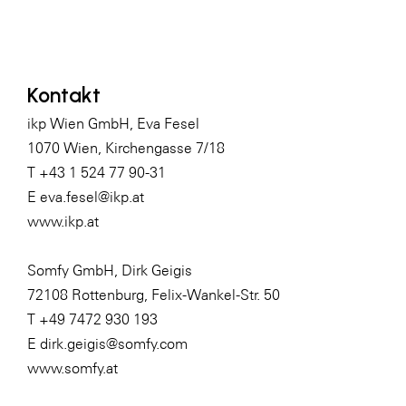
Kontakt
ikp Wien GmbH, Eva Fesel
1070 Wien, Kirchengasse 7/18
T +43 1 524 77 90-31
E
eva.fesel@ikp.at
www.ikp.at
Somfy GmbH, Dirk Geigis
72108 Rottenburg, Felix-Wankel-Str. 50
T +49 7472 930 193
E
dirk.geigis@somfy.com
www.somfy.at