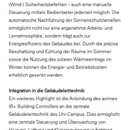
(Wind-) Sicherheitsbefehlen – auch eine manuelle
WKS Fachgruppe Finanzdienstleister
Steuerung mittels Bedientaster jederzeit möglich. Die
automatische Nachführung der Sonnenschutzlamellen
WK UBIT
ermöglicht nicht nur eine angenehme Arbeits- und
Zühlke
Lernatmosphäre, sondern trägt auch zur
Media
Energieeffizienz des Gebäudes bei. Durch die präzise
Beschattung und Kühlung der Räume im Sommer
sowie die Nutzung des solaren Wärmeeintrags im
Winter können die Energie- und Betriebskosten
erheblich gesenkt werden.
Integration in die Gebäudeleittechnik
Ein weiteres Highlight ist die Anbindung des animeo
IB+ Building Controllers an die zentrale
Gebäudeleittechnik des Uni-Campus. Dies ermöglicht
eine zentrale Steuerung und Überwachung von
Heizung, Lüftung und Klimaregulierung in Echtzeit.