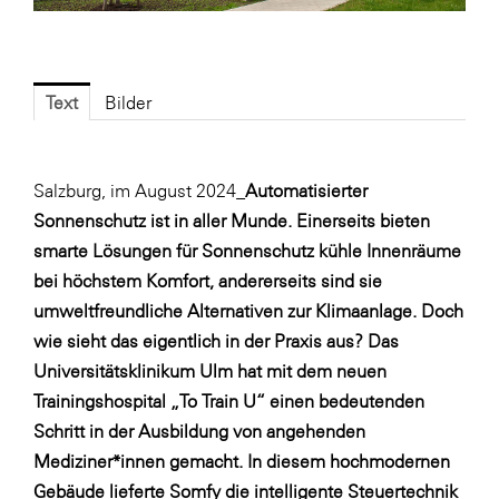
Fressnapf
FRoSTA
FV Energierohstoff & Kraftstoff
Text
Bilder
Gardena
Gas Connect Austria
Salzburg, im August 2024_
Automatisierter
GBV - Verband gemeinnütziger
Sonnenschutz ist in aller Munde. Einerseits bieten
Bauvereinigungen
smarte Lösungen für Sonnenschutz kühle Innenräume
Getzner Werkstoffe
bei höchstem Komfort, andererseits sind sie
Heimat Österreich
umweltfreundliche Alternativen zur Klimaanlage. Doch
wie sieht das eigentlich in der Praxis aus? Das
ikp
Universitätsklinikum Ulm hat mit dem neuen
Johnson & Johnson
Trainingshospital „To Train U“ einen bedeutenden
JELD-WEN DANA
Schritt in der Ausbildung von angehenden
Mediziner*innen gemacht. In diesem hochmodernen
kosaplaner
Gebäude lieferte Somfy die intelligente Steuertechnik