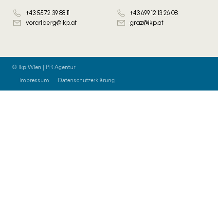
+43 5572 39 88 11
+43 699 12 13 26 08
vorarlberg@ikp.at
graz@ikp.at
© ikp Wien | PR Agentur
Impressum
Datenschutzerklärung