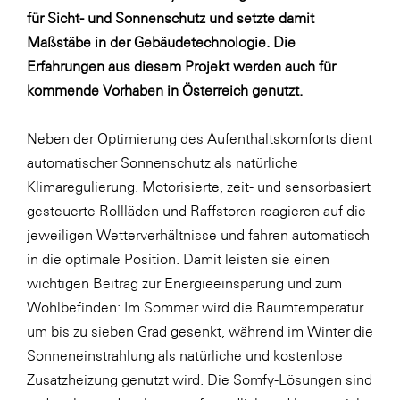
LAT Nitrogen
für Sicht- und Sonnenschutz und setzte damit
Libro
Maßstäbe in der Gebäudetechnologie. Die
Erfahrungen aus diesem Projekt werden auch für
Lidl Österreich
kommende Vorhaben in Österreich genutzt.
Die Menü-Manufaktur
MTH Retail Group
Neben der Optimierung des Aufenthaltskomforts dient
automatischer Sonnenschutz als natürliche
OMV
Klimaregulierung. Motorisierte, zeit- und sensorbasiert
OptimaMed
gesteuerte Rollläden und Raffstoren reagieren auf die
PAGRO
jeweiligen Wetterverhältnisse und fahren automatisch
in die optimale Position. Damit leisten sie einen
PHH Rechtsanwält:innen
wichtigen Beitrag zur Energieeinsparung und zum
Primark
Wohlbefinden: Im Sommer wird die Raumtemperatur
Salesforce
um bis zu sieben Grad gesenkt, während im Winter die
Sonneneinstrahlung als natürliche und kostenlose
sebamed
Zusatzheizung genutzt wird. Die Somfy-Lösungen sind
SeneCura