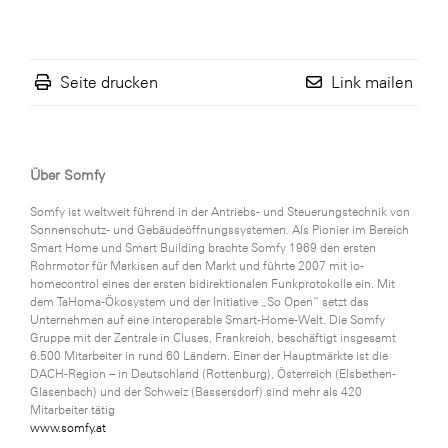
Seite drucken
Link mailen
Über Somfy
Somfy ist weltweit führend in der Antriebs- und Steuerungstechnik von
Sonnenschutz- und Gebäudeöffnungssystemen. Als Pionier im Bereich
Smart Home und Smart Building brachte Somfy 1969 den ersten
Rohrmotor für Markisen auf den Markt und führte 2007 mit io-
homecontrol eines der ersten bidirektionalen Funkprotokolle ein. Mit
dem TaHoma-Ökosystem und der Initiative „So Open“ setzt das
Unternehmen auf eine interoperable Smart-Home-Welt. Die Somfy
Gruppe mit der Zentrale in Cluses, Frankreich, beschäftigt insgesamt
6.500 Mitarbeiter in rund 60 Ländern. Einer der Hauptmärkte ist die
DACH-Region – in Deutschland (Rottenburg), Österreich (Elsbethen-
Glasenbach) und der Schweiz (Bassersdorf) sind mehr als 420
Mitarbeiter tätig
www.somfy.at