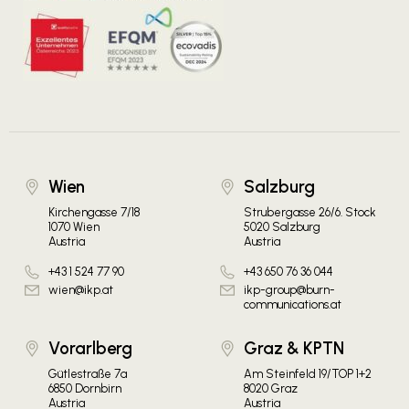
Wien
Salzburg
Kirchengasse 7/18
Strubergasse 26/6. Stock
1070 Wien
5020 Salzburg
Austria
Austria
+43 1 524 77 90
+43 650 76 36 044
wien@ikp.at
ikp-group@burn-
communications.at
Vorarlberg
Graz & KPTN
Gütlestraße 7a
Am Steinfeld 19/TOP 1+2
6850 Dornbirn
8020 Graz
Austria
Austria