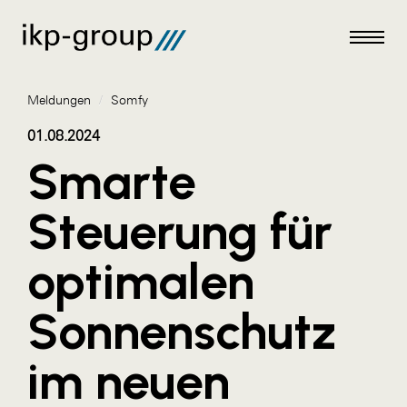
Meldungen
/
Somfy
01.08.2024
Smarte
Meldungen
Steuerung für
AKTUELLES
optimalen
ACO
ALEX Krems
Sonnenschutz
Amazon Web Services
im neuen
Artweger
AustroCel Hallein