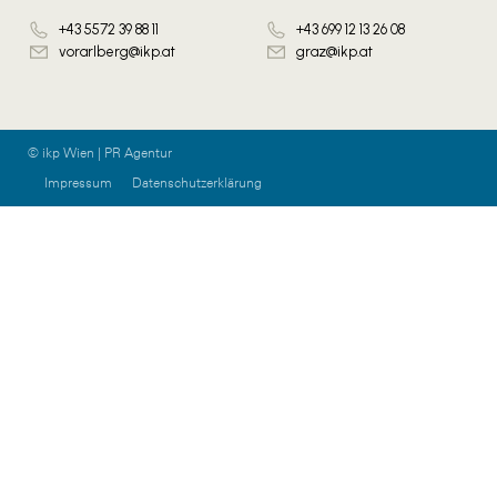
+43 5572 39 88 11
+43 699 12 13 26 08
vorarlberg@ikp.at
graz@ikp.at
© ikp Wien | PR Agentur
Impressum
Datenschutzerklärung