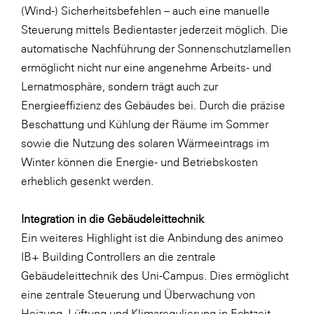
(Wind-) Sicherheitsbefehlen – auch eine manuelle
WKS Fachgruppe Finanzdienstleister
Steuerung mittels Bedientaster jederzeit möglich. Die
automatische Nachführung der Sonnenschutzlamellen
WK UBIT
ermöglicht nicht nur eine angenehme Arbeits- und
Zühlke
Lernatmosphäre, sondern trägt auch zur
Media
Energieeffizienz des Gebäudes bei. Durch die präzise
Beschattung und Kühlung der Räume im Sommer
sowie die Nutzung des solaren Wärmeeintrags im
Winter können die Energie- und Betriebskosten
erheblich gesenkt werden.
Integration in die Gebäudeleittechnik
Ein weiteres Highlight ist die Anbindung des animeo
IB+ Building Controllers an die zentrale
Gebäudeleittechnik des Uni-Campus. Dies ermöglicht
eine zentrale Steuerung und Überwachung von
Heizung, Lüftung und Klimaregulierung in Echtzeit.