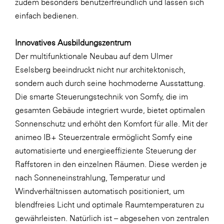
zudem besonders benutzerfreundlich und lassen sich
SERVICE&MORE
einfach bedienen.
SKINUANCE®
Innovatives Ausbildungszentrum
Somfy
Der multifunktionale Neubau auf dem Ulmer
Sony DADC
Eselsberg beeindruckt nicht nur architektonisch,
sondern auch durch seine hochmoderne Ausstattung.
SPIEGLTEC
Die smarte Steuerungstechnik von Somfy, die im
STIHL Tirol
gesamten Gebäude integriert wurde, bietet optimalen
Trend Micro
Sonnenschutz und erhöht den Komfort für alle. Mit der
animeo IB+ Steuerzentrale ermöglicht Somfy eine
TAG GmbH
automatisierte und energieeffiziente Steuerung der
VALETTA
Raffstoren in den einzelnen Räumen. Diese werden je
Verband Druck Medien Österreich
nach Sonneneinstrahlung, Temperatur und
Windverhältnissen automatisch positioniert, um
Wirtschaftskammer Salzburg
blendfreies Licht und optimale Raumtemperaturen zu
WKS Fachgruppe Fahrzeughandel und
gewährleisten. Natürlich ist – abgesehen von zentralen
Fahrzeugtechnik