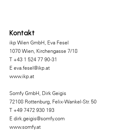
Kontakt
ikp Wien GmbH, Eva Fesel
1070 Wien, Kirchengasse 7/18
T +43 1 524 77 90-31
E
eva.fesel@ikp.at
www.ikp.at
Somfy GmbH, Dirk Geigis
72108 Rottenburg, Felix-Wankel-Str. 50
T +49 7472 930 193
E
dirk.geigis@somfy.com
www.somfy.at