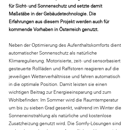
LAT Nitrogen
für Sicht- und Sonnenschutz und setzte damit
Libro
Maßstäbe in der Gebäudetechnologie. Die
Erfahrungen aus diesem Projekt werden auch für
Lidl Österreich
kommende Vorhaben in Österreich genutzt.
Die Menü-Manufaktur
MTH Retail Group
Neben der Optimierung des Aufenthaltskomforts dient
automatischer Sonnenschutz als natürliche
OMV
Klimaregulierung. Motorisierte, zeit- und sensorbasiert
OptimaMed
gesteuerte Rollläden und Raffstoren reagieren auf die
PAGRO
jeweiligen Wetterverhältnisse und fahren automatisch
in die optimale Position. Damit leisten sie einen
PHH Rechtsanwält:innen
wichtigen Beitrag zur Energieeinsparung und zum
Primark
Wohlbefinden: Im Sommer wird die Raumtemperatur
Salesforce
um bis zu sieben Grad gesenkt, während im Winter die
Sonneneinstrahlung als natürliche und kostenlose
sebamed
Zusatzheizung genutzt wird. Die Somfy-Lösungen sind
SeneCura