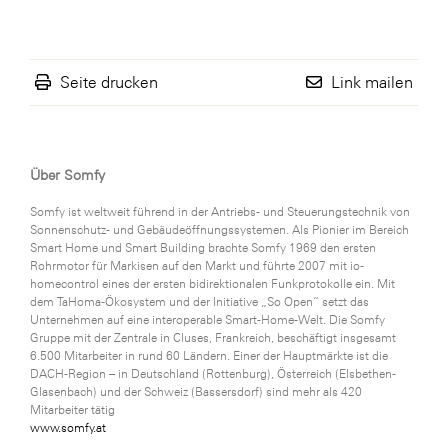
Seite drucken
Link mailen
Über Somfy
Somfy ist weltweit führend in der Antriebs- und Steuerungstechnik von
Sonnenschutz- und Gebäudeöffnungssystemen. Als Pionier im Bereich
Smart Home und Smart Building brachte Somfy 1969 den ersten
Rohrmotor für Markisen auf den Markt und führte 2007 mit io-
homecontrol eines der ersten bidirektionalen Funkprotokolle ein. Mit
dem TaHoma-Ökosystem und der Initiative „So Open“ setzt das
Unternehmen auf eine interoperable Smart-Home-Welt. Die Somfy
Gruppe mit der Zentrale in Cluses, Frankreich, beschäftigt insgesamt
6.500 Mitarbeiter in rund 60 Ländern. Einer der Hauptmärkte ist die
DACH-Region – in Deutschland (Rottenburg), Österreich (Elsbethen-
Glasenbach) und der Schweiz (Bassersdorf) sind mehr als 420
Mitarbeiter tätig
www.somfy.at