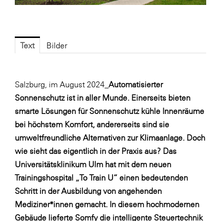
Fressnapf
FRoSTA
FV Energierohstoff & Kraftstoff
Text
Bilder
Gardena
Gas Connect Austria
Salzburg, im August 2024_
Automatisierter
GBV - Verband gemeinnütziger
Sonnenschutz ist in aller Munde. Einerseits bieten
Bauvereinigungen
smarte Lösungen für Sonnenschutz kühle Innenräume
Getzner Werkstoffe
bei höchstem Komfort, andererseits sind sie
Heimat Österreich
umweltfreundliche Alternativen zur Klimaanlage. Doch
wie sieht das eigentlich in der Praxis aus? Das
ikp
Universitätsklinikum Ulm hat mit dem neuen
Johnson & Johnson
Trainingshospital „To Train U“ einen bedeutenden
JELD-WEN DANA
Schritt in der Ausbildung von angehenden
Mediziner*innen gemacht. In diesem hochmodernen
kosaplaner
Gebäude lieferte Somfy die intelligente Steuertechnik