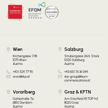
Wien
Salzburg
Kirchengasse 7/18
Strubergasse 26/6. Stock
1070 Wien
5020 Salzburg
Austria
Austria
+43 1 524 77 90
+43 650 76 36 044
wien@ikp.at
ikp-group@burn-
communications.at
Vorarlberg
Graz & KPTN
Gütlestraße 7a
Am Steinfeld 19/TOP 1+2
6850 Dornbirn
8020 Graz
Austria
Austria