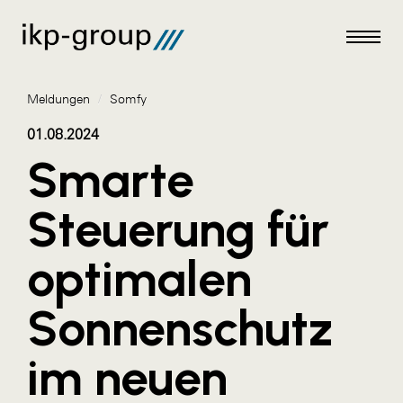
Meldungen
/
Somfy
01.08.2024
Smarte
Meldungen
Steuerung für
AKTUELLES
optimalen
ACO
ALEX Krems
Sonnenschutz
Amazon Web Services
im neuen
Artweger
AustroCel Hallein