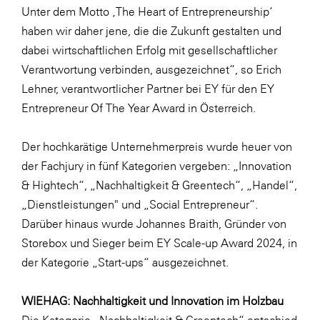
Unter dem Motto ‚The Heart of Entrepreneurship‘
SERVICE&MORE
haben wir daher jene, die die Zukunft gestalten und
SKINUANCE®
dabei wirtschaftlichen Erfolg mit gesellschaftlicher
Verantwortung verbinden, ausgezeichnet“, so Erich
Somfy
Lehner, verantwortlicher Partner bei EY für den EY
Sony DADC
Entrepreneur Of The Year Award in Österreich.
SPIEGLTEC
Der hochkarätige Unternehmerpreis wurde heuer von
STIHL Tirol
der Fachjury in fünf Kategorien vergeben: „Innovation
Trend Micro
& Hightech“, „Nachhaltigkeit & Greentech“, „Handel“,
TAG GmbH
„Dienstleistungen" und „Social Entrepreneur“.
Darüber hinaus wurde Johannes Braith, Gründer von
VALETTA
Storebox und Sieger beim EY Scale-up Award 2024, in
Verband Druck Medien Österreich
der Kategorie „Start-ups“ ausgezeichnet.
Wirtschaftskammer Salzburg
WIEHAG: Nachhaltigkeit und Innovation im Holzbau
WKS Fachgruppe Fahrzeughandel und
Fahrzeugtechnik
Die Kategorie „Nachhaltigkeit & Greentech“ entschied