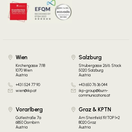
Wien
Salzburg
Kirchengasse 7/18
Strubergasse 26/6. Stock
1070 Wien
5020 Salzburg
Austria
Austria
+43 1 524 77 90
+43 650 76 36 044
wien@ikp.at
ikp-group@burn-
communications.at
Vorarlberg
Graz & KPTN
Gütlestraße 7a
Am Steinfeld 19/TOP 1+2
6850 Dornbirn
8020 Graz
Austria
Austria