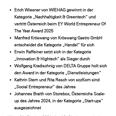
Fressnapf
Erich Wiesner von WIEHAG gewinnt in der
FRoSTA
Kategorie „Nachhaltigkeit & Greentech“ und
FV Energierohstoff & Kraftstoff
vertritt Österreich beim EY World Entrepreneur Of
Gardena
The Year Award 2025
Manfred Kröswang von Kröswang Gastro GmbH
Gas Connect Austria
entscheidet die Kategorie „Handel“ für sich
GBV - Verband gemeinnütziger
Erwin Raffeiner setzt sich in der Kategorie
Bauvereinigungen
„Innovation & Hightech“ als Sieger durch
Getzner Werkstoffe
Wolfgang Kradischnig von DELTA Gruppe holt sich
Heimat Österreich
den Award in der Kategorie „Dienstleistungen“
Kathrin Stern und Rita Resch von sozKom sind
ikp
„Social Entrepreneur“ des Jahres
Johnson & Johnson
Johannes Braith von Storebox, Österreichs Scale-
JELD-WEN DANA
up des Jahres 2024, in der Kategorie „Start-ups“
ausgezeichnet
kosaplaner