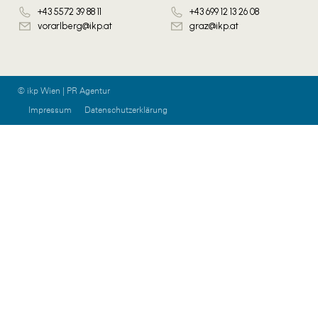
+43 5572 39 88 11
+43 699 12 13 26 08
vorarlberg@ikp.at
graz@ikp.at
© ikp Wien | PR Agentur
Impressum
Datenschutzerklärung