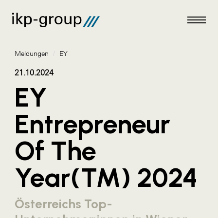
Meldungen
/
EY
21.10.2024
EY
Meldungen
Entrepreneur
AKTUELLES
Of The
ACO
ALEX Krems
Year(TM) 2024
Amazon Web Services
Artweger
Österreichs Top-
AustroCel Hallein