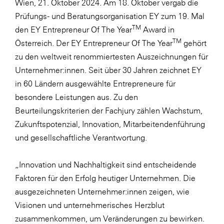
Wien, 21. Oktober 2024. Am 18. Oktober vergab die
LAT Nitrogen
Prüfungs- und Beratungsorganisation EY zum 19. Mal
Libro
TM
den EY Entrepreneur Of The Year
Award in
Lidl Österreich
TM
Österreich. Der EY Entrepreneur Of The Year
gehört
zu den weltweit renommiertesten Auszeichnungen für
Die Menü-Manufaktur
Unternehmer:innen. Seit über 30 Jahren zeichnet EY
MTH Retail Group
in 60 Ländern ausgewählte Entrepreneure für
OMV
besondere Leistungen aus. Zu den
Beurteilungskriterien der Fachjury zählen Wachstum,
OptimaMed
Zukunftspotenzial, Innovation, Mitarbeitendenführung
PAGRO
und gesellschaftliche Verantwortung.
PHH Rechtsanwält:innen
„Innovation und Nachhaltigkeit sind entscheidende
Primark
Faktoren für den Erfolg heutiger Unternehmen. Die
Salesforce
ausgezeichneten Unternehmer:innen zeigen, wie
sebamed
Visionen und unternehmerisches Herzblut
zusammenkommen, um Veränderungen zu bewirken.
SeneCura