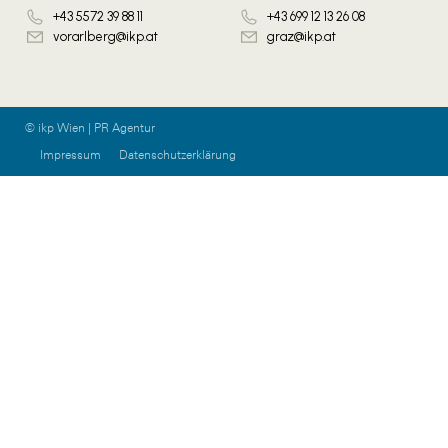
+43 5572 39 88 11
+43 699 12 13 26 08
vorarlberg@ikp.at
graz@ikp.at
© ikp Wien | PR Agentur
Impressum
Datenschutzerklärung