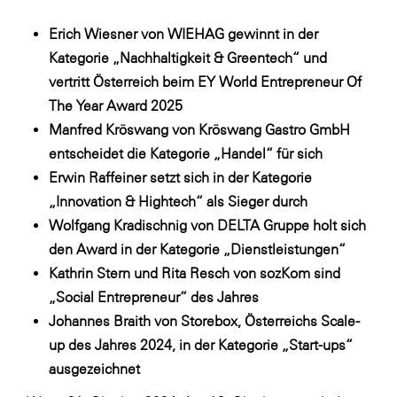
Fressnapf
Erich Wiesner von WIEHAG gewinnt in der
FRoSTA
Kategorie „Nachhaltigkeit & Greentech“ und
FV Energierohstoff & Kraftstoff
vertritt Österreich beim EY World Entrepreneur Of
Gardena
The Year Award 2025
Manfred Kröswang von Kröswang Gastro GmbH
Gas Connect Austria
entscheidet die Kategorie „Handel“ für sich
GBV - Verband gemeinnütziger
Erwin Raffeiner setzt sich in der Kategorie
Bauvereinigungen
„Innovation & Hightech“ als Sieger durch
Getzner Werkstoffe
Wolfgang Kradischnig von DELTA Gruppe holt sich
Heimat Österreich
den Award in der Kategorie „Dienstleistungen“
Kathrin Stern und Rita Resch von sozKom sind
ikp
„Social Entrepreneur“ des Jahres
Johnson & Johnson
Johannes Braith von Storebox, Österreichs Scale-
JELD-WEN DANA
up des Jahres 2024, in der Kategorie „Start-ups“
ausgezeichnet
kosaplaner