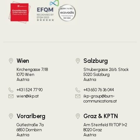
Wien
Salzburg
Kirchengasse 7/18
Strubergasse 26/6. Stock
1070 Wien
5020 Salzburg
Austria
Austria
+43 1 524 77 90
+43 650 76 36 044
wien@ikp.at
ikp-group@burn-
communications.at
Vorarlberg
Graz & KPTN
Gütlestraße 7a
Am Steinfeld 19/TOP 1+2
6850 Dornbirn
8020 Graz
Austria
Austria