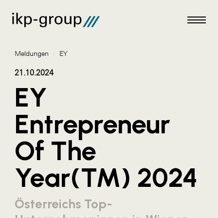
Meldungen
/
EY
21.10.2024
EY
Meldungen
Entrepreneur
AKTUELLES
Of The
ACO
ALEX Krems
Year(TM) 2024
Amazon Web Services
Artweger
Österreichs Top-
AustroCel Hallein