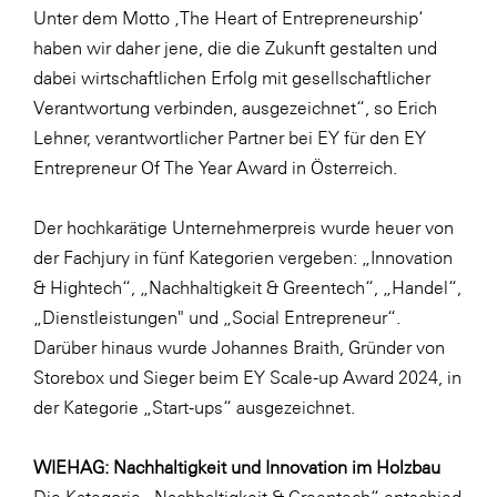
Unter dem Motto ‚The Heart of Entrepreneurship‘
SERVICE&MORE
haben wir daher jene, die die Zukunft gestalten und
SKINUANCE®
dabei wirtschaftlichen Erfolg mit gesellschaftlicher
Verantwortung verbinden, ausgezeichnet“, so Erich
Somfy
Lehner, verantwortlicher Partner bei EY für den EY
Sony DADC
Entrepreneur Of The Year Award in Österreich.
SPIEGLTEC
Der hochkarätige Unternehmerpreis wurde heuer von
STIHL Tirol
der Fachjury in fünf Kategorien vergeben: „Innovation
Trend Micro
& Hightech“, „Nachhaltigkeit & Greentech“, „Handel“,
TAG GmbH
„Dienstleistungen" und „Social Entrepreneur“.
Darüber hinaus wurde Johannes Braith, Gründer von
VALETTA
Storebox und Sieger beim EY Scale-up Award 2024, in
Verband Druck Medien Österreich
der Kategorie „Start-ups“ ausgezeichnet.
Wirtschaftskammer Salzburg
WIEHAG: Nachhaltigkeit und Innovation im Holzbau
WKS Fachgruppe Fahrzeughandel und
Fahrzeugtechnik
Die Kategorie „Nachhaltigkeit & Greentech“ entschied