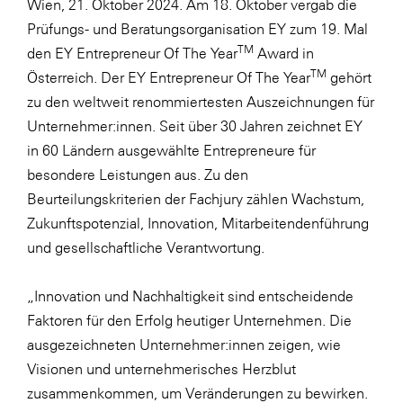
Wien, 21. Oktober 2024. Am 18. Oktober vergab die
LAT Nitrogen
Prüfungs- und Beratungsorganisation EY zum 19. Mal
Libro
TM
den EY Entrepreneur Of The Year
Award in
Lidl Österreich
TM
Österreich. Der EY Entrepreneur Of The Year
gehört
zu den weltweit renommiertesten Auszeichnungen für
Die Menü-Manufaktur
Unternehmer:innen. Seit über 30 Jahren zeichnet EY
MTH Retail Group
in 60 Ländern ausgewählte Entrepreneure für
OMV
besondere Leistungen aus. Zu den
Beurteilungskriterien der Fachjury zählen Wachstum,
OptimaMed
Zukunftspotenzial, Innovation, Mitarbeitendenführung
PAGRO
und gesellschaftliche Verantwortung.
PHH Rechtsanwält:innen
„Innovation und Nachhaltigkeit sind entscheidende
Primark
Faktoren für den Erfolg heutiger Unternehmen. Die
Salesforce
ausgezeichneten Unternehmer:innen zeigen, wie
sebamed
Visionen und unternehmerisches Herzblut
zusammenkommen, um Veränderungen zu bewirken.
SeneCura