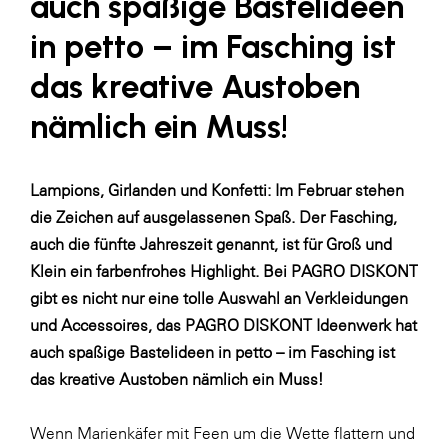
auch spaßige Bastelideen
LAT Nitrogen
in petto – im Fasching ist
Libro
das kreative Austoben
Lidl Österreich
nämlich ein Muss!
Die Menü-Manufaktur
MTH Retail Group
OMV
Lampions, Girlanden und Konfetti: Im Februar stehen
die Zeichen auf ausgelassenen Spaß. Der Fasching,
OptimaMed
auch die fünfte Jahreszeit genannt, ist für Groß und
PAGRO
Klein ein farbenfrohes Highlight. Bei PAGRO DISKONT
PHH Rechtsanwält:innen
gibt es nicht nur eine tolle Auswahl an Verkleidungen
und Accessoires, das
PAGRO DISKONT Ideenwerk
hat
Primark
auch spaßige Bastelideen in petto – im Fasching ist
Salesforce
das kreative Austoben nämlich ein Muss!
sebamed
Wenn Marienkäfer mit Feen um die Wette flattern und
SeneCura