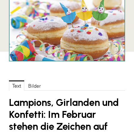
Blaguss
Bundesverband Sonnenschutztechnik
Cineplexx
Colmobil Austria
Controller Institut
Darbo
Designer Outlets Parndorf und Salzburg
DOMOFERM
Text
Bilder
Essity
Lampions, Girlanden und
EY
Konfetti: Im Februar
FG UBIT Salzburg
stehen die Zeichen auf
foodaffairs