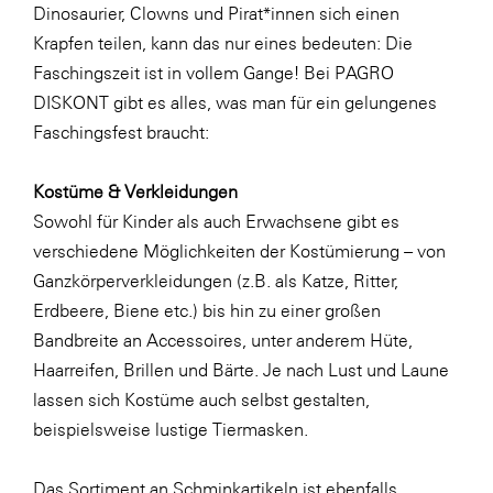
Dinosaurier, Clowns und Pirat*innen sich einen
SERVICE&MORE
Krapfen teilen, kann das nur eines bedeuten: Die
SKINUANCE®
Faschingszeit ist in vollem Gange! Bei PAGRO
DISKONT gibt es alles, was man für ein gelungenes
Somfy
Faschingsfest braucht:
Sony DADC
SPIEGLTEC
Kostüme & Verkleidungen
Sowohl für Kinder als auch Erwachsene gibt es
STIHL Tirol
verschiedene Möglichkeiten der Kostümierung – von
Trend Micro
Ganzkörperverkleidungen (z.B. als Katze, Ritter,
TAG GmbH
Erdbeere, Biene etc.) bis hin zu einer großen
Bandbreite an Accessoires, unter anderem Hüte,
VALETTA
Haarreifen, Brillen und Bärte. Je nach Lust und Laune
Verband Druck Medien Österreich
lassen sich Kostüme auch selbst gestalten,
Wirtschaftskammer Salzburg
beispielsweise lustige
Tiermasken
.
WKS Fachgruppe Fahrzeughandel und
Das Sortiment an Schminkartikeln ist ebenfalls
Fahrzeugtechnik