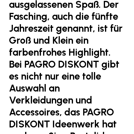
ausgelassenen Spaß. Der
Fressnapf
FRoSTA
Fasching, auch die fünfte
FV Energierohstoff & Kraftstoff
Jahreszeit genannt, ist für
Gardena
Groß und Klein ein
Gas Connect Austria
farbenfrohes Highlight.
GBV - Verband gemeinnütziger
Bei PAGRO DISKONT gibt
Bauvereinigungen
Getzner Werkstoffe
es nicht nur eine tolle
Heimat Österreich
Auswahl an
ikp
Verkleidungen und
Johnson & Johnson
Accessoires, das
PAGRO
JELD-WEN DANA
DISKONT Ideenwerk
hat
kosaplaner