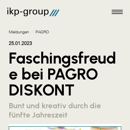
Meldungen
/
PAGRO
25.01.2023
Faschingsfreud
Meldungen
e bei PAGRO
AKTUELLES
DISKONT
ACO
ALEX Krems
Bunt und kreativ durch die
Amazon Web Services
fünfte Jahreszeit
Artweger
AustroCel Hallein