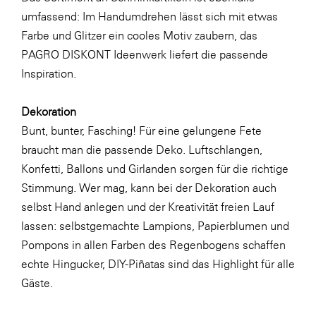
umfassend: Im Handumdrehen lässt sich mit etwas
WKS Fachgruppe Finanzdienstleister
Farbe und Glitzer ein cooles Motiv zaubern, das
WK UBIT
PAGRO DISKONT Ideenwerk
liefert die passende
Inspiration.
Zühlke
Media
Dekoration
Bunt, bunter, Fasching! Für eine gelungene Fete
braucht man die passende Deko. Luftschlangen,
Konfetti, Ballons und Girlanden sorgen für die richtige
Stimmung. Wer mag, kann bei der Dekoration auch
selbst Hand anlegen und der Kreativität freien Lauf
lassen: selbstgemachte
Lampions, Papierblumen und
Pompons
in allen Farben des Regenbogens schaffen
echte Hingucker,
DIY-Piñatas
sind das Highlight für alle
Gäste.