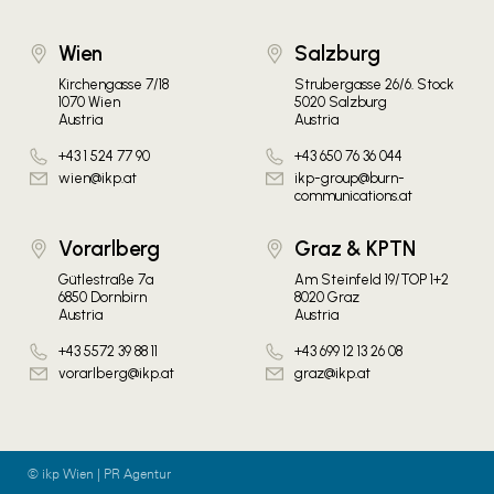
Wien
Salzburg
Kirchengasse 7/18
Strubergasse 26/6. Stock
1070 Wien
5020 Salzburg
Austria
Austria
+43 1 524 77 90
+43 650 76 36 044
wien@ikp.at
ikp-group@burn-
communications.at
Vorarlberg
Graz & KPTN
Gütlestraße 7a
Am Steinfeld 19/TOP 1+2
6850 Dornbirn
8020 Graz
Austria
Austria
+43 5572 39 88 11
+43 699 12 13 26 08
vorarlberg@ikp.at
graz@ikp.at
© ikp Wien | PR Agentur