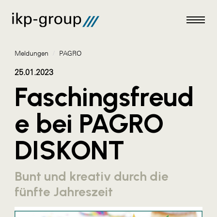
Meldungen
/
PAGRO
25.01.2023
Faschingsfreud
Meldungen
e bei PAGRO
AKTUELLES
DISKONT
ACO
ALEX Krems
Bunt und kreativ durch die
Amazon Web Services
fünfte Jahreszeit
Artweger
AustroCel Hallein