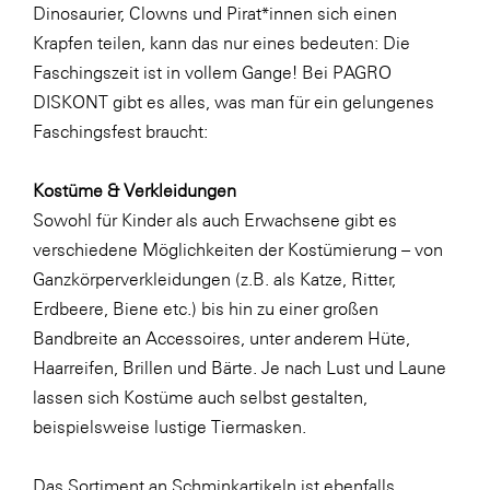
Dinosaurier, Clowns und Pirat*innen sich einen
SERVICE&MORE
Krapfen teilen, kann das nur eines bedeuten: Die
SKINUANCE®
Faschingszeit ist in vollem Gange! Bei PAGRO
DISKONT gibt es alles, was man für ein gelungenes
Somfy
Faschingsfest braucht:
Sony DADC
SPIEGLTEC
Kostüme & Verkleidungen
Sowohl für Kinder als auch Erwachsene gibt es
STIHL Tirol
verschiedene Möglichkeiten der Kostümierung – von
Trend Micro
Ganzkörperverkleidungen (z.B. als Katze, Ritter,
TAG GmbH
Erdbeere, Biene etc.) bis hin zu einer großen
Bandbreite an Accessoires, unter anderem Hüte,
VALETTA
Haarreifen, Brillen und Bärte. Je nach Lust und Laune
Verband Druck Medien Österreich
lassen sich Kostüme auch selbst gestalten,
Wirtschaftskammer Salzburg
beispielsweise lustige
Tiermasken
.
WKS Fachgruppe Fahrzeughandel und
Das Sortiment an Schminkartikeln ist ebenfalls
Fahrzeugtechnik