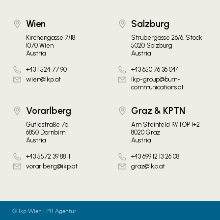
Wien
Salzburg
Kirchengasse 7/18
Strubergasse 26/6. Stock
1070 Wien
5020 Salzburg
Austria
Austria
+43 1 524 77 90
+43 650 76 36 044
wien@ikp.at
ikp-group@burn-
communications.at
Vorarlberg
Graz & KPTN
Gütlestraße 7a
Am Steinfeld 19/TOP 1+2
6850 Dornbirn
8020 Graz
Austria
Austria
+43 5572 39 88 11
+43 699 12 13 26 08
vorarlberg@ikp.at
graz@ikp.at
© ikp Wien | PR Agentur