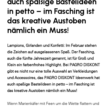
auch spaßige Bastelideen
LAT Nitrogen
in petto – im Fasching ist
Libro
das kreative Austoben
Lidl Österreich
nämlich ein Muss!
Die Menü-Manufaktur
MTH Retail Group
OMV
Lampions, Girlanden und Konfetti: Im Februar stehen
die Zeichen auf ausgelassenen Spaß. Der Fasching,
OptimaMed
auch die fünfte Jahreszeit genannt, ist für Groß und
PAGRO
Klein ein farbenfrohes Highlight. Bei PAGRO DISKONT
PHH Rechtsanwält:innen
gibt es nicht nur eine tolle Auswahl an Verkleidungen
und Accessoires, das
PAGRO DISKONT Ideenwerk
hat
Primark
auch spaßige Bastelideen in petto – im Fasching ist
Salesforce
das kreative Austoben nämlich ein Muss!
sebamed
Wenn Marienkäfer mit Feen um die Wette flattern und
SeneCura