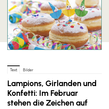
Blaguss
Bundesverband Sonnenschutztechnik
Cineplexx
Colmobil Austria
Controller Institut
Darbo
Designer Outlets Parndorf und Salzburg
DOMOFERM
Text
Bilder
Essity
Lampions, Girlanden und
EY
Konfetti: Im Februar
FG UBIT Salzburg
stehen die Zeichen auf
foodaffairs