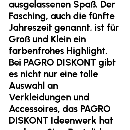
ausgelassenen Spaß. Der
Fressnapf
FRoSTA
Fasching, auch die fünfte
FV Energierohstoff & Kraftstoff
Jahreszeit genannt, ist für
Gardena
Groß und Klein ein
Gas Connect Austria
farbenfrohes Highlight.
GBV - Verband gemeinnütziger
Bei PAGRO DISKONT gibt
Bauvereinigungen
Getzner Werkstoffe
es nicht nur eine tolle
Heimat Österreich
Auswahl an
ikp
Verkleidungen und
Johnson & Johnson
Accessoires, das
PAGRO
JELD-WEN DANA
DISKONT Ideenwerk
hat
kosaplaner