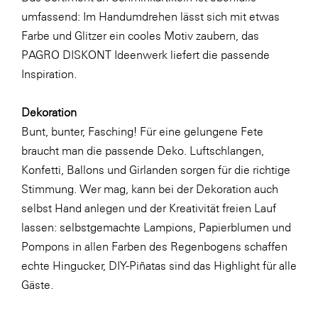
umfassend: Im Handumdrehen lässt sich mit etwas
WKS Fachgruppe Finanzdienstleister
Farbe und Glitzer ein cooles Motiv zaubern, das
WK UBIT
PAGRO DISKONT Ideenwerk
liefert die passende
Inspiration.
Zühlke
Media
Dekoration
Bunt, bunter, Fasching! Für eine gelungene Fete
braucht man die passende Deko. Luftschlangen,
Konfetti, Ballons und Girlanden sorgen für die richtige
Stimmung. Wer mag, kann bei der Dekoration auch
selbst Hand anlegen und der Kreativität freien Lauf
lassen: selbstgemachte
Lampions, Papierblumen und
Pompons
in allen Farben des Regenbogens schaffen
echte Hingucker,
DIY-Piñatas
sind das Highlight für alle
Gäste.