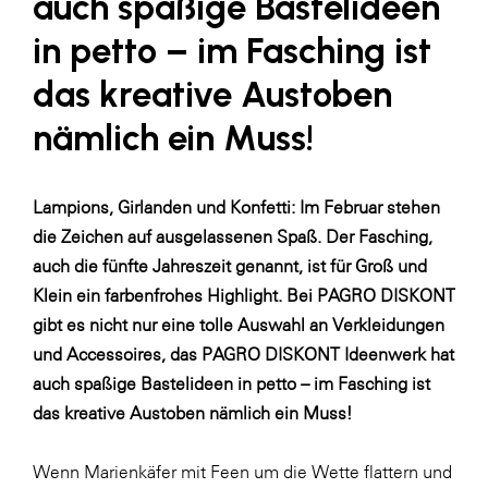
auch spaßige Bastelideen
LAT Nitrogen
in petto – im Fasching ist
Libro
das kreative Austoben
Lidl Österreich
nämlich ein Muss!
Die Menü-Manufaktur
MTH Retail Group
OMV
Lampions, Girlanden und Konfetti: Im Februar stehen
die Zeichen auf ausgelassenen Spaß. Der Fasching,
OptimaMed
auch die fünfte Jahreszeit genannt, ist für Groß und
PAGRO
Klein ein farbenfrohes Highlight. Bei PAGRO DISKONT
PHH Rechtsanwält:innen
gibt es nicht nur eine tolle Auswahl an Verkleidungen
und Accessoires, das
PAGRO DISKONT Ideenwerk
hat
Primark
auch spaßige Bastelideen in petto – im Fasching ist
Salesforce
das kreative Austoben nämlich ein Muss!
sebamed
Wenn Marienkäfer mit Feen um die Wette flattern und
SeneCura