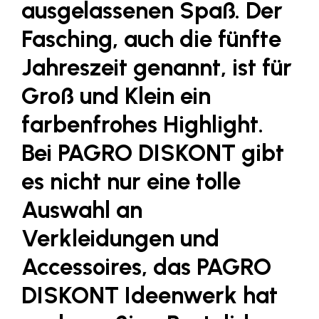
ausgelassenen Spaß. Der
Fressnapf
FRoSTA
Fasching, auch die fünfte
FV Energierohstoff & Kraftstoff
Jahreszeit genannt, ist für
Gardena
Groß und Klein ein
Gas Connect Austria
farbenfrohes Highlight.
GBV - Verband gemeinnütziger
Bei PAGRO DISKONT gibt
Bauvereinigungen
Getzner Werkstoffe
es nicht nur eine tolle
Heimat Österreich
Auswahl an
ikp
Verkleidungen und
Johnson & Johnson
Accessoires, das
PAGRO
JELD-WEN DANA
DISKONT Ideenwerk
hat
kosaplaner