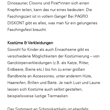
Dinosaurier, Clowns und Pirat*innen sich einen
SERVICE&MORE
Krapfen teilen, kann das nur eines bedeuten: Die
SKINUANCE®
Faschingszeit ist in vollem Gange! Bei PAGRO
DISKONT gibt es alles, was man für ein gelungenes
Somfy
Faschingsfest braucht:
Sony DADC
SPIEGLTEC
Kostüme & Verkleidungen
Sowohl für Kinder als auch Erwachsene gibt es
STIHL Tirol
verschiedene Möglichkeiten der Kostümierung – von
Trend Micro
Ganzkörperverkleidungen (z.B. als Katze, Ritter,
TAG GmbH
Erdbeere, Biene etc.) bis hin zu einer großen
Bandbreite an Accessoires, unter anderem Hüte,
VALETTA
Haarreifen, Brillen und Bärte. Je nach Lust und Laune
Verband Druck Medien Österreich
lassen sich Kostüme auch selbst gestalten,
Wirtschaftskammer Salzburg
beispielsweise lustige
Tiermasken
.
WKS Fachgruppe Fahrzeughandel und
Das Sortiment an Schminkartikeln ist ebenfalls
Fahrzeugtechnik