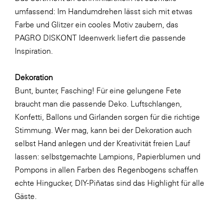
umfassend: Im Handumdrehen lässt sich mit etwas
WKS Fachgruppe Finanzdienstleister
Farbe und Glitzer ein cooles Motiv zaubern, das
WK UBIT
PAGRO DISKONT Ideenwerk
liefert die passende
Inspiration.
Zühlke
Media
Dekoration
Bunt, bunter, Fasching! Für eine gelungene Fete
braucht man die passende Deko. Luftschlangen,
Konfetti, Ballons und Girlanden sorgen für die richtige
Stimmung. Wer mag, kann bei der Dekoration auch
selbst Hand anlegen und der Kreativität freien Lauf
lassen: selbstgemachte
Lampions, Papierblumen und
Pompons
in allen Farben des Regenbogens schaffen
echte Hingucker,
DIY-Piñatas
sind das Highlight für alle
Gäste.