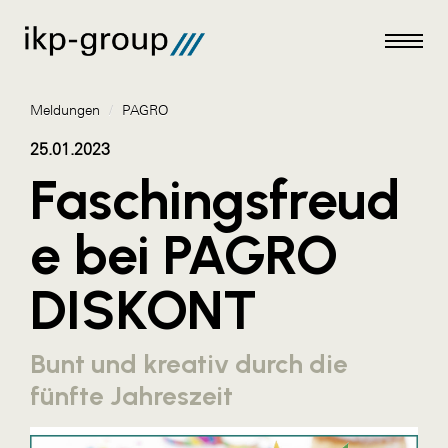
Meldungen
/
PAGRO
25.01.2023
Faschingsfreud
Meldungen
e bei PAGRO
AKTUELLES
DISKONT
ACO
ALEX Krems
Bunt und kreativ durch die
Amazon Web Services
fünfte Jahreszeit
Artweger
AustroCel Hallein