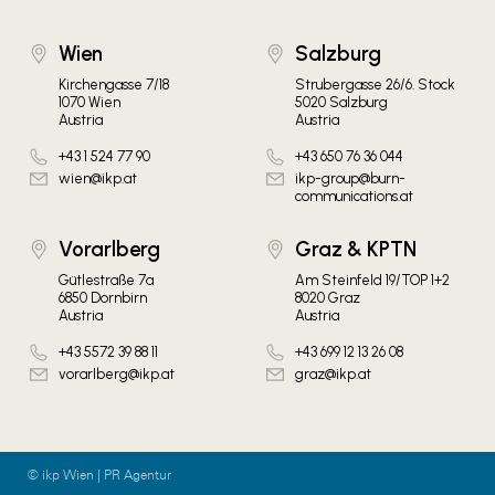
Wien
Salzburg
Kirchengasse 7/18
Strubergasse 26/6. Stock
1070 Wien
5020 Salzburg
Austria
Austria
+43 1 524 77 90
+43 650 76 36 044
wien@ikp.at
ikp-group@burn-
communications.at
Vorarlberg
Graz & KPTN
Gütlestraße 7a
Am Steinfeld 19/TOP 1+2
6850 Dornbirn
8020 Graz
Austria
Austria
+43 5572 39 88 11
+43 699 12 13 26 08
vorarlberg@ikp.at
graz@ikp.at
© ikp Wien | PR Agentur