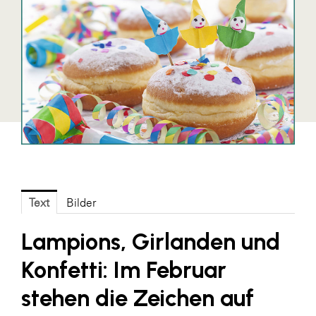
Blaguss
Bundesverband Sonnenschutztechnik
Cineplexx
Colmobil Austria
Controller Institut
Darbo
Designer Outlets Parndorf und Salzburg
DOMOFERM
Text
Bilder
Essity
Lampions, Girlanden und
EY
Konfetti: Im Februar
FG UBIT Salzburg
stehen die Zeichen auf
foodaffairs