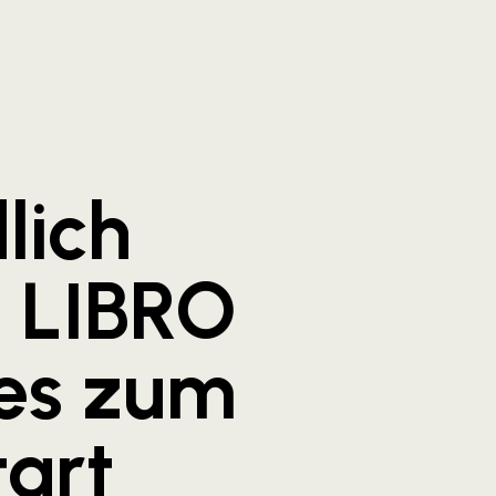
lich
e LIBRO
es zum
art