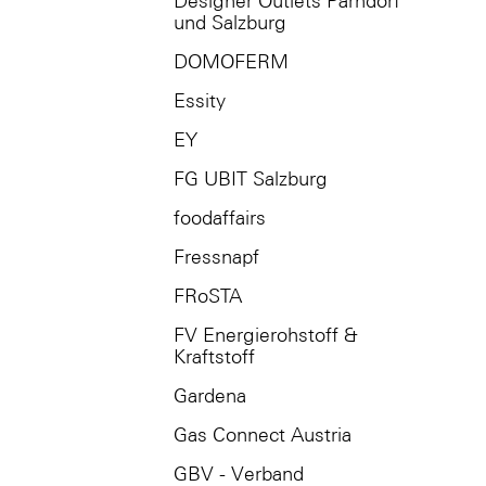
Designer Outlets Parndorf
und Salzburg
DOMOFERM
Essity
EY
FG UBIT Salzburg
foodaffairs
Fressnapf
FRoSTA
FV Energierohstoff &
Kraftstoff
Gardena
Gas Connect Austria
GBV - Verband