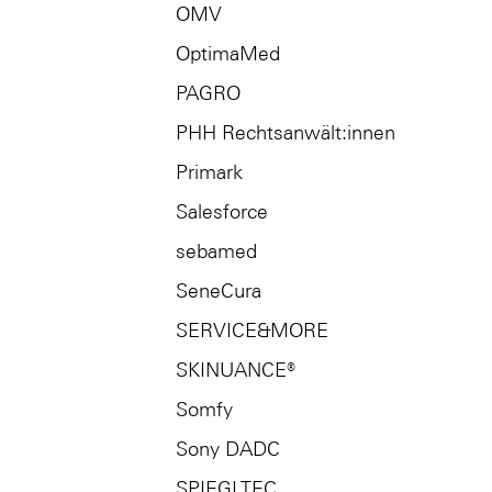
OMV
OptimaMed
PAGRO
PHH Rechtsanwält:innen
Primark
Salesforce
sebamed
SeneCura
SERVICE&MORE
SKINUANCE®
Somfy
Sony DADC
SPIEGLTEC