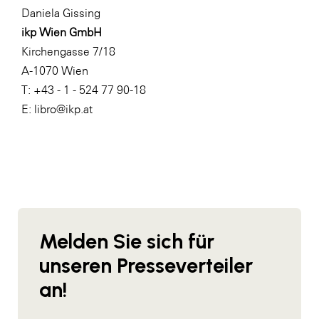
Daniela Gissing
WKS Fachgruppe Finanzdienstleister
ikp Wien GmbH
WK UBIT
Kirchengasse 7/18
A-1070 Wien
Zühlke
T: +43 - 1 - 524 77 90-18
Media
E: libro@ikp.at
Melden Sie sich für
unseren Presseverteiler
an!