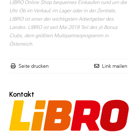
LIBRO Online Shop bequemes Einkaufen rund um die
SERVICE&MORE
Uhr. Ob im Verkauf, im Lager oder in der Zentrale,
LIBRO ist einer der wichtigsten Arbeitgeber des
SKINUANCE®
Landes. LIBRO ist seit Mai 2019 Teil des jö Bonus
Somfy
Clubs, dem größten Multipartnerprogramm in
Sony DADC
Österreich.
SPIEGLTEC
STIHL Tirol
Seite drucken
Link mailen
Trend Micro
TAG GmbH
Kontakt
VALETTA
Verband Druck Medien Österreich
Wirtschaftskammer Salzburg
WKS Fachgruppe Fahrzeughandel und
Fahrzeugtechnik