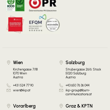
Wien
Salzburg
Kirchengasse 7/18
Strubergasse 26/6. Stock
1070 Wien
5020 Salzburg
Austria
Austria
+43 1 524 77 90
+43 650 76 36 044
wien@ikp.at
ikp-group@burn-
communications.at
Vorarlberg
Graz & KPTN