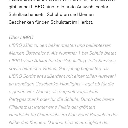
LAT Nitrogen
gibt es bei LIBRO eine tolle erste Auswahl cooler
Libro
Schultaschensets, Schultüten und kleinen
Geschenken für den Schulstart im Herbst.
Lidl Österreich
Die Menü-Manufaktur
Über LIBRO
MTH Retail Group
LIBRO zählt zu den bekanntesten und beliebtesten
Marken Österreichs. Als Nummer 1 bei Schule bietet
OMV
LIBRO viele Artikel für den Schulalltag, tolle Services
OptimaMed
sowie hilfreiche Videos. Ganzjährig begeistert das
PAGRO
LIBRO Sortiment außerdem mit einer tollen Auswahl
an trendigen Geschenke-Highlights – egal ob für die
PHH Rechtsanwält:innen
eigenen vier Wände, als originell verpacktes
Primark
Partygeschenk oder für die Schule. Durch das breite
Salesforce
Filialnetz ist immer eine Filiale der größten
Handelskette Österreichs im Non-Food-Bereich in der
sebamed
Nähe des Kunden. Darüber hinaus ermöglicht der
SeneCura