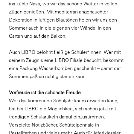
Fressnapf
ins kühle Nass, wo wir das schöne Wetter in vollen
Zügen genießen. Mit mediterran angehauchter
FRoSTA
Dekoration in luftigen Blautönen holen wir uns den
FV Energierohstoff & Kraftstoff
Sommer auch in die eigenen vier Wände, in den
Gardena
Garten und auf den Balkon.
Gas Connect Austria
Auch LIBRO belohnt fleißige Schüler*innen: Wer mit
GBV - Verband gemeinnütziger
seinem Zeugnis eine LIBRO Filiale besucht, bekommt
Bauvereinigungen
eine Packung Wasserbomben geschenkt – damit der
Getzner Werkstoffe
Sommerspaß so richtig starten kann.
Heimat Österreich
Vorfreude ist die schönste Freude
ikp
Wer das kommende Schuljahr kaum erwarten kann,
Johnson & Johnson
hat bei LIBRO die Möglichkeit, sich schon jetzt mit
JELD-WEN DANA
trendigen Schulartikeln darauf einzustimmen.
Verspielte Notizbücher, Schüttelpennale in
kosaplaner
Pastellfarben und vieles mehr. Auch für Taferlklassler