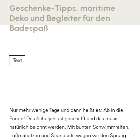
Geschenke-Tipps, maritime
Blaguss
Deko und Begleiter für den
Bundesverband Sonnenschutztechnik
Badespaß
Cineplexx
Colmobil Austria
Controller Institut
Text
Darbo
Designer Outlets Parndorf und Salzburg
DOMOFERM
Essity
EY
Nur mehr wenige Tage und dann heißt es: Ab in die
Ferien! Das Schuljahr ist geschafft und das muss
FG UBIT Salzburg
natürlich belohnt werden. Mit bunten Schwimmreifen,
foodaffairs
Luftmatratzen und Strandsets wagen wir den Sprung