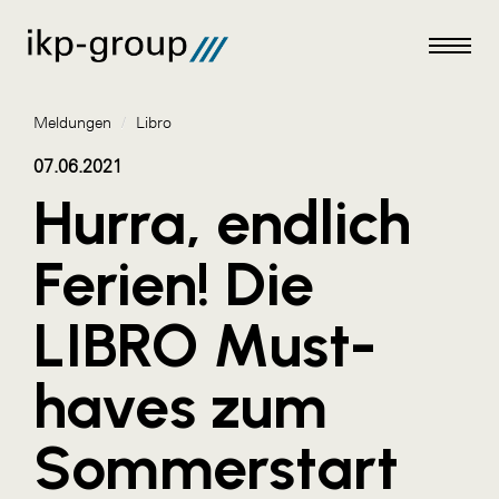
Meldungen
/
Libro
07.06.2021
Hurra, endlich
Meldungen
Ferien! Die
AKTUELLES
LIBRO Must-
ACO
ALEX Krems
haves zum
Amazon Web Services
Sommerstart
Artweger
AustroCel Hallein