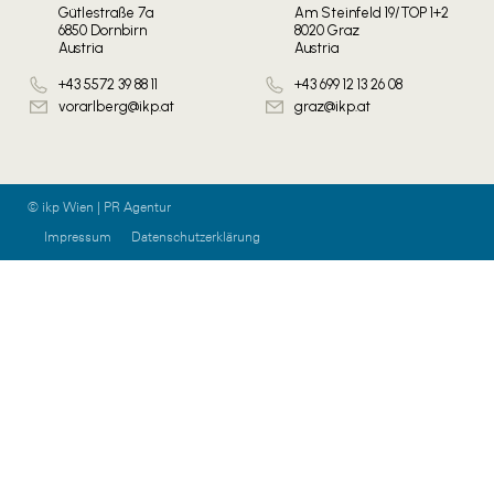
Gütlestraße 7a
Am Steinfeld 19/TOP 1+2
6850 Dornbirn
8020 Graz
Austria
Austria
+43 5572 39 88 11
+43 699 12 13 26 08
vorarlberg@ikp.at
graz@ikp.at
© ikp Wien | PR Agentur
Impressum
Datenschutzerklärung