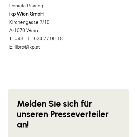
Daniela Gissing
WKS Fachgruppe Finanzdienstleister
ikp Wien GmbH
WK UBIT
Kirchengasse 7/18
A-1070 Wien
Zühlke
T: +43 - 1 - 524 77 90-18
Media
E: libro@ikp.at
Melden Sie sich für
unseren Presseverteiler
an!