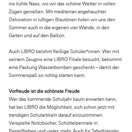
Fressnapf
ins kühle Nass, wo wir das schöne Wetter in vollen
Zügen genießen. Mit mediterran angehauchter
FRoSTA
Dekoration in luftigen Blautönen holen wir uns den
FV Energierohstoff & Kraftstoff
Sommer auch in die eigenen vier Wände, in den
Gardena
Garten und auf den Balkon.
Gas Connect Austria
Auch LIBRO belohnt fleißige Schüler*innen: Wer mit
GBV - Verband gemeinnütziger
seinem Zeugnis eine LIBRO Filiale besucht, bekommt
Bauvereinigungen
eine Packung Wasserbomben geschenkt – damit der
Getzner Werkstoffe
Sommerspaß so richtig starten kann.
Heimat Österreich
Vorfreude ist die schönste Freude
ikp
Wer das kommende Schuljahr kaum erwarten kann,
Johnson & Johnson
hat bei LIBRO die Möglichkeit, sich schon jetzt mit
JELD-WEN DANA
trendigen Schulartikeln darauf einzustimmen.
Verspielte Notizbücher, Schüttelpennale in
kosaplaner
Pastellfarben und vieles mehr. Auch für Taferlklassler