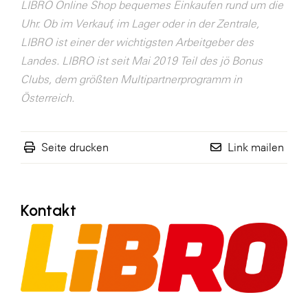
LIBRO Online Shop bequemes Einkaufen rund um die
SERVICE&MORE
Uhr. Ob im Verkauf, im Lager oder in der Zentrale,
LIBRO ist einer der wichtigsten Arbeitgeber des
SKINUANCE®
Landes. LIBRO ist seit Mai 2019 Teil des jö Bonus
Somfy
Clubs, dem größten Multipartnerprogramm in
Sony DADC
Österreich.
SPIEGLTEC
STIHL Tirol
Seite drucken
Link mailen
Trend Micro
TAG GmbH
Kontakt
VALETTA
Verband Druck Medien Österreich
Wirtschaftskammer Salzburg
WKS Fachgruppe Fahrzeughandel und
Fahrzeugtechnik