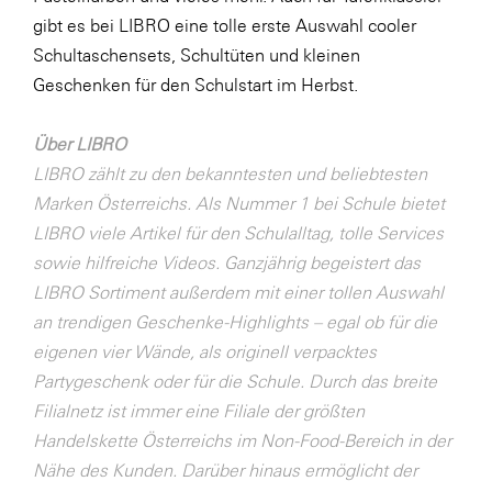
LAT Nitrogen
gibt es bei LIBRO eine tolle erste Auswahl cooler
Libro
Schultaschensets, Schultüten und kleinen
Geschenken für den Schulstart im Herbst.
Lidl Österreich
Die Menü-Manufaktur
Über LIBRO
MTH Retail Group
LIBRO zählt zu den bekanntesten und beliebtesten
Marken Österreichs. Als Nummer 1 bei Schule bietet
OMV
LIBRO viele Artikel für den Schulalltag, tolle Services
OptimaMed
sowie hilfreiche Videos. Ganzjährig begeistert das
PAGRO
LIBRO Sortiment außerdem mit einer tollen Auswahl
an trendigen Geschenke-Highlights – egal ob für die
PHH Rechtsanwält:innen
eigenen vier Wände, als originell verpacktes
Primark
Partygeschenk oder für die Schule. Durch das breite
Salesforce
Filialnetz ist immer eine Filiale der größten
Handelskette Österreichs im Non-Food-Bereich in der
sebamed
Nähe des Kunden. Darüber hinaus ermöglicht der
SeneCura