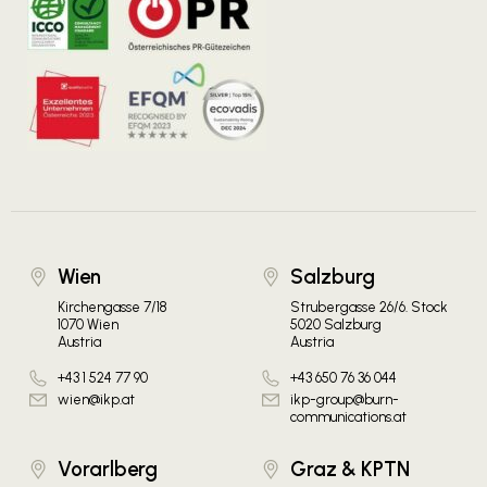
Wien
Salzburg
Kirchengasse 7/18
Strubergasse 26/6. Stock
1070 Wien
5020 Salzburg
Austria
Austria
+43 1 524 77 90
+43 650 76 36 044
wien@ikp.at
ikp-group@burn-
communications.at
Vorarlberg
Graz & KPTN