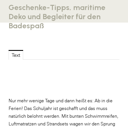
Geschenke-Tipps, maritime
Blaguss
Deko und Begleiter für den
Bundesverband Sonnenschutztechnik
Badespaß
Cineplexx
Colmobil Austria
Controller Institut
Text
Darbo
Designer Outlets Parndorf und Salzburg
DOMOFERM
Essity
EY
Nur mehr wenige Tage und dann heißt es: Ab in die
Ferien! Das Schuljahr ist geschafft und das muss
FG UBIT Salzburg
natürlich belohnt werden. Mit bunten Schwimmreifen,
foodaffairs
Luftmatratzen und Strandsets wagen wir den Sprung