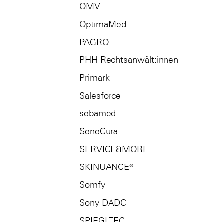
OMV
OptimaMed
PAGRO
PHH Rechtsanwält:innen
Primark
Salesforce
sebamed
SeneCura
SERVICE&MORE
SKINUANCE®
Somfy
Sony DADC
SPIEGLTEC