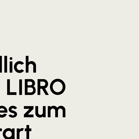
lich
e LIBRO
es zum
art