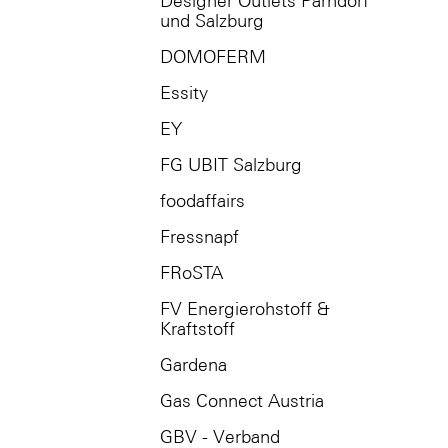
Designer Outlets Parndorf
und Salzburg
DOMOFERM
Essity
EY
FG UBIT Salzburg
foodaffairs
Fressnapf
FRoSTA
FV Energierohstoff &
Kraftstoff
Gardena
Gas Connect Austria
GBV - Verband