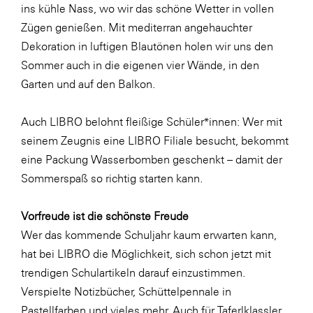
Fressnapf
ins kühle Nass, wo wir das schöne Wetter in vollen
Zügen genießen. Mit mediterran angehauchter
FRoSTA
Dekoration in luftigen Blautönen holen wir uns den
FV Energierohstoff & Kraftstoff
Sommer auch in die eigenen vier Wände, in den
Gardena
Garten und auf den Balkon.
Gas Connect Austria
Auch LIBRO belohnt fleißige Schüler*innen: Wer mit
GBV - Verband gemeinnütziger
seinem Zeugnis eine LIBRO Filiale besucht, bekommt
Bauvereinigungen
eine Packung Wasserbomben geschenkt – damit der
Getzner Werkstoffe
Sommerspaß so richtig starten kann.
Heimat Österreich
Vorfreude ist die schönste Freude
ikp
Wer das kommende Schuljahr kaum erwarten kann,
Johnson & Johnson
hat bei LIBRO die Möglichkeit, sich schon jetzt mit
JELD-WEN DANA
trendigen Schulartikeln darauf einzustimmen.
Verspielte Notizbücher, Schüttelpennale in
kosaplaner
Pastellfarben und vieles mehr. Auch für Taferlklassler