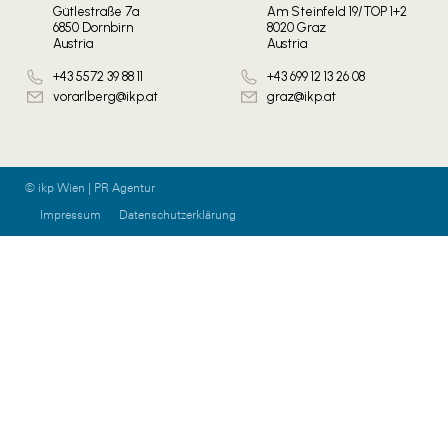
Gütlestraße 7a
Am Steinfeld 19/TOP 1+2
6850 Dornbirn
8020 Graz
Austria
Austria
+43 5572 39 88 11
+43 699 12 13 26 08
vorarlberg@ikp.at
graz@ikp.at
© ikp Wien | PR Agentur
Impressum
Datenschutzerklärung