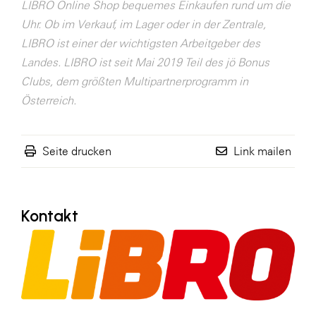
LIBRO Online Shop bequemes Einkaufen rund um die
SERVICE&MORE
Uhr. Ob im Verkauf, im Lager oder in der Zentrale,
LIBRO ist einer der wichtigsten Arbeitgeber des
SKINUANCE®
Landes. LIBRO ist seit Mai 2019 Teil des jö Bonus
Somfy
Clubs, dem größten Multipartnerprogramm in
Sony DADC
Österreich.
SPIEGLTEC
STIHL Tirol
Seite drucken
Link mailen
Trend Micro
TAG GmbH
Kontakt
VALETTA
Verband Druck Medien Österreich
Wirtschaftskammer Salzburg
WKS Fachgruppe Fahrzeughandel und
Fahrzeugtechnik