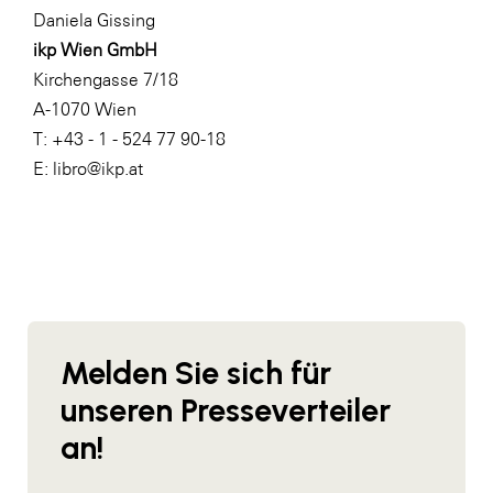
Daniela Gissing
WKS Fachgruppe Finanzdienstleister
ikp Wien GmbH
WK UBIT
Kirchengasse 7/18
A-1070 Wien
Zühlke
T: +43 - 1 - 524 77 90-18
Media
E: libro@ikp.at
Melden Sie sich für
unseren Presseverteiler
an!