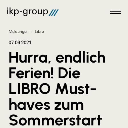
Meldungen
/
Libro
07.06.2021
Hurra, endlich
Meldungen
Ferien! Die
AKTUELLES
LIBRO Must-
ACO
ALEX Krems
haves zum
Amazon Web Services
Sommerstart
Artweger
AustroCel Hallein