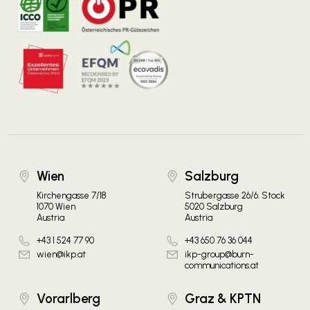
Wien
Salzburg
Kirchengasse 7/18
Strubergasse 26/6. Stock
1070 Wien
5020 Salzburg
Austria
Austria
+43 1 524 77 90
+43 650 76 36 044
wien@ikp.at
ikp-group@burn-
communications.at
Vorarlberg
Graz & KPTN