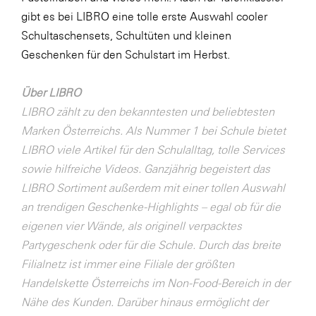
LAT Nitrogen
gibt es bei LIBRO eine tolle erste Auswahl cooler
Libro
Schultaschensets, Schultüten und kleinen
Geschenken für den Schulstart im Herbst.
Lidl Österreich
Die Menü-Manufaktur
Über LIBRO
MTH Retail Group
LIBRO zählt zu den bekanntesten und beliebtesten
Marken Österreichs. Als Nummer 1 bei Schule bietet
OMV
LIBRO viele Artikel für den Schulalltag, tolle Services
OptimaMed
sowie hilfreiche Videos. Ganzjährig begeistert das
PAGRO
LIBRO Sortiment außerdem mit einer tollen Auswahl
an trendigen Geschenke-Highlights – egal ob für die
PHH Rechtsanwält:innen
eigenen vier Wände, als originell verpacktes
Primark
Partygeschenk oder für die Schule. Durch das breite
Salesforce
Filialnetz ist immer eine Filiale der größten
Handelskette Österreichs im Non-Food-Bereich in der
sebamed
Nähe des Kunden. Darüber hinaus ermöglicht der
SeneCura