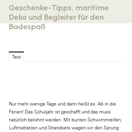
Geschenke-Tipps, maritime
Blaguss
Deko und Begleiter für den
Bundesverband Sonnenschutztechnik
Badespaß
Cineplexx
Colmobil Austria
Controller Institut
Text
Darbo
Designer Outlets Parndorf und Salzburg
DOMOFERM
Essity
EY
Nur mehr wenige Tage und dann heißt es: Ab in die
Ferien! Das Schuljahr ist geschafft und das muss
FG UBIT Salzburg
natürlich belohnt werden. Mit bunten Schwimmreifen,
foodaffairs
Luftmatratzen und Strandsets wagen wir den Sprung