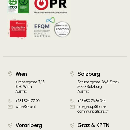
Wien
Salzburg
Kirchengasse 7/18
Strubergasse 26/6. Stock
1070 Wien
5020 Salzburg
Austria
Austria
+43 1 524 77 90
+43 650 76 36 044
wien@ikp.at
ikp-group@burn-
communications.at
Vorarlberg
Graz & KPTN