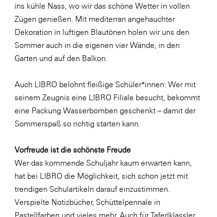
Fressnapf
ins kühle Nass, wo wir das schöne Wetter in vollen
Zügen genießen. Mit mediterran angehauchter
FRoSTA
Dekoration in luftigen Blautönen holen wir uns den
FV Energierohstoff & Kraftstoff
Sommer auch in die eigenen vier Wände, in den
Gardena
Garten und auf den Balkon.
Gas Connect Austria
Auch LIBRO belohnt fleißige Schüler*innen: Wer mit
GBV - Verband gemeinnütziger
seinem Zeugnis eine LIBRO Filiale besucht, bekommt
Bauvereinigungen
eine Packung Wasserbomben geschenkt – damit der
Getzner Werkstoffe
Sommerspaß so richtig starten kann.
Heimat Österreich
Vorfreude ist die schönste Freude
ikp
Wer das kommende Schuljahr kaum erwarten kann,
Johnson & Johnson
hat bei LIBRO die Möglichkeit, sich schon jetzt mit
JELD-WEN DANA
trendigen Schulartikeln darauf einzustimmen.
Verspielte Notizbücher, Schüttelpennale in
kosaplaner
Pastellfarben und vieles mehr. Auch für Taferlklassler