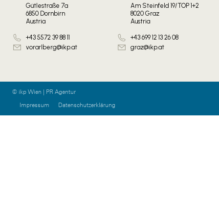
Gütlestraße 7a
Am Steinfeld 19/TOP 1+2
6850 Dornbirn
8020 Graz
Austria
Austria
+43 5572 39 88 11
+43 699 12 13 26 08
vorarlberg@ikp.at
graz@ikp.at
© ikp Wien | PR Agentur
Impressum
Datenschutzerklärung