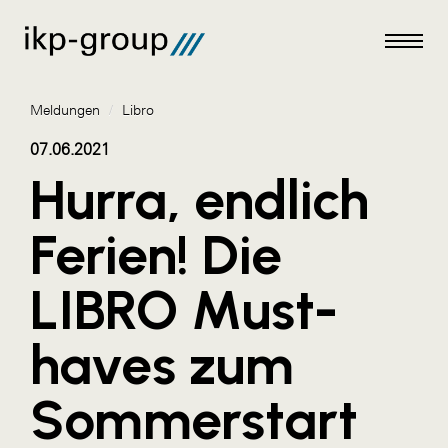
Meldungen
/
Libro
07.06.2021
Hurra, endlich
Meldungen
Ferien! Die
AKTUELLES
LIBRO Must-
ACO
ALEX Krems
haves zum
Amazon Web Services
Sommerstart
Artweger
AustroCel Hallein