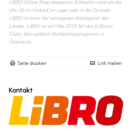
LIBRO Online Shop bequemes Einkaufen rund um die
SERVICE&MORE
Uhr. Ob im Verkauf, im Lager oder in der Zentrale,
LIBRO ist einer der wichtigsten Arbeitgeber des
SKINUANCE®
Landes. LIBRO ist seit Mai 2019 Teil des jö Bonus
Somfy
Clubs, dem größten Multipartnerprogramm in
Sony DADC
Österreich.
SPIEGLTEC
STIHL Tirol
Seite drucken
Link mailen
Trend Micro
TAG GmbH
Kontakt
VALETTA
Verband Druck Medien Österreich
Wirtschaftskammer Salzburg
WKS Fachgruppe Fahrzeughandel und
Fahrzeugtechnik