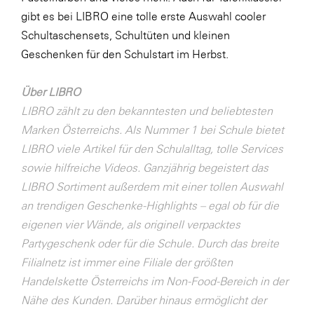
LAT Nitrogen
gibt es bei LIBRO eine tolle erste Auswahl cooler
Libro
Schultaschensets, Schultüten und kleinen
Geschenken für den Schulstart im Herbst.
Lidl Österreich
Die Menü-Manufaktur
Über LIBRO
MTH Retail Group
LIBRO zählt zu den bekanntesten und beliebtesten
Marken Österreichs. Als Nummer 1 bei Schule bietet
OMV
LIBRO viele Artikel für den Schulalltag, tolle Services
OptimaMed
sowie hilfreiche Videos. Ganzjährig begeistert das
PAGRO
LIBRO Sortiment außerdem mit einer tollen Auswahl
an trendigen Geschenke-Highlights – egal ob für die
PHH Rechtsanwält:innen
eigenen vier Wände, als originell verpacktes
Primark
Partygeschenk oder für die Schule. Durch das breite
Salesforce
Filialnetz ist immer eine Filiale der größten
Handelskette Österreichs im Non-Food-Bereich in der
sebamed
Nähe des Kunden. Darüber hinaus ermöglicht der
SeneCura