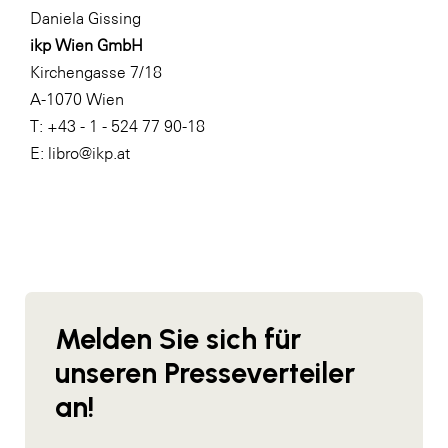
Daniela Gissing
WKS Fachgruppe Finanzdienstleister
ikp Wien GmbH
WK UBIT
Kirchengasse 7/18
A-1070 Wien
Zühlke
T: +43 - 1 - 524 77 90-18
Media
E: libro@ikp.at
Melden Sie sich für
unseren Presseverteiler
an!