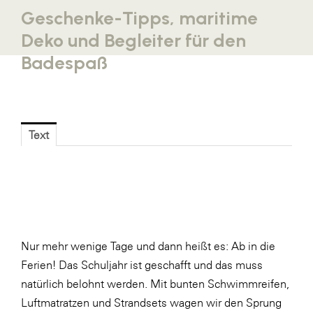
Geschenke-Tipps, maritime
Blaguss
Deko und Begleiter für den
Bundesverband Sonnenschutztechnik
Badespaß
Cineplexx
Colmobil Austria
Controller Institut
Text
Darbo
Designer Outlets Parndorf und Salzburg
DOMOFERM
Essity
EY
Nur mehr wenige Tage und dann heißt es: Ab in die
Ferien! Das Schuljahr ist geschafft und das muss
FG UBIT Salzburg
natürlich belohnt werden. Mit bunten Schwimmreifen,
foodaffairs
Luftmatratzen und Strandsets wagen wir den Sprung