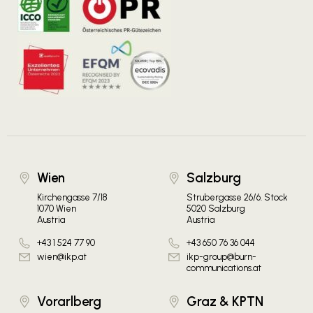
Wien
Salzburg
Kirchengasse 7/18
Strubergasse 26/6. Stock
1070 Wien
5020 Salzburg
Austria
Austria
+43 1 524 77 90
+43 650 76 36 044
wien@ikp.at
ikp-group@burn-
communications.at
Vorarlberg
Graz & KPTN