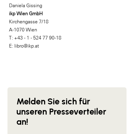
Daniela Gissing
WKS Fachgruppe Finanzdienstleister
ikp Wien GmbH
WK UBIT
Kirchengasse 7/18
A-1070 Wien
Zühlke
T: +43 - 1 - 524 77 90-18
Media
E: libro@ikp.at
Melden Sie sich für
unseren Presseverteiler
an!