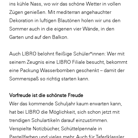
Fressnapf
ins kühle Nass, wo wir das schöne Wetter in vollen
Zügen genießen. Mit mediterran angehauchter
FRoSTA
Dekoration in luftigen Blautönen holen wir uns den
FV Energierohstoff & Kraftstoff
Sommer auch in die eigenen vier Wände, in den
Gardena
Garten und auf den Balkon.
Gas Connect Austria
Auch LIBRO belohnt fleißige Schüler*innen: Wer mit
GBV - Verband gemeinnütziger
seinem Zeugnis eine LIBRO Filiale besucht, bekommt
Bauvereinigungen
eine Packung Wasserbomben geschenkt – damit der
Getzner Werkstoffe
Sommerspaß so richtig starten kann.
Heimat Österreich
Vorfreude ist die schönste Freude
ikp
Wer das kommende Schuljahr kaum erwarten kann,
Johnson & Johnson
hat bei LIBRO die Möglichkeit, sich schon jetzt mit
JELD-WEN DANA
trendigen Schulartikeln darauf einzustimmen.
Verspielte Notizbücher, Schüttelpennale in
kosaplaner
Pastellfarben und vieles mehr. Auch für Taferlklassler