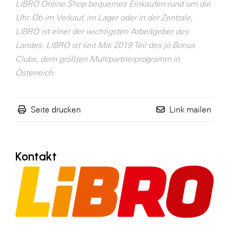
LIBRO Online Shop bequemes Einkaufen rund um die
SERVICE&MORE
Uhr. Ob im Verkauf, im Lager oder in der Zentrale,
LIBRO ist einer der wichtigsten Arbeitgeber des
SKINUANCE®
Landes. LIBRO ist seit Mai 2019 Teil des jö Bonus
Somfy
Clubs, dem größten Multipartnerprogramm in
Sony DADC
Österreich.
SPIEGLTEC
STIHL Tirol
Seite drucken
Link mailen
Trend Micro
TAG GmbH
Kontakt
VALETTA
Verband Druck Medien Österreich
Wirtschaftskammer Salzburg
WKS Fachgruppe Fahrzeughandel und
Fahrzeugtechnik