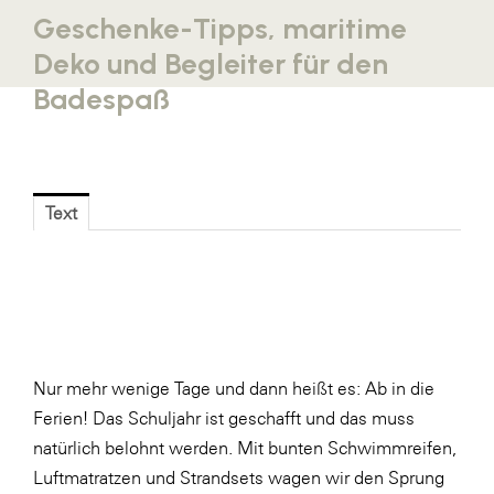
Geschenke-Tipps, maritime
Blaguss
Deko und Begleiter für den
Bundesverband Sonnenschutztechnik
Badespaß
Cineplexx
Colmobil Austria
Controller Institut
Text
Darbo
Designer Outlets Parndorf und Salzburg
DOMOFERM
Essity
EY
Nur mehr wenige Tage und dann heißt es: Ab in die
Ferien! Das Schuljahr ist geschafft und das muss
FG UBIT Salzburg
natürlich belohnt werden. Mit bunten Schwimmreifen,
foodaffairs
Luftmatratzen und Strandsets wagen wir den Sprung