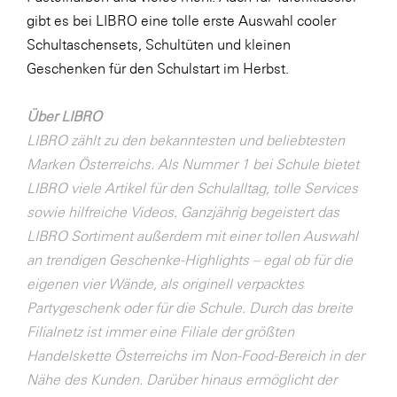
LAT Nitrogen
gibt es bei LIBRO eine tolle erste Auswahl cooler
Libro
Schultaschensets, Schultüten und kleinen
Geschenken für den Schulstart im Herbst.
Lidl Österreich
Die Menü-Manufaktur
Über LIBRO
MTH Retail Group
LIBRO zählt zu den bekanntesten und beliebtesten
Marken Österreichs. Als Nummer 1 bei Schule bietet
OMV
LIBRO viele Artikel für den Schulalltag, tolle Services
OptimaMed
sowie hilfreiche Videos. Ganzjährig begeistert das
PAGRO
LIBRO Sortiment außerdem mit einer tollen Auswahl
an trendigen Geschenke-Highlights – egal ob für die
PHH Rechtsanwält:innen
eigenen vier Wände, als originell verpacktes
Primark
Partygeschenk oder für die Schule. Durch das breite
Salesforce
Filialnetz ist immer eine Filiale der größten
Handelskette Österreichs im Non-Food-Bereich in der
sebamed
Nähe des Kunden. Darüber hinaus ermöglicht der
SeneCura