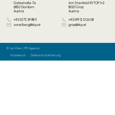
Gütlestraße 7a
Am Steinfeld 19/TOP 1+2
6850 Dornbirn
8020 Graz
Austria
Austria
+43 5572 39 88 11
+43 699 12 13 26 08
vorarlberg@ikp.at
graz@ikp.at
© ikp Wien | PR Agentur
Impressum
Datenschutzerklärung