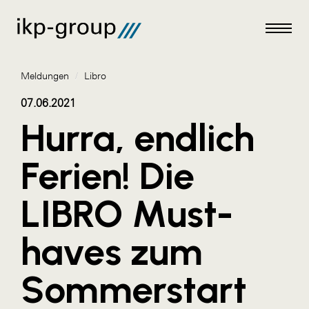
Meldungen
/
Libro
07.06.2021
Hurra, endlich
Meldungen
Ferien! Die
AKTUELLES
LIBRO Must-
ACO
ALEX Krems
haves zum
Amazon Web Services
Sommerstart
Artweger
AustroCel Hallein