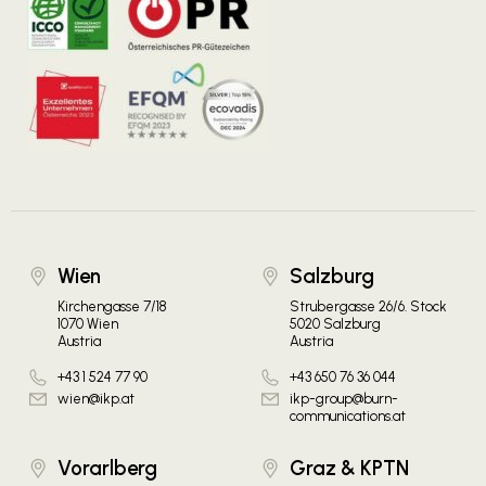
Wien
Salzburg
Kirchengasse 7/18
Strubergasse 26/6. Stock
1070 Wien
5020 Salzburg
Austria
Austria
+43 1 524 77 90
+43 650 76 36 044
wien@ikp.at
ikp-group@burn-
communications.at
Vorarlberg
Graz & KPTN