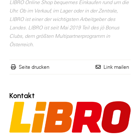
LIBRO Online Shop bequemes Einkaufen rund um die
SERVICE&MORE
Uhr. Ob im Verkauf, im Lager oder in der Zentrale,
LIBRO ist einer der wichtigsten Arbeitgeber des
SKINUANCE®
Landes. LIBRO ist seit Mai 2019 Teil des jö Bonus
Somfy
Clubs, dem größten Multipartnerprogramm in
Sony DADC
Österreich.
SPIEGLTEC
STIHL Tirol
Seite drucken
Link mailen
Trend Micro
TAG GmbH
Kontakt
VALETTA
Verband Druck Medien Österreich
Wirtschaftskammer Salzburg
WKS Fachgruppe Fahrzeughandel und
Fahrzeugtechnik