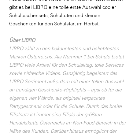
LAT Nitrogen
gibt es bei LIBRO eine tolle erste Auswahl cooler
Libro
Schultaschensets, Schultüten und kleinen
Geschenken für den Schulstart im Herbst.
Lidl Österreich
Die Menü-Manufaktur
Über LIBRO
MTH Retail Group
LIBRO zählt zu den bekanntesten und beliebtesten
Marken Österreichs. Als Nummer 1 bei Schule bietet
OMV
LIBRO viele Artikel für den Schulalltag, tolle Services
OptimaMed
sowie hilfreiche Videos. Ganzjährig begeistert das
PAGRO
LIBRO Sortiment außerdem mit einer tollen Auswahl
an trendigen Geschenke-Highlights – egal ob für die
PHH Rechtsanwält:innen
eigenen vier Wände, als originell verpacktes
Primark
Partygeschenk oder für die Schule. Durch das breite
Salesforce
Filialnetz ist immer eine Filiale der größten
Handelskette Österreichs im Non-Food-Bereich in der
sebamed
Nähe des Kunden. Darüber hinaus ermöglicht der
SeneCura