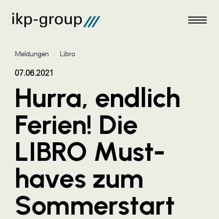
Meldungen
/
Libro
07.06.2021
Hurra, endlich
Meldungen
Ferien! Die
AKTUELLES
LIBRO Must-
ACO
ALEX Krems
haves zum
Amazon Web Services
Sommerstart
Artweger
AustroCel Hallein