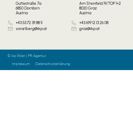
Gütlestraße 7a
Am Steinfeld 19/TOP 1+2
6850 Dornbirn
8020 Graz
Austria
Austria
+43 5572 39 88 11
+43 699 12 13 26 08
vorarlberg@ikp.at
graz@ikp.at
© ikp Wien | PR Agentur
Impressum
Datenschutzerklärung