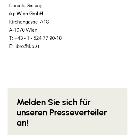
Daniela Gissing
WKS Fachgruppe Finanzdienstleister
ikp Wien GmbH
WK UBIT
Kirchengasse 7/18
A-1070 Wien
Zühlke
T: +43 - 1 - 524 77 90-18
Media
E: libro@ikp.at
Melden Sie sich für
unseren Presseverteiler
an!