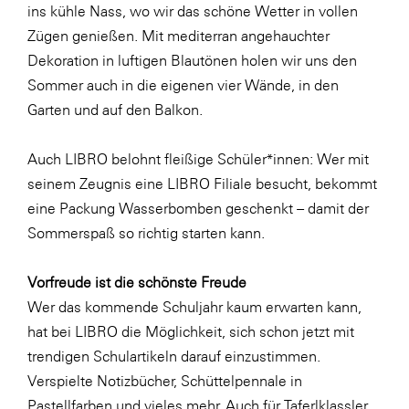
Fressnapf
ins kühle Nass, wo wir das schöne Wetter in vollen
Zügen genießen. Mit mediterran angehauchter
FRoSTA
Dekoration in luftigen Blautönen holen wir uns den
FV Energierohstoff & Kraftstoff
Sommer auch in die eigenen vier Wände, in den
Gardena
Garten und auf den Balkon.
Gas Connect Austria
Auch LIBRO belohnt fleißige Schüler*innen: Wer mit
GBV - Verband gemeinnütziger
seinem Zeugnis eine LIBRO Filiale besucht, bekommt
Bauvereinigungen
eine Packung Wasserbomben geschenkt – damit der
Getzner Werkstoffe
Sommerspaß so richtig starten kann.
Heimat Österreich
Vorfreude ist die schönste Freude
ikp
Wer das kommende Schuljahr kaum erwarten kann,
Johnson & Johnson
hat bei LIBRO die Möglichkeit, sich schon jetzt mit
JELD-WEN DANA
trendigen Schulartikeln darauf einzustimmen.
Verspielte Notizbücher, Schüttelpennale in
kosaplaner
Pastellfarben und vieles mehr. Auch für Taferlklassler