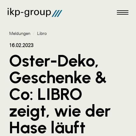
Meldungen
/
Libro
16.02.2023
Oster-Deko,
Meldungen
Geschenke &
AKTUELLES
Co: LIBRO
ACO
ALEX Krems
zeigt, wie der
Amazon Web Services
Hase läuft
Artweger
AustroCel Hallein