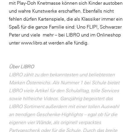
mit Play-Doh Knetmasse können sich Kinder austoben
SERVICE&MORE
und wahre Kunstwerke erschaffen. Ebenfalls nicht
fehlen dürfen Kartenspiele, die als Klassiker immer ein
SKINUANCE®
Spaß für die ganze Familie sind: Uno FLIP!, Schwarzer
Somfy
Peter und viele mehr – bei LIBRO und im Onlineshop
Sony DADC
unter
www.libro.at
werden alle fündig.
SPIEGLTEC
STIHL Tirol
Über LIBRO
Trend Micro
LIBRO zählt zu den bekanntesten und beliebtesten
Marken Österreichs. Als Nummer 1 bei Schule bietet
TAG GmbH
LIBRO viele Artikel für den Schulalltag, tolle Services
VALETTA
sowie hilfreiche Videos. Ganzjährig begeistert das
Verband Druck Medien Österreich
LIBRO Sortiment außerdem mit einer tollen Auswahl
an trendigen Geschenke-Highlights – egal ob für die
Wirtschaftskammer Salzburg
eigenen vier Wände, als originell verpacktes
WKS Fachgruppe Fahrzeughandel und
Partygeschenk oder für die Schule. Durch das breite
Fahrzeugtechnik