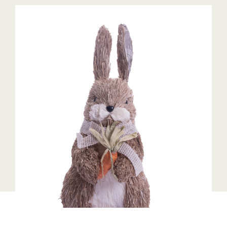
Blaguss
Bundesverband Sonnenschutztechnik
Cineplexx
Colmobil Austria
Controller Institut
Darbo
Designer Outlets Parndorf und Salzburg
DOMOFERM
Essity
EY
FG UBIT Salzburg
foodaffairs