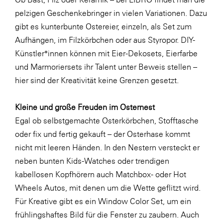
LAT Nitrogen
pelzigen Geschenkebringer in vielen Variationen. Dazu
Libro
gibt es kunterbunte Ostereier, einzeln, als Set zum
Aufhängen, im Filzkörbchen oder aus Styropor. DIY-
Lidl Österreich
Künstler*innen können mit Eier-Dekosets, Eierfarbe
Die Menü-Manufaktur
und Marmoriersets ihr Talent unter Beweis stellen –
MTH Retail Group
hier sind der Kreativität keine Grenzen gesetzt.
OMV
Kleine und große Freuden im Osternest
OptimaMed
Egal ob selbstgemachte Osterkörbchen, Stofftasche
PAGRO
oder fix und fertig gekauft – der Osterhase kommt
nicht mit leeren Händen. In den Nestern versteckt er
PHH Rechtsanwält:innen
neben bunten Kids-Watches oder trendigen
Primark
kabellosen Kopfhörern auch Matchbox- oder Hot
Salesforce
Wheels Autos, mit denen um die Wette geflitzt wird.
Für Kreative gibt es ein Window Color Set, um ein
sebamed
frühlingshaftes Bild für die Fenster zu zaubern. Auch
SeneCura