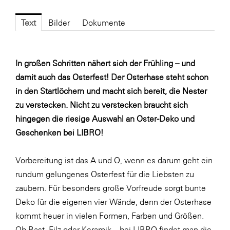
Fressnapf
FRoSTA
Text
Bilder
Dokumente
FV Energierohstoff & Kraftstoff
Gardena
In großen Schritten nähert sich der Frühling – und
damit auch das Osterfest! Der Osterhase steht schon
Gas Connect Austria
in den Startlöchern und macht sich bereit, die Nester
GBV - Verband gemeinnütziger
zu verstecken. Nicht zu verstecken braucht sich
Bauvereinigungen
hingegen die riesige Auswahl an Oster-Deko und
Getzner Werkstoffe
Geschenken bei LIBRO!
Heimat Österreich
Vorbereitung ist das A und O, wenn es darum geht ein
ikp
rundum gelungenes Osterfest für die Liebsten zu
Johnson & Johnson
zaubern. Für besonders große Vorfreude sorgt bunte
JELD-WEN DANA
Deko für die eigenen vier Wände, denn der Osterhase
kommt heuer in vielen Formen, Farben und Größen.
kosaplaner
Ob Bast, Filz oder Keramik – bei LIBRO findet man die