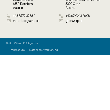
6850 Dornbirn
8020 Graz
Austria
Austria
+43 5572 39 88 11
+43 699 12 13 26 08
vorarlberg@ikp.at
graz@ikp.at
© ikp Wien | PR Agentur
Impressum
Datenschutzerklärung