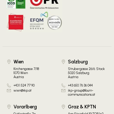
Wien
Salzburg
Kirchengasse 7/18
Strubergasse 26/6. Stock
1070 Wien
5020 Salzburg
Austria
Austria
+43 1 524 77 90
+43 650 76 36 044
wien@ikp.at
ikp-group@burn-
communications.at
Vorarlberg
Graz & KPTN
Gütlestraße 7a
Am Steinfeld 19/TOP 1+2