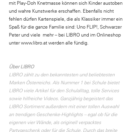
mit Play-Doh Knetmasse können sich Kinder austoben
SERVICE&MORE
und wahre Kunstwerke erschaffen. Ebenfalls nicht
fehlen dürfen Kartenspiele, die als Klassiker immer ein
SKINUANCE®
Spaß für die ganze Familie sind: Uno FLIP!, Schwarzer
Somfy
Peter und viele mehr – bei LIBRO und im Onlineshop
Sony DADC
unter
www.libro.at
werden alle fündig.
SPIEGLTEC
STIHL Tirol
Über LIBRO
Trend Micro
LIBRO zählt zu den bekanntesten und beliebtesten
Marken Österreichs. Als Nummer 1 bei Schule bietet
TAG GmbH
LIBRO viele Artikel für den Schulalltag, tolle Services
VALETTA
sowie hilfreiche Videos. Ganzjährig begeistert das
Verband Druck Medien Österreich
LIBRO Sortiment außerdem mit einer tollen Auswahl
an trendigen Geschenke-Highlights – egal ob für die
Wirtschaftskammer Salzburg
eigenen vier Wände, als originell verpacktes
WKS Fachgruppe Fahrzeughandel und
Partygeschenk oder für die Schule. Durch das breite
Fahrzeugtechnik