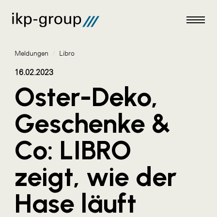
Meldungen
/
Libro
16.02.2023
Oster-Deko,
Meldungen
Geschenke &
AKTUELLES
Co: LIBRO
ACO
ALEX Krems
zeigt, wie der
Amazon Web Services
Hase läuft
Artweger
AustroCel Hallein