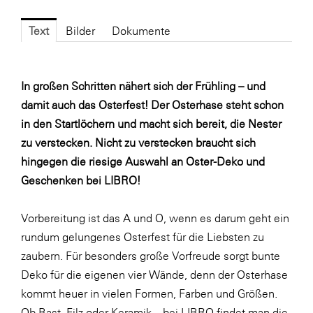
Fressnapf
FRoSTA
Text
Bilder
Dokumente
FV Energierohstoff & Kraftstoff
Gardena
In großen Schritten nähert sich der Frühling – und
damit auch das Osterfest! Der Osterhase steht schon
Gas Connect Austria
in den Startlöchern und macht sich bereit, die Nester
GBV - Verband gemeinnütziger
zu verstecken. Nicht zu verstecken braucht sich
Bauvereinigungen
hingegen die riesige Auswahl an Oster-Deko und
Getzner Werkstoffe
Geschenken bei LIBRO!
Heimat Österreich
Vorbereitung ist das A und O, wenn es darum geht ein
ikp
rundum gelungenes Osterfest für die Liebsten zu
Johnson & Johnson
zaubern. Für besonders große Vorfreude sorgt bunte
JELD-WEN DANA
Deko für die eigenen vier Wände, denn der Osterhase
kommt heuer in vielen Formen, Farben und Größen.
kosaplaner
Ob Bast, Filz oder Keramik – bei LIBRO findet man die