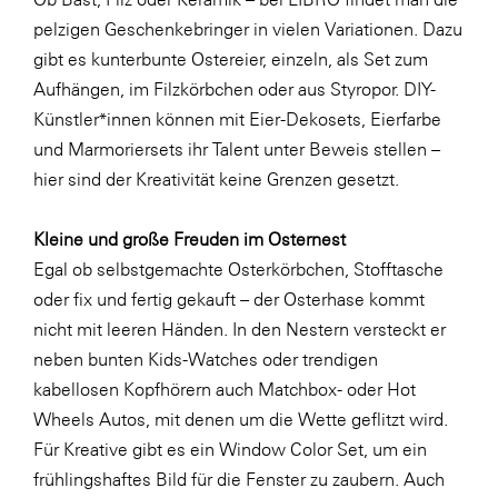
LAT Nitrogen
pelzigen Geschenkebringer in vielen Variationen. Dazu
Libro
gibt es kunterbunte Ostereier, einzeln, als Set zum
Aufhängen, im Filzkörbchen oder aus Styropor. DIY-
Lidl Österreich
Künstler*innen können mit Eier-Dekosets, Eierfarbe
Die Menü-Manufaktur
und Marmoriersets ihr Talent unter Beweis stellen –
MTH Retail Group
hier sind der Kreativität keine Grenzen gesetzt.
OMV
Kleine und große Freuden im Osternest
OptimaMed
Egal ob selbstgemachte Osterkörbchen, Stofftasche
PAGRO
oder fix und fertig gekauft – der Osterhase kommt
nicht mit leeren Händen. In den Nestern versteckt er
PHH Rechtsanwält:innen
neben bunten Kids-Watches oder trendigen
Primark
kabellosen Kopfhörern auch Matchbox- oder Hot
Salesforce
Wheels Autos, mit denen um die Wette geflitzt wird.
Für Kreative gibt es ein Window Color Set, um ein
sebamed
frühlingshaftes Bild für die Fenster zu zaubern. Auch
SeneCura