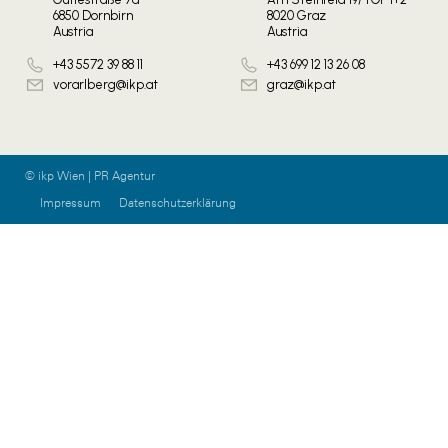
6850 Dornbirn
8020 Graz
Austria
Austria
+43 5572 39 88 11
+43 699 12 13 26 08
vorarlberg@ikp.at
graz@ikp.at
© ikp Wien | PR Agentur
Impressum
Datenschutzerklärung