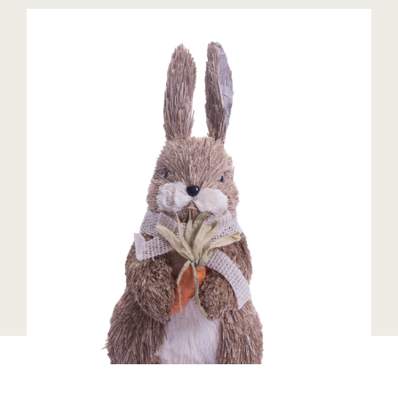
Blaguss
Bundesverband Sonnenschutztechnik
Cineplexx
Colmobil Austria
Controller Institut
Darbo
Designer Outlets Parndorf und Salzburg
DOMOFERM
Essity
EY
FG UBIT Salzburg
foodaffairs