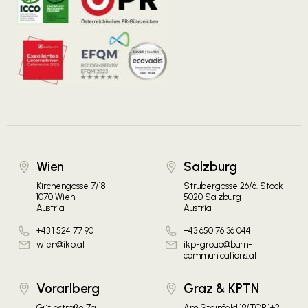
Wien
Salzburg
Kirchengasse 7/18
Strubergasse 26/6. Stock
1070 Wien
5020 Salzburg
Austria
Austria
+43 1 524 77 90
+43 650 76 36 044
wien@ikp.at
ikp-group@burn-
communications.at
Vorarlberg
Graz & KPTN
Gütlestraße 7a
Am Steinfeld 19/TOP 1+2