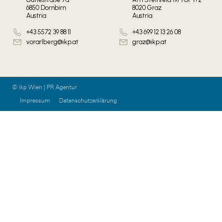
6850 Dornbirn
8020 Graz
Austria
Austria
+43 5572 39 88 11
+43 699 12 13 26 08
vorarlberg@ikp.at
graz@ikp.at
© ikp Wien | PR Agentur
Impressum
Datenschutzerklärung