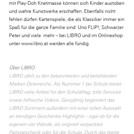
mit Play-Doh Knetmasse können sich Kinder austoben
SERVICE&MORE
und wahre Kunstwerke erschaffen. Ebenfalls nicht
fehlen dürfen Kartenspiele, die als Klassiker immer ein
SKINUANCE®
Spaß für die ganze Familie sind: Uno FLIP!, Schwarzer
Somfy
Peter und viele mehr – bei LIBRO und im Onlineshop
Sony DADC
unter
www.libro.at
werden alle fündig.
SPIEGLTEC
STIHL Tirol
Über LIBRO
Trend Micro
LIBRO zählt zu den bekanntesten und beliebtesten
Marken Österreichs. Als Nummer 1 bei Schule bietet
TAG GmbH
LIBRO viele Artikel für den Schulalltag, tolle Services
VALETTA
sowie hilfreiche Videos. Ganzjährig begeistert das
Verband Druck Medien Österreich
LIBRO Sortiment außerdem mit einer tollen Auswahl
an trendigen Geschenke-Highlights – egal ob für die
Wirtschaftskammer Salzburg
eigenen vier Wände, als originell verpacktes
WKS Fachgruppe Fahrzeughandel und
Partygeschenk oder für die Schule. Durch das breite
Fahrzeugtechnik