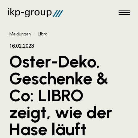
Meldungen
/
Libro
16.02.2023
Oster-Deko,
Meldungen
Geschenke &
AKTUELLES
Co: LIBRO
ACO
ALEX Krems
zeigt, wie der
Amazon Web Services
Hase läuft
Artweger
AustroCel Hallein