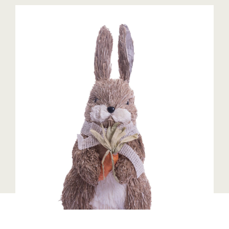
Blaguss
Bundesverband Sonnenschutztechnik
Cineplexx
Colmobil Austria
Controller Institut
Darbo
Designer Outlets Parndorf und Salzburg
DOMOFERM
Essity
EY
FG UBIT Salzburg
foodaffairs