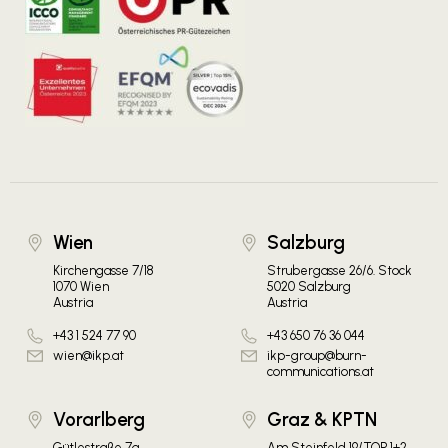
Wien
Salzburg
Kirchengasse 7/18
Strubergasse 26/6. Stock
1070 Wien
5020 Salzburg
Austria
Austria
+43 1 524 77 90
+43 650 76 36 044
wien@ikp.at
ikp-group@burn-
communications.at
Vorarlberg
Graz & KPTN
Gütlestraße 7a
Am Steinfeld 19/TOP 1+2