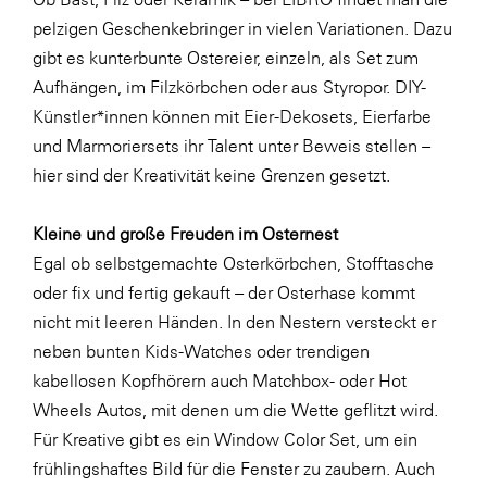
LAT Nitrogen
pelzigen Geschenkebringer in vielen Variationen. Dazu
Libro
gibt es kunterbunte Ostereier, einzeln, als Set zum
Aufhängen, im Filzkörbchen oder aus Styropor. DIY-
Lidl Österreich
Künstler*innen können mit Eier-Dekosets, Eierfarbe
Die Menü-Manufaktur
und Marmoriersets ihr Talent unter Beweis stellen –
MTH Retail Group
hier sind der Kreativität keine Grenzen gesetzt.
OMV
Kleine und große Freuden im Osternest
OptimaMed
Egal ob selbstgemachte Osterkörbchen, Stofftasche
PAGRO
oder fix und fertig gekauft – der Osterhase kommt
nicht mit leeren Händen. In den Nestern versteckt er
PHH Rechtsanwält:innen
neben bunten Kids-Watches oder trendigen
Primark
kabellosen Kopfhörern auch Matchbox- oder Hot
Salesforce
Wheels Autos, mit denen um die Wette geflitzt wird.
Für Kreative gibt es ein Window Color Set, um ein
sebamed
frühlingshaftes Bild für die Fenster zu zaubern. Auch
SeneCura