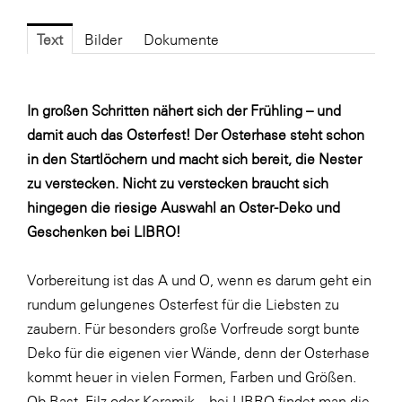
Fressnapf
FRoSTA
Text
Bilder
Dokumente
FV Energierohstoff & Kraftstoff
Gardena
In großen Schritten nähert sich der Frühling – und
damit auch das Osterfest! Der Osterhase steht schon
Gas Connect Austria
in den Startlöchern und macht sich bereit, die Nester
GBV - Verband gemeinnütziger
zu verstecken. Nicht zu verstecken braucht sich
Bauvereinigungen
hingegen die riesige Auswahl an Oster-Deko und
Getzner Werkstoffe
Geschenken bei LIBRO!
Heimat Österreich
Vorbereitung ist das A und O, wenn es darum geht ein
ikp
rundum gelungenes Osterfest für die Liebsten zu
Johnson & Johnson
zaubern. Für besonders große Vorfreude sorgt bunte
JELD-WEN DANA
Deko für die eigenen vier Wände, denn der Osterhase
kommt heuer in vielen Formen, Farben und Größen.
kosaplaner
Ob Bast, Filz oder Keramik – bei LIBRO findet man die