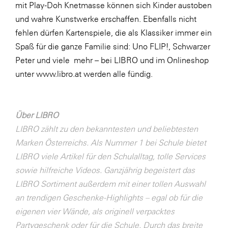
mit Play-Doh Knetmasse können sich Kinder austoben
SERVICE&MORE
und wahre Kunstwerke erschaffen. Ebenfalls nicht
fehlen dürfen Kartenspiele, die als Klassiker immer ein
SKINUANCE®
Spaß für die ganze Familie sind: Uno FLIP!, Schwarzer
Somfy
Peter und viele mehr – bei LIBRO und im Onlineshop
Sony DADC
unter
www.libro.at
werden alle fündig.
SPIEGLTEC
STIHL Tirol
Über LIBRO
Trend Micro
LIBRO zählt zu den bekanntesten und beliebtesten
Marken Österreichs. Als Nummer 1 bei Schule bietet
TAG GmbH
LIBRO viele Artikel für den Schulalltag, tolle Services
VALETTA
sowie hilfreiche Videos. Ganzjährig begeistert das
Verband Druck Medien Österreich
LIBRO Sortiment außerdem mit einer tollen Auswahl
an trendigen Geschenke-Highlights – egal ob für die
Wirtschaftskammer Salzburg
eigenen vier Wände, als originell verpacktes
WKS Fachgruppe Fahrzeughandel und
Partygeschenk oder für die Schule. Durch das breite
Fahrzeugtechnik