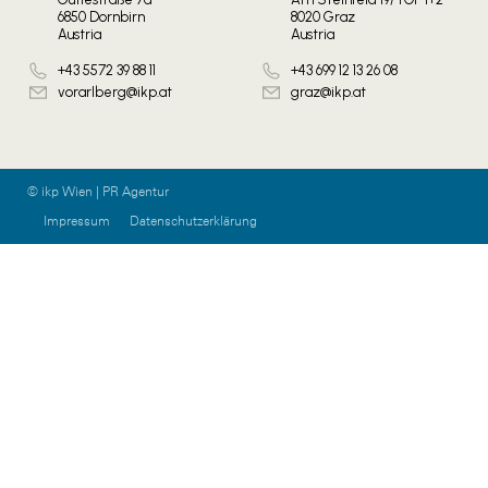
6850 Dornbirn
8020 Graz
Austria
Austria
+43 5572 39 88 11
+43 699 12 13 26 08
vorarlberg@ikp.at
graz@ikp.at
© ikp Wien | PR Agentur
Impressum
Datenschutzerklärung