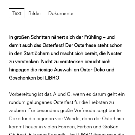
Fressnapf
FRoSTA
Text
Bilder
Dokumente
FV Energierohstoff & Kraftstoff
Gardena
In großen Schritten nähert sich der Frühling – und
damit auch das Osterfest! Der Osterhase steht schon
Gas Connect Austria
in den Startlöchern und macht sich bereit, die Nester
GBV - Verband gemeinnütziger
zu verstecken. Nicht zu verstecken braucht sich
Bauvereinigungen
hingegen die riesige Auswahl an Oster-Deko und
Getzner Werkstoffe
Geschenken bei LIBRO!
Heimat Österreich
Vorbereitung ist das A und O, wenn es darum geht ein
ikp
rundum gelungenes Osterfest für die Liebsten zu
Johnson & Johnson
zaubern. Für besonders große Vorfreude sorgt bunte
JELD-WEN DANA
Deko für die eigenen vier Wände, denn der Osterhase
kommt heuer in vielen Formen, Farben und Größen.
kosaplaner
Ob Bast, Filz oder Keramik – bei LIBRO findet man die