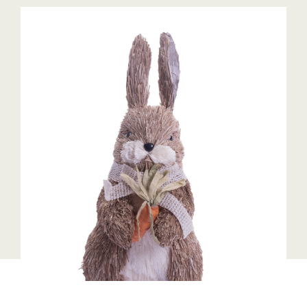
Blaguss
Bundesverband Sonnenschutztechnik
Cineplexx
Colmobil Austria
Controller Institut
Darbo
Designer Outlets Parndorf und Salzburg
DOMOFERM
Essity
EY
FG UBIT Salzburg
foodaffairs