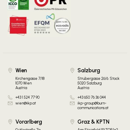
Wien
Salzburg
Kirchengasse 7/18
Strubergasse 26/6. Stock
1070 Wien
5020 Salzburg
Austria
Austria
+43 1 524 77 90
+43 650 76 36 044
wien@ikp.at
ikp-group@burn-
communications.at
Vorarlberg
Graz & KPTN
Gütlestraße 7a
Am Steinfeld 19/TOP 1+2