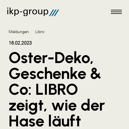
Meldungen
/
Libro
16.02.2023
Oster-Deko,
Meldungen
Geschenke &
AKTUELLES
Co: LIBRO
ACO
ALEX Krems
zeigt, wie der
Amazon Web Services
Hase läuft
Artweger
AustroCel Hallein