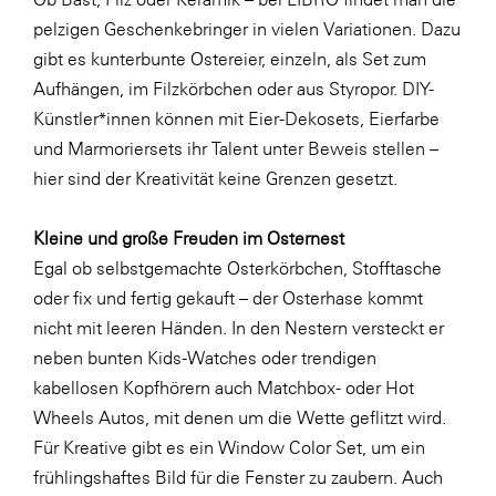
LAT Nitrogen
pelzigen Geschenkebringer in vielen Variationen. Dazu
Libro
gibt es kunterbunte Ostereier, einzeln, als Set zum
Aufhängen, im Filzkörbchen oder aus Styropor. DIY-
Lidl Österreich
Künstler*innen können mit Eier-Dekosets, Eierfarbe
Die Menü-Manufaktur
und Marmoriersets ihr Talent unter Beweis stellen –
MTH Retail Group
hier sind der Kreativität keine Grenzen gesetzt.
OMV
Kleine und große Freuden im Osternest
OptimaMed
Egal ob selbstgemachte Osterkörbchen, Stofftasche
PAGRO
oder fix und fertig gekauft – der Osterhase kommt
nicht mit leeren Händen. In den Nestern versteckt er
PHH Rechtsanwält:innen
neben bunten Kids-Watches oder trendigen
Primark
kabellosen Kopfhörern auch Matchbox- oder Hot
Salesforce
Wheels Autos, mit denen um die Wette geflitzt wird.
Für Kreative gibt es ein Window Color Set, um ein
sebamed
frühlingshaftes Bild für die Fenster zu zaubern. Auch
SeneCura