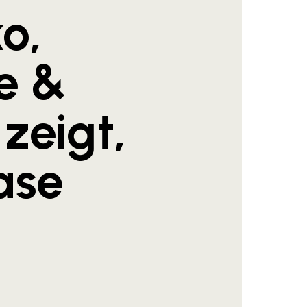
o,
e &
zeigt,
ase