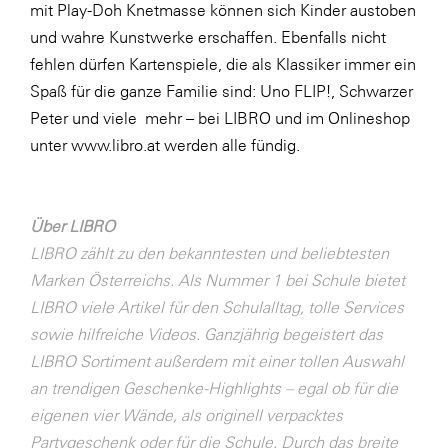
mit Play-Doh Knetmasse können sich Kinder austoben
SERVICE&MORE
und wahre Kunstwerke erschaffen. Ebenfalls nicht
fehlen dürfen Kartenspiele, die als Klassiker immer ein
SKINUANCE®
Spaß für die ganze Familie sind: Uno FLIP!, Schwarzer
Somfy
Peter und viele mehr – bei LIBRO und im Onlineshop
Sony DADC
unter
www.libro.at
werden alle fündig.
SPIEGLTEC
STIHL Tirol
Über LIBRO
Trend Micro
LIBRO zählt zu den bekanntesten und beliebtesten
Marken Österreichs. Als Nummer 1 bei Schule bietet
TAG GmbH
LIBRO viele Artikel für den Schulalltag, tolle Services
VALETTA
sowie hilfreiche Videos. Ganzjährig begeistert das
Verband Druck Medien Österreich
LIBRO Sortiment außerdem mit einer tollen Auswahl
an trendigen Geschenke-Highlights – egal ob für die
Wirtschaftskammer Salzburg
eigenen vier Wände, als originell verpacktes
WKS Fachgruppe Fahrzeughandel und
Partygeschenk oder für die Schule. Durch das breite
Fahrzeugtechnik