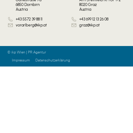
6850 Dornbirn
8020 Graz
Austria
Austria
+43 5572 39 88 11
+43 699 12 13 26 08
vorarlberg@ikp.at
graz@ikp.at
© ikp Wien | PR Agentur
Impressum
Datenschutzerklärung