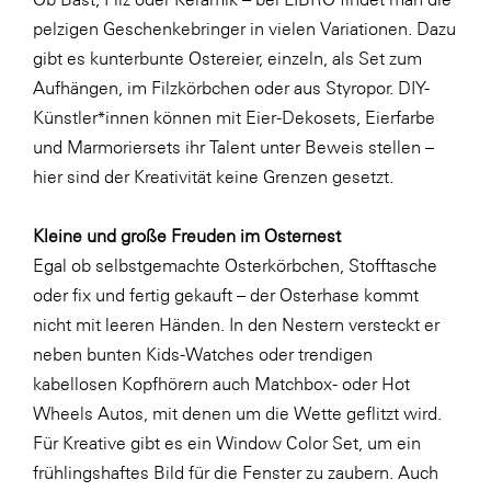
LAT Nitrogen
pelzigen Geschenkebringer in vielen Variationen. Dazu
Libro
gibt es kunterbunte Ostereier, einzeln, als Set zum
Aufhängen, im Filzkörbchen oder aus Styropor. DIY-
Lidl Österreich
Künstler*innen können mit Eier-Dekosets, Eierfarbe
Die Menü-Manufaktur
und Marmoriersets ihr Talent unter Beweis stellen –
MTH Retail Group
hier sind der Kreativität keine Grenzen gesetzt.
OMV
Kleine und große Freuden im Osternest
OptimaMed
Egal ob selbstgemachte Osterkörbchen, Stofftasche
PAGRO
oder fix und fertig gekauft – der Osterhase kommt
nicht mit leeren Händen. In den Nestern versteckt er
PHH Rechtsanwält:innen
neben bunten Kids-Watches oder trendigen
Primark
kabellosen Kopfhörern auch Matchbox- oder Hot
Salesforce
Wheels Autos, mit denen um die Wette geflitzt wird.
Für Kreative gibt es ein Window Color Set, um ein
sebamed
frühlingshaftes Bild für die Fenster zu zaubern. Auch
SeneCura