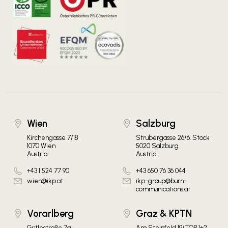
Wien
Salzburg
Kirchengasse 7/18
Strubergasse 26/6. Stock
1070 Wien
5020 Salzburg
Austria
Austria
+43 1 524 77 90
+43 650 76 36 044
wien@ikp.at
ikp-group@burn-
communications.at
Vorarlberg
Graz & KPTN
Gütlestraße 7a
Am Steinfeld 19/TOP 1+2