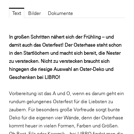
Fressnapf
FRoSTA
Text
Bilder
Dokumente
FV Energierohstoff & Kraftstoff
Gardena
In großen Schritten nähert sich der Frühling – und
damit auch das Osterfest! Der Osterhase steht schon
Gas Connect Austria
in den Startlöchern und macht sich bereit, die Nester
GBV - Verband gemeinnütziger
zu verstecken. Nicht zu verstecken braucht sich
Bauvereinigungen
hingegen die riesige Auswahl an Oster-Deko und
Getzner Werkstoffe
Geschenken bei LIBRO!
Heimat Österreich
Vorbereitung ist das A und O, wenn es darum geht ein
ikp
rundum gelungenes Osterfest für die Liebsten zu
Johnson & Johnson
zaubern. Für besonders große Vorfreude sorgt bunte
JELD-WEN DANA
Deko für die eigenen vier Wände, denn der Osterhase
kommt heuer in vielen Formen, Farben und Größen.
kosaplaner
Ob Bast, Filz oder Keramik – bei LIBRO findet man die