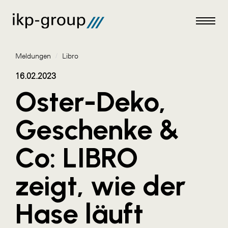
Meldungen
/
Libro
16.02.2023
Oster-Deko,
Meldungen
Geschenke &
AKTUELLES
Co: LIBRO
ACO
ALEX Krems
zeigt, wie der
Amazon Web Services
Hase läuft
Artweger
AustroCel Hallein