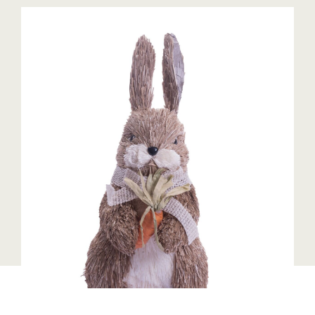
Blaguss
Bundesverband Sonnenschutztechnik
Cineplexx
Colmobil Austria
Controller Institut
Darbo
Designer Outlets Parndorf und Salzburg
DOMOFERM
Essity
EY
FG UBIT Salzburg
foodaffairs