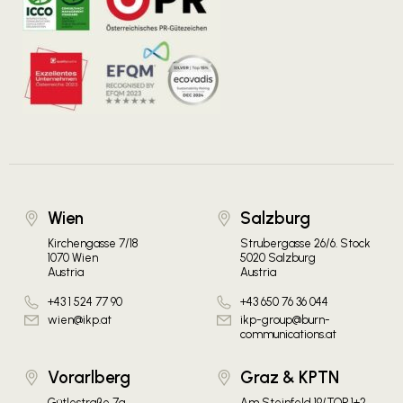
Wien
Salzburg
Kirchengasse 7/18
Strubergasse 26/6. Stock
1070 Wien
5020 Salzburg
Austria
Austria
+43 1 524 77 90
+43 650 76 36 044
wien@ikp.at
ikp-group@burn-
communications.at
Vorarlberg
Graz & KPTN
Gütlestraße 7a
Am Steinfeld 19/TOP 1+2