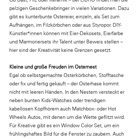
LAT Nitrogen
pelzigen Geschenkebringer in vielen Variationen. Dazu
Libro
gibt es kunterbunte Ostereier, einzeln, als Set zum
Aufhängen, im Filzkörbchen oder aus Styropor. DIY-
Lidl Österreich
Künstler*innen können mit Eier-Dekosets, Eierfarbe
Die Menü-Manufaktur
und Marmoriersets ihr Talent unter Beweis stellen –
MTH Retail Group
hier sind der Kreativität keine Grenzen gesetzt.
OMV
Kleine und große Freuden im Osternest
OptimaMed
Egal ob selbstgemachte Osterkörbchen, Stofftasche
PAGRO
oder fix und fertig gekauft – der Osterhase kommt
nicht mit leeren Händen. In den Nestern versteckt er
PHH Rechtsanwält:innen
neben bunten Kids-Watches oder trendigen
Primark
kabellosen Kopfhörern auch Matchbox- oder Hot
Salesforce
Wheels Autos, mit denen um die Wette geflitzt wird.
Für Kreative gibt es ein Window Color Set, um ein
sebamed
frühlingshaftes Bild für die Fenster zu zaubern. Auch
SeneCura