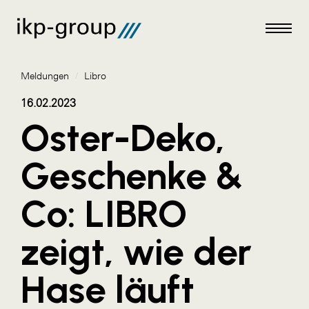
Meldungen
/
Libro
16.02.2023
Oster-Deko,
Meldungen
Geschenke &
AKTUELLES
Co: LIBRO
ACO
ALEX Krems
zeigt, wie der
Amazon Web Services
Hase läuft
Artweger
AustroCel Hallein