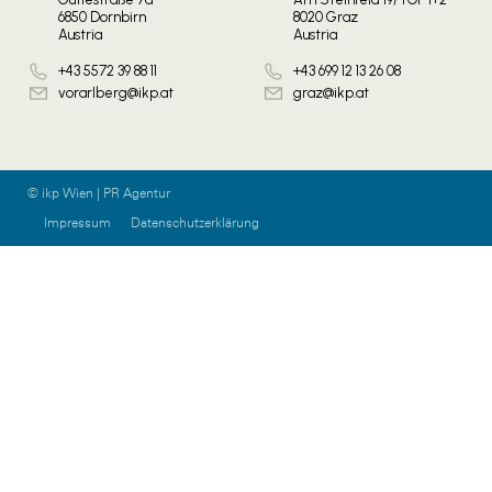
6850 Dornbirn
8020 Graz
Austria
Austria
+43 5572 39 88 11
+43 699 12 13 26 08
vorarlberg@ikp.at
graz@ikp.at
© ikp Wien | PR Agentur
Impressum
Datenschutzerklärung