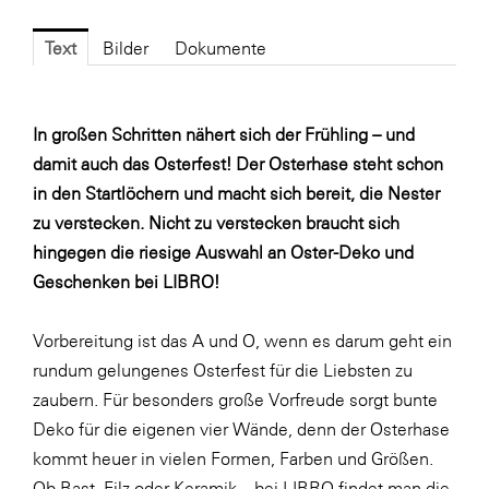
Fressnapf
FRoSTA
Text
Bilder
Dokumente
FV Energierohstoff & Kraftstoff
Gardena
In großen Schritten nähert sich der Frühling – und
damit auch das Osterfest! Der Osterhase steht schon
Gas Connect Austria
in den Startlöchern und macht sich bereit, die Nester
GBV - Verband gemeinnütziger
zu verstecken. Nicht zu verstecken braucht sich
Bauvereinigungen
hingegen die riesige Auswahl an Oster-Deko und
Getzner Werkstoffe
Geschenken bei LIBRO!
Heimat Österreich
Vorbereitung ist das A und O, wenn es darum geht ein
ikp
rundum gelungenes Osterfest für die Liebsten zu
Johnson & Johnson
zaubern. Für besonders große Vorfreude sorgt bunte
JELD-WEN DANA
Deko für die eigenen vier Wände, denn der Osterhase
kommt heuer in vielen Formen, Farben und Größen.
kosaplaner
Ob Bast, Filz oder Keramik – bei LIBRO findet man die