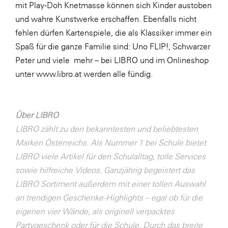
mit Play-Doh Knetmasse können sich Kinder austoben
SERVICE&MORE
und wahre Kunstwerke erschaffen. Ebenfalls nicht
fehlen dürfen Kartenspiele, die als Klassiker immer ein
SKINUANCE®
Spaß für die ganze Familie sind: Uno FLIP!, Schwarzer
Somfy
Peter und viele mehr – bei LIBRO und im Onlineshop
Sony DADC
unter
www.libro.at
werden alle fündig.
SPIEGLTEC
STIHL Tirol
Über LIBRO
Trend Micro
LIBRO zählt zu den bekanntesten und beliebtesten
Marken Österreichs. Als Nummer 1 bei Schule bietet
TAG GmbH
LIBRO viele Artikel für den Schulalltag, tolle Services
VALETTA
sowie hilfreiche Videos. Ganzjährig begeistert das
Verband Druck Medien Österreich
LIBRO Sortiment außerdem mit einer tollen Auswahl
an trendigen Geschenke-Highlights – egal ob für die
Wirtschaftskammer Salzburg
eigenen vier Wände, als originell verpacktes
WKS Fachgruppe Fahrzeughandel und
Partygeschenk oder für die Schule. Durch das breite
Fahrzeugtechnik