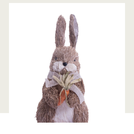
Blaguss
Bundesverband Sonnenschutztechnik
Cineplexx
Colmobil Austria
Controller Institut
Darbo
Designer Outlets Parndorf und Salzburg
DOMOFERM
Essity
EY
FG UBIT Salzburg
foodaffairs