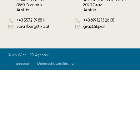
6850 Dornbirn
8020 Graz
Austria
Austria
+43 5572 39 88 11
+43 699 12 13 26 08
vorarlberg@ikp.at
graz@ikp.at
© ikp Wien | PR Agentur
Impressum
Datenschutzerklärung