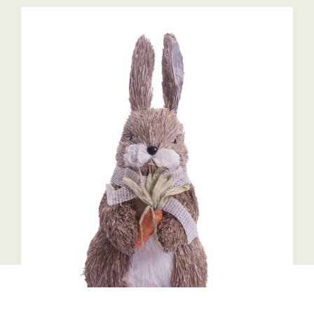
Blaguss
Bundesverband Sonnenschutztechnik
Cineplexx
Colmobil Austria
Controller Institut
Darbo
Designer Outlets Parndorf und Salzburg
DOMOFERM
Essity
EY
FG UBIT Salzburg
foodaffairs