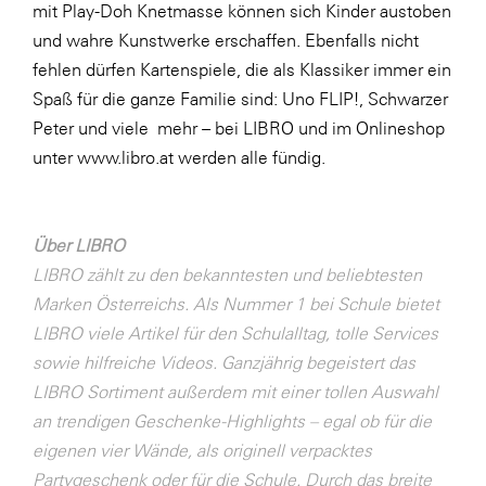
mit Play-Doh Knetmasse können sich Kinder austoben
SERVICE&MORE
und wahre Kunstwerke erschaffen. Ebenfalls nicht
fehlen dürfen Kartenspiele, die als Klassiker immer ein
SKINUANCE®
Spaß für die ganze Familie sind: Uno FLIP!, Schwarzer
Somfy
Peter und viele mehr – bei LIBRO und im Onlineshop
Sony DADC
unter
www.libro.at
werden alle fündig.
SPIEGLTEC
STIHL Tirol
Über LIBRO
Trend Micro
LIBRO zählt zu den bekanntesten und beliebtesten
Marken Österreichs. Als Nummer 1 bei Schule bietet
TAG GmbH
LIBRO viele Artikel für den Schulalltag, tolle Services
VALETTA
sowie hilfreiche Videos. Ganzjährig begeistert das
Verband Druck Medien Österreich
LIBRO Sortiment außerdem mit einer tollen Auswahl
an trendigen Geschenke-Highlights – egal ob für die
Wirtschaftskammer Salzburg
eigenen vier Wände, als originell verpacktes
WKS Fachgruppe Fahrzeughandel und
Partygeschenk oder für die Schule. Durch das breite
Fahrzeugtechnik