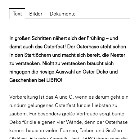
Fressnapf
FRoSTA
Text
Bilder
Dokumente
FV Energierohstoff & Kraftstoff
Gardena
In großen Schritten nähert sich der Frühling – und
damit auch das Osterfest! Der Osterhase steht schon
Gas Connect Austria
in den Startlöchern und macht sich bereit, die Nester
GBV - Verband gemeinnütziger
zu verstecken. Nicht zu verstecken braucht sich
Bauvereinigungen
hingegen die riesige Auswahl an Oster-Deko und
Getzner Werkstoffe
Geschenken bei LIBRO!
Heimat Österreich
Vorbereitung ist das A und O, wenn es darum geht ein
ikp
rundum gelungenes Osterfest für die Liebsten zu
Johnson & Johnson
zaubern. Für besonders große Vorfreude sorgt bunte
JELD-WEN DANA
Deko für die eigenen vier Wände, denn der Osterhase
kommt heuer in vielen Formen, Farben und Größen.
kosaplaner
Ob Bast, Filz oder Keramik – bei LIBRO findet man die