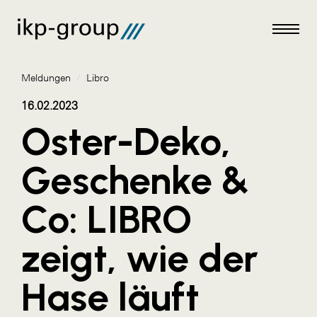
Meldungen
/
Libro
16.02.2023
Oster-Deko,
Meldungen
Geschenke &
AKTUELLES
Co: LIBRO
ACO
ALEX Krems
zeigt, wie der
Amazon Web Services
Hase läuft
Artweger
AustroCel Hallein