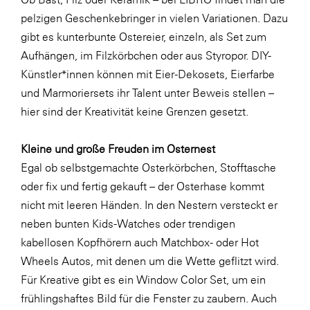
LAT Nitrogen
pelzigen Geschenkebringer in vielen Variationen. Dazu
Libro
gibt es kunterbunte Ostereier, einzeln, als Set zum
Aufhängen, im Filzkörbchen oder aus Styropor. DIY-
Lidl Österreich
Künstler*innen können mit Eier-Dekosets, Eierfarbe
Die Menü-Manufaktur
und Marmoriersets ihr Talent unter Beweis stellen –
MTH Retail Group
hier sind der Kreativität keine Grenzen gesetzt.
OMV
Kleine und große Freuden im Osternest
OptimaMed
Egal ob selbstgemachte Osterkörbchen, Stofftasche
PAGRO
oder fix und fertig gekauft – der Osterhase kommt
nicht mit leeren Händen. In den Nestern versteckt er
PHH Rechtsanwält:innen
neben bunten Kids-Watches oder trendigen
Primark
kabellosen Kopfhörern auch Matchbox- oder Hot
Salesforce
Wheels Autos, mit denen um die Wette geflitzt wird.
Für Kreative gibt es ein Window Color Set, um ein
sebamed
frühlingshaftes Bild für die Fenster zu zaubern. Auch
SeneCura