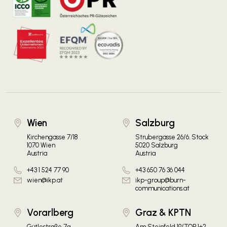
Wien
Salzburg
Kirchengasse 7/18
Strubergasse 26/6. Stock
1070 Wien
5020 Salzburg
Austria
Austria
+43 1 524 77 90
+43 650 76 36 044
wien@ikp.at
ikp-group@burn-
communications.at
Vorarlberg
Graz & KPTN
Gütlestraße 7a
Am Steinfeld 19/TOP 1+2