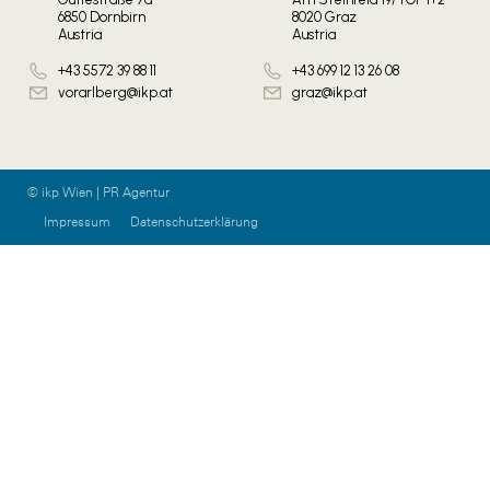
6850 Dornbirn
8020 Graz
Austria
Austria
+43 5572 39 88 11
+43 699 12 13 26 08
vorarlberg@ikp.at
graz@ikp.at
© ikp Wien | PR Agentur
Impressum
Datenschutzerklärung