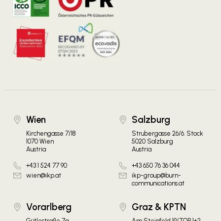
Wien
Salzburg
Kirchengasse 7/18
Strubergasse 26/6. Stock
1070 Wien
5020 Salzburg
Austria
Austria
+43 1 524 77 90
+43 650 76 36 044
wien@ikp.at
ikp-group@burn-
communications.at
Vorarlberg
Graz & KPTN
Gütlestraße 7a
Am Steinfeld 19/TOP 1+2