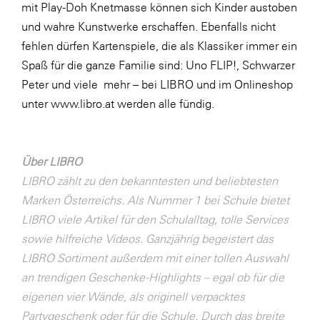
mit Play-Doh Knetmasse können sich Kinder austoben
SERVICE&MORE
und wahre Kunstwerke erschaffen. Ebenfalls nicht
fehlen dürfen Kartenspiele, die als Klassiker immer ein
SKINUANCE®
Spaß für die ganze Familie sind: Uno FLIP!, Schwarzer
Somfy
Peter und viele mehr – bei LIBRO und im Onlineshop
Sony DADC
unter
www.libro.at
werden alle fündig.
SPIEGLTEC
STIHL Tirol
Über LIBRO
Trend Micro
LIBRO zählt zu den bekanntesten und beliebtesten
Marken Österreichs. Als Nummer 1 bei Schule bietet
TAG GmbH
LIBRO viele Artikel für den Schulalltag, tolle Services
VALETTA
sowie hilfreiche Videos. Ganzjährig begeistert das
Verband Druck Medien Österreich
LIBRO Sortiment außerdem mit einer tollen Auswahl
an trendigen Geschenke-Highlights – egal ob für die
Wirtschaftskammer Salzburg
eigenen vier Wände, als originell verpacktes
WKS Fachgruppe Fahrzeughandel und
Partygeschenk oder für die Schule. Durch das breite
Fahrzeugtechnik