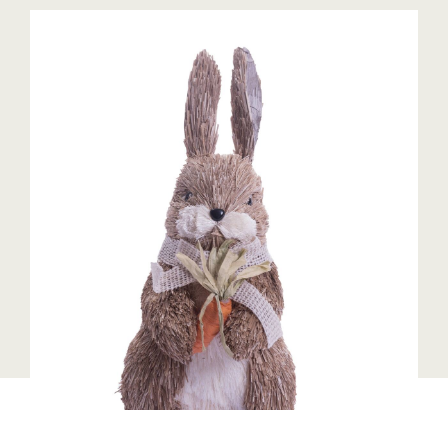
Blaguss
Bundesverband Sonnenschutztechnik
Cineplexx
Colmobil Austria
Controller Institut
Darbo
Designer Outlets Parndorf und Salzburg
DOMOFERM
Essity
EY
FG UBIT Salzburg
foodaffairs