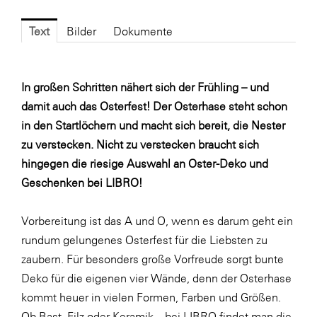
Fressnapf
FRoSTA
Text
Bilder
Dokumente
FV Energierohstoff & Kraftstoff
Gardena
In großen Schritten nähert sich der Frühling – und
damit auch das Osterfest! Der Osterhase steht schon
Gas Connect Austria
in den Startlöchern und macht sich bereit, die Nester
GBV - Verband gemeinnütziger
zu verstecken. Nicht zu verstecken braucht sich
Bauvereinigungen
hingegen die riesige Auswahl an Oster-Deko und
Getzner Werkstoffe
Geschenken bei LIBRO!
Heimat Österreich
Vorbereitung ist das A und O, wenn es darum geht ein
ikp
rundum gelungenes Osterfest für die Liebsten zu
Johnson & Johnson
zaubern. Für besonders große Vorfreude sorgt bunte
JELD-WEN DANA
Deko für die eigenen vier Wände, denn der Osterhase
kommt heuer in vielen Formen, Farben und Größen.
kosaplaner
Ob Bast, Filz oder Keramik – bei LIBRO findet man die