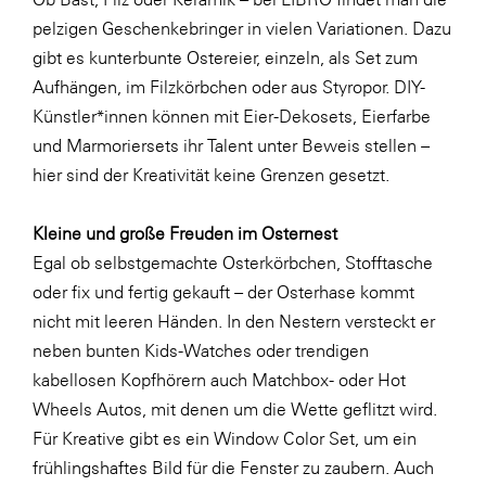
LAT Nitrogen
pelzigen Geschenkebringer in vielen Variationen. Dazu
Libro
gibt es kunterbunte Ostereier, einzeln, als Set zum
Aufhängen, im Filzkörbchen oder aus Styropor. DIY-
Lidl Österreich
Künstler*innen können mit Eier-Dekosets, Eierfarbe
Die Menü-Manufaktur
und Marmoriersets ihr Talent unter Beweis stellen –
MTH Retail Group
hier sind der Kreativität keine Grenzen gesetzt.
OMV
Kleine und große Freuden im Osternest
OptimaMed
Egal ob selbstgemachte Osterkörbchen, Stofftasche
PAGRO
oder fix und fertig gekauft – der Osterhase kommt
nicht mit leeren Händen. In den Nestern versteckt er
PHH Rechtsanwält:innen
neben bunten Kids-Watches oder trendigen
Primark
kabellosen Kopfhörern auch Matchbox- oder Hot
Salesforce
Wheels Autos, mit denen um die Wette geflitzt wird.
Für Kreative gibt es ein Window Color Set, um ein
sebamed
frühlingshaftes Bild für die Fenster zu zaubern. Auch
SeneCura