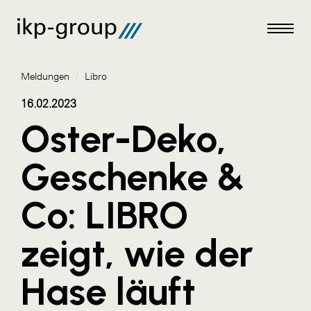
Meldungen
/
Libro
16.02.2023
Oster-Deko,
Meldungen
Geschenke &
AKTUELLES
Co: LIBRO
ACO
ALEX Krems
zeigt, wie der
Amazon Web Services
Hase läuft
Artweger
AustroCel Hallein