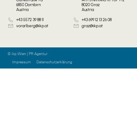
6850 Dornbirn
8020 Graz
Austria
Austria
+43 5572 39 88 11
+43 699 12 13 26 08
vorarlberg@ikp.at
graz@ikp.at
© ikp Wien | PR Agentur
Impressum
Datenschutzerklärung