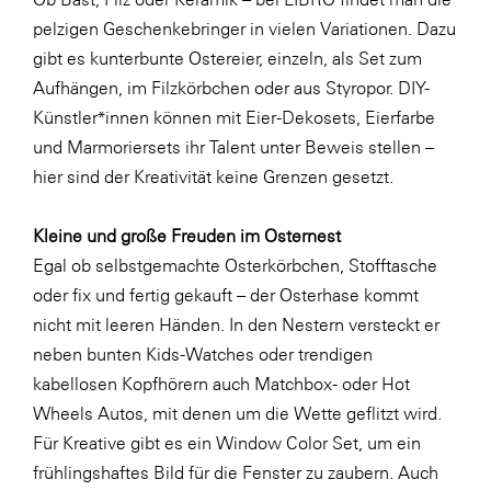
LAT Nitrogen
pelzigen Geschenkebringer in vielen Variationen. Dazu
Libro
gibt es kunterbunte Ostereier, einzeln, als Set zum
Aufhängen, im Filzkörbchen oder aus Styropor. DIY-
Lidl Österreich
Künstler*innen können mit Eier-Dekosets, Eierfarbe
Die Menü-Manufaktur
und Marmoriersets ihr Talent unter Beweis stellen –
MTH Retail Group
hier sind der Kreativität keine Grenzen gesetzt.
OMV
Kleine und große Freuden im Osternest
OptimaMed
Egal ob selbstgemachte Osterkörbchen, Stofftasche
PAGRO
oder fix und fertig gekauft – der Osterhase kommt
nicht mit leeren Händen. In den Nestern versteckt er
PHH Rechtsanwält:innen
neben bunten Kids-Watches oder trendigen
Primark
kabellosen Kopfhörern auch Matchbox- oder Hot
Salesforce
Wheels Autos, mit denen um die Wette geflitzt wird.
Für Kreative gibt es ein Window Color Set, um ein
sebamed
frühlingshaftes Bild für die Fenster zu zaubern. Auch
SeneCura