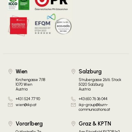
Wien
Salzburg
Kirchengasse 7/18
Strubergasse 26/6. Stock
1070 Wien
5020 Salzburg
Austria
Austria
+43 1 524 77 90
+43 650 76 36 044
wien@ikp.at
ikp-group@burn-
communications.at
Vorarlberg
Graz & KPTN
Gütlestraße 7a
Am Steinfeld 19/TOP 1+2