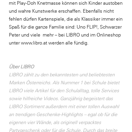
mit Play-Doh Knetmasse können sich Kinder austoben
SERVICE&MORE
und wahre Kunstwerke erschaffen. Ebenfalls nicht
fehlen dürfen Kartenspiele, die als Klassiker immer ein
SKINUANCE®
Spaß für die ganze Familie sind: Uno FLIP!, Schwarzer
Somfy
Peter und viele mehr – bei LIBRO und im Onlineshop
Sony DADC
unter
www.libro.at
werden alle fündig.
SPIEGLTEC
STIHL Tirol
Über LIBRO
Trend Micro
LIBRO zählt zu den bekanntesten und beliebtesten
Marken Österreichs. Als Nummer 1 bei Schule bietet
TAG GmbH
LIBRO viele Artikel für den Schulalltag, tolle Services
VALETTA
sowie hilfreiche Videos. Ganzjährig begeistert das
Verband Druck Medien Österreich
LIBRO Sortiment außerdem mit einer tollen Auswahl
an trendigen Geschenke-Highlights – egal ob für die
Wirtschaftskammer Salzburg
eigenen vier Wände, als originell verpacktes
WKS Fachgruppe Fahrzeughandel und
Partygeschenk oder für die Schule. Durch das breite
Fahrzeugtechnik