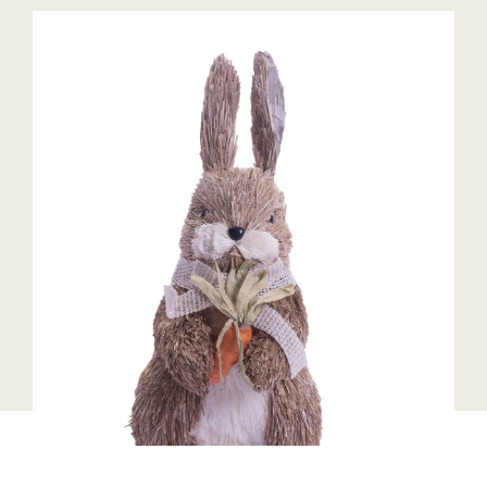
Blaguss
Bundesverband Sonnenschutztechnik
Cineplexx
Colmobil Austria
Controller Institut
Darbo
Designer Outlets Parndorf und Salzburg
DOMOFERM
Essity
EY
FG UBIT Salzburg
foodaffairs