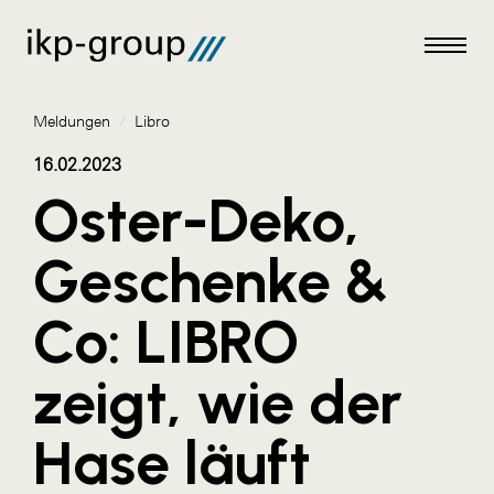
Meldungen
/
Libro
16.02.2023
Oster-Deko,
Meldungen
Geschenke &
AKTUELLES
Co: LIBRO
ACO
ALEX Krems
zeigt, wie der
Amazon Web Services
Hase läuft
Artweger
AustroCel Hallein