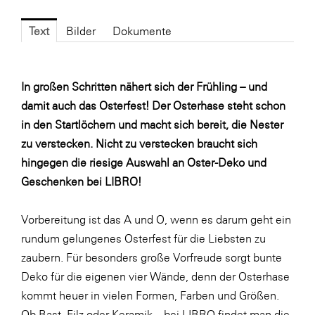
Fressnapf
FRoSTA
Text
Bilder
Dokumente
FV Energierohstoff & Kraftstoff
Gardena
In großen Schritten nähert sich der Frühling – und
damit auch das Osterfest! Der Osterhase steht schon
Gas Connect Austria
in den Startlöchern und macht sich bereit, die Nester
GBV - Verband gemeinnütziger
zu verstecken. Nicht zu verstecken braucht sich
Bauvereinigungen
hingegen die riesige Auswahl an Oster-Deko und
Getzner Werkstoffe
Geschenken bei LIBRO!
Heimat Österreich
Vorbereitung ist das A und O, wenn es darum geht ein
ikp
rundum gelungenes Osterfest für die Liebsten zu
Johnson & Johnson
zaubern. Für besonders große Vorfreude sorgt bunte
JELD-WEN DANA
Deko für die eigenen vier Wände, denn der Osterhase
kommt heuer in vielen Formen, Farben und Größen.
kosaplaner
Ob Bast, Filz oder Keramik – bei LIBRO findet man die