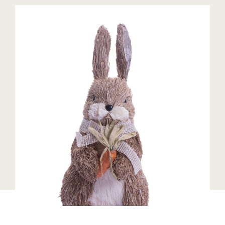
Blaguss
Bundesverband Sonnenschutztechnik
Cineplexx
Colmobil Austria
Controller Institut
Darbo
Designer Outlets Parndorf und Salzburg
DOMOFERM
Essity
EY
FG UBIT Salzburg
foodaffairs