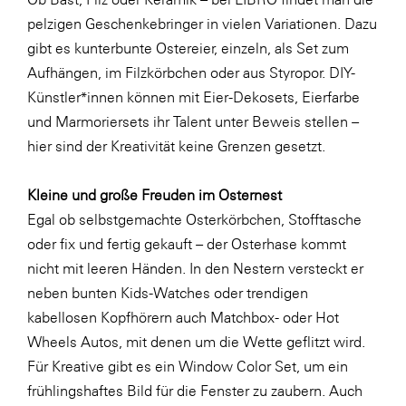
LAT Nitrogen
pelzigen Geschenkebringer in vielen Variationen. Dazu
Libro
gibt es kunterbunte Ostereier, einzeln, als Set zum
Aufhängen, im Filzkörbchen oder aus Styropor. DIY-
Lidl Österreich
Künstler*innen können mit Eier-Dekosets, Eierfarbe
Die Menü-Manufaktur
und Marmoriersets ihr Talent unter Beweis stellen –
MTH Retail Group
hier sind der Kreativität keine Grenzen gesetzt.
OMV
Kleine und große Freuden im Osternest
OptimaMed
Egal ob selbstgemachte Osterkörbchen, Stofftasche
PAGRO
oder fix und fertig gekauft – der Osterhase kommt
nicht mit leeren Händen. In den Nestern versteckt er
PHH Rechtsanwält:innen
neben bunten Kids-Watches oder trendigen
Primark
kabellosen Kopfhörern auch Matchbox- oder Hot
Salesforce
Wheels Autos, mit denen um die Wette geflitzt wird.
Für Kreative gibt es ein Window Color Set, um ein
sebamed
frühlingshaftes Bild für die Fenster zu zaubern. Auch
SeneCura