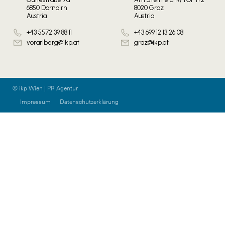
6850 Dornbirn
8020 Graz
Austria
Austria
+43 5572 39 88 11
+43 699 12 13 26 08
vorarlberg@ikp.at
graz@ikp.at
© ikp Wien | PR Agentur
Impressum
Datenschutzerklärung