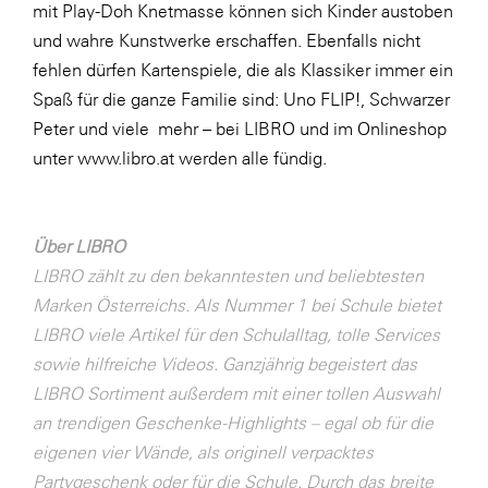
mit Play-Doh Knetmasse können sich Kinder austoben
SERVICE&MORE
und wahre Kunstwerke erschaffen. Ebenfalls nicht
fehlen dürfen Kartenspiele, die als Klassiker immer ein
SKINUANCE®
Spaß für die ganze Familie sind: Uno FLIP!, Schwarzer
Somfy
Peter und viele mehr – bei LIBRO und im Onlineshop
Sony DADC
unter
www.libro.at
werden alle fündig.
SPIEGLTEC
STIHL Tirol
Über LIBRO
Trend Micro
LIBRO zählt zu den bekanntesten und beliebtesten
Marken Österreichs. Als Nummer 1 bei Schule bietet
TAG GmbH
LIBRO viele Artikel für den Schulalltag, tolle Services
VALETTA
sowie hilfreiche Videos. Ganzjährig begeistert das
Verband Druck Medien Österreich
LIBRO Sortiment außerdem mit einer tollen Auswahl
an trendigen Geschenke-Highlights – egal ob für die
Wirtschaftskammer Salzburg
eigenen vier Wände, als originell verpacktes
WKS Fachgruppe Fahrzeughandel und
Partygeschenk oder für die Schule. Durch das breite
Fahrzeugtechnik