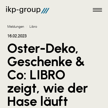
Meldungen
/
Libro
16.02.2023
Oster-Deko,
Meldungen
Geschenke &
AKTUELLES
Co: LIBRO
ACO
ALEX Krems
zeigt, wie der
Amazon Web Services
Hase läuft
Artweger
AustroCel Hallein