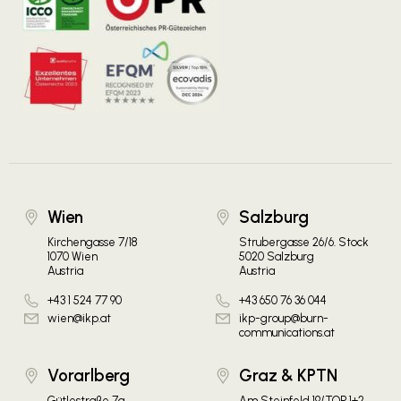
Wien
Salzburg
Kirchengasse 7/18
Strubergasse 26/6. Stock
1070 Wien
5020 Salzburg
Austria
Austria
+43 1 524 77 90
+43 650 76 36 044
wien@ikp.at
ikp-group@burn-
communications.at
Vorarlberg
Graz & KPTN
Gütlestraße 7a
Am Steinfeld 19/TOP 1+2