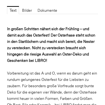
Fressnapf
FRoSTA
Text
Bilder
Dokumente
FV Energierohstoff & Kraftstoff
Gardena
In großen Schritten nähert sich der Frühling – und
damit auch das Osterfest! Der Osterhase steht schon
Gas Connect Austria
in den Startlöchern und macht sich bereit, die Nester
GBV - Verband gemeinnütziger
zu verstecken. Nicht zu verstecken braucht sich
Bauvereinigungen
hingegen die riesige Auswahl an Oster-Deko und
Getzner Werkstoffe
Geschenken bei LIBRO!
Heimat Österreich
Vorbereitung ist das A und O, wenn es darum geht ein
ikp
rundum gelungenes Osterfest für die Liebsten zu
Johnson & Johnson
zaubern. Für besonders große Vorfreude sorgt bunte
JELD-WEN DANA
Deko für die eigenen vier Wände, denn der Osterhase
kommt heuer in vielen Formen, Farben und Größen.
kosaplaner
Ob Bast, Filz oder Keramik – bei LIBRO findet man die