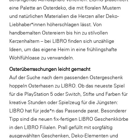
LAT Nitrogen
eine Palette an Osterdeko, die mit floralen Mustern
Libro
und natürlichen Materialien die Herzen aller Deko-
Liebhaber*innen höherschlagen lässt. Von
Lidl Österreich
handbemalten Ostereiern bis hin zu stilvollen
Die Menü-Manufaktur
Kerzenhaltern – bei LIBRO finden sich unzählige
MTH Retail Group
Ideen, um das eigene Heim in eine frühlingshafte
Wohlfühloase zu verwandeln.
OMV
Osterüberraschungen leicht gemacht
OptimaMed
Auf der Suche nach dem passenden Ostergeschenk
PAGRO
hoppeln Osterhasen zu LIBRO. Ob das neueste Spiel
PHH Rechtsanwält:innen
für die PlayStation 5 oder Switch, Stifte und Farben für
kreative Stunden oder Spielzeug für die Jüngsten:
Primark
LIBRO hat für jede*n das Passende parat. Besonderer
Salesforce
Tipp sind die neuen fix-fertigen LIBRO Geschenkkörbe
sebamed
in den LIBRO Filialen. Prall gefüllt mit sorgfältig
ausgewählten Geschenken, Deko-Elementen und
SeneCura