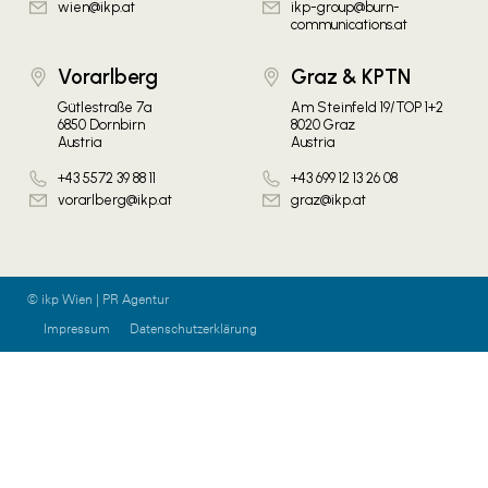
wien@ikp.at
ikp-group@burn-
communications.at
Vorarlberg
Graz & KPTN
Gütlestraße 7a
Am Steinfeld 19/TOP 1+2
6850 Dornbirn
8020 Graz
Austria
Austria
+43 5572 39 88 11
+43 699 12 13 26 08
vorarlberg@ikp.at
graz@ikp.at
© ikp Wien | PR Agentur
Impressum
Datenschutzerklärung