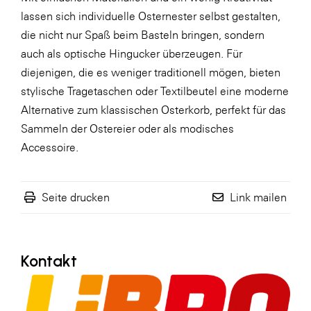
lassen sich individuelle Osternester selbst gestalten,
WKS Fachgruppe Finanzdienstleister
die nicht nur Spaß beim Basteln bringen, sondern
WK UBIT
auch als optische Hingucker überzeugen. Für
diejenigen, die es weniger traditionell mögen, bieten
Zühlke
stylische Tragetaschen oder Textilbeutel eine moderne
Media
Alternative zum klassischen Osterkorb, perfekt für das
Sammeln der Ostereier oder als modisches
Accessoire.
Seite drucken
Link mailen
Kontakt