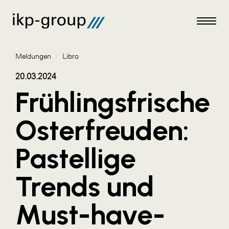
Meldungen
/
Libro
20.03.2024
Frühlingsfrische
Meldungen
Osterfreuden:
AKTUELLES
Pastellige
ACO
ALEX Krems
Trends und
Amazon Web Services
Must-have-
Artweger
AustroCel Hallein