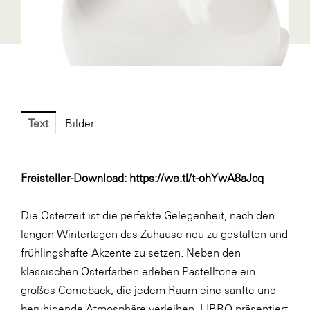
Fressnapf
FRoSTA
FV Energierohstoff & Kraftstoff
Gardena
Gas Connect Austria
Text
Bilder
GBV - Verband gemeinnütziger
Bauvereinigungen
Getzner Werkstoffe
Freisteller-Download:
https://we.tl/t-ohYwA8aJcq
Heimat Österreich
Die Osterzeit ist die perfekte Gelegenheit, nach den
ikp
langen Wintertagen das Zuhause neu zu gestalten und
Johnson & Johnson
frühlingshafte Akzente zu setzen. Neben den
JELD-WEN DANA
klassischen Osterfarben erleben Pastelltöne ein
großes Comeback, die jedem Raum eine sanfte und
kosaplaner
beruhigende Atmosphäre verleihen. LIBRO präsentiert