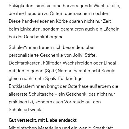
Süßigkeiten, sind sie eine hervorragende Wahl für alle,
SERVICE&MORE
die ihre Liebsten zu Ostern überraschen möchten.
SKINUANCE®
Diese handverlesenen Körbe sparen nicht nur Zeit
beim Einkaufen, sondern garantieren auch ein Lächeln
Somfy
bei der Geschenkübergabe.
Sony DADC
Schüler*innen freuen sich besonders über
SPIEGLTEC
personalisierte Geschenke von Jolly: Stifte,
STIHL Tirol
Deckfarbkasten, Füllfeder, Wachskreiden oder Lineal –
mit dem eigenen (Spitz)Namen darauf macht Schule
Trend Micro
gleich noch mehr Spaß. Für künftige
TAG GmbH
Erstklässler*innen bringt der Osterhase außerdem die
VALETTA
allererste Schultasche – ein Geschenk, das nicht nur
praktisch ist, sondern auch Vorfreude auf den
Verband Druck Medien Österreich
Schulstart weckt.
Wirtschaftskammer Salzburg
Gut versteckt, mit Liebe entdeckt
WKS Fachgruppe Fahrzeughandel und
Mit einfachen Materialien und ein wenig Kreativität
Fahrzeugtechnik