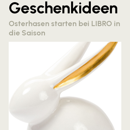
Geschenkideen
Blaguss
Bundesverband Sonnenschutztechnik
Osterhasen starten bei LIBRO in
Cineplexx
die Saison
Colmobil Austria
Controller Institut
Darbo
Designer Outlets Parndorf und Salzburg
DOMOFERM
Essity
EY
FG UBIT Salzburg
foodaffairs