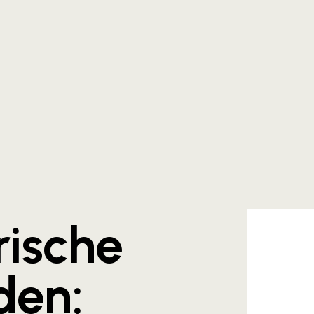
rische
den: