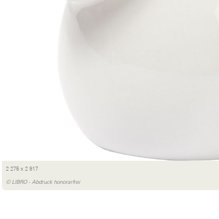
2 275 x 2 917
© LIBRO - Abdruck honorarfrei