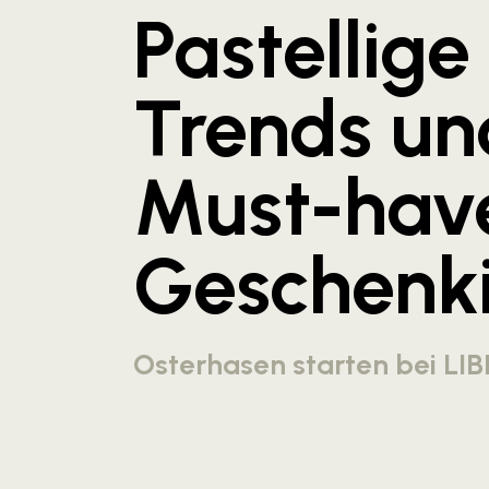
Pastellige
Trends un
Must-hav
Geschenk
Osterhasen starten bei LIB