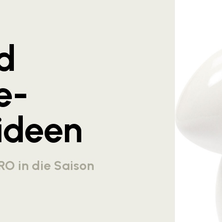
d
e-
ideen
RO in die Saison